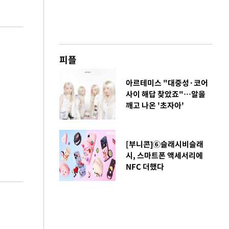
피플
아르테미스 "대중성·코어
사이 해답 찾았죠"…알을
깨고 나온 '초자아'
[부니콘]⑥슬래시비슬래
시, 스마트폰 액세서리에
NFC 더했다