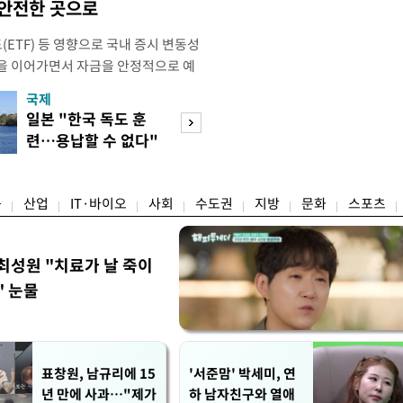
 안전한 곳으로
ETF) 등 영향으로 국내 증시 변동성
을 이어가면서 자금을 안정적으로 예
불어나고 있다. 기준금리 인상기 전환
국제
경제
금리도 오르면서 시중 유동자금이 예
일본 "한국 독도 훈
공정위, 국고채 
모습이다. 8일 금융권에 따르면 KB국
련…용납할 수 없다"
심의…8조 과징금
H농협 등 5대 시중은행의 정기예금
항의
림길
융
산업
IT·바이오
사회
수도권
지방
문화
스포츠
최성원 "치료가 날 죽이
" 눈물
표창원, 남규리에 15
'서준맘' 박세미, 연
년 만에 사과…"제가
하 남자친구와 열애