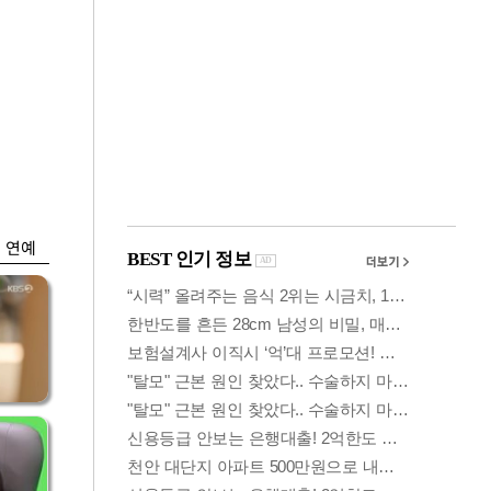
금융
담합
문턱 낮춘 징검다리
 갈
론…6개월만에 5년
치 실적
연예