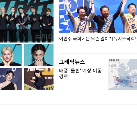
폭력 피해자에 위로·사과…"국가
이번주 국회에는 무슨 일이? [뉴시스국회토
"
그래픽뉴스
태풍 '돌핀' 예상 이동
경로