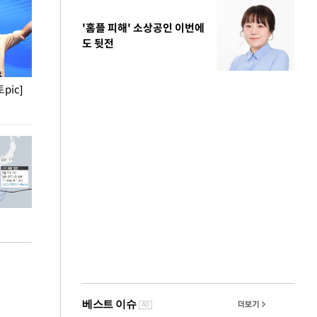
'홈플 피해' 소상공인 이번에
도 뒷전
pic]
청와대 일주일
사진으로 보는 