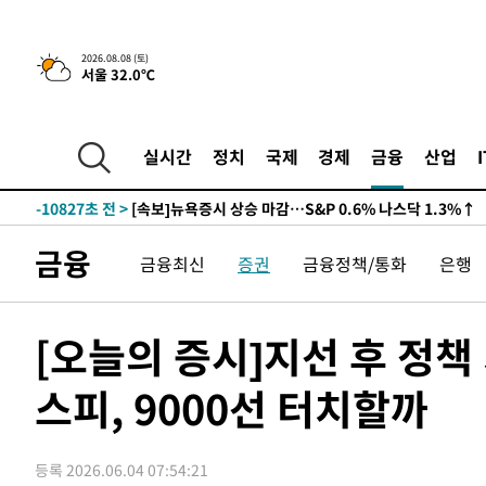
2026.08.08 (토)
서울 32.0℃
-10827초 전 >
[속보]뉴욕증시 상승 마감…S&P 0.6% 나스닥 1.3%↑
-30563초 전 >
축구협회 "압수수색·성접대 논란 사과…쇄신의 기회로 
-29080초 전 >
[속보]'압수수색·성접대 논란' 축구협회 "실망과 걱정 
실시간
정치
국제
경제
금융
산업
송"
-17701초 전 >
'최고 37도' 폭염 지속…강원동해안 최대 150㎜ 비
-10827초 전 >
[속보]뉴욕증시 상승 마감…S&P 0.6% 나스닥 1.3%↑
-30563초 전 >
축구협회 "압수수색·성접대 논란 사과…쇄신의 기회로 
금융
금융최신
증권
금융정책/통화
은행
-29080초 전 >
[속보]'압수수색·성접대 논란' 축구협회 "실망과 걱정 
송"
-17701초 전 >
'최고 37도' 폭염 지속…강원동해안 최대 150㎜ 비
-10827초 전 >
[속보]뉴욕증시 상승 마감…S&P 0.6% 나스닥 1.3%↑
[오늘의 증시]지선 후 정
스피, 9000선 터치할까
등록 2026.06.04 07:54:21