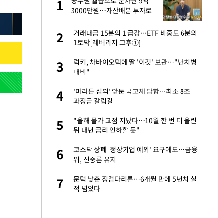
싶
공무원 월급으로 순자산 9억
1
1
했
3000만원…자산배분 투자로
일군 성공 비결
가 날 죽이는 것 같
거래대금 15분의 1 급감…ETF 비중도 6분의
2
2
1토막[레버리지 그후①]
만에 사과…"제가 틀
럭키, 차바이오텍에 딸 '이것' 보관…"난치병
3
3
대비"
자친구와 열애 "결혼
'마라톤 심의' 앞둔 국고채 담합…최소 8조
4
4
과징금 갈림길
고서 기아차 덕에
"올해 물가 고점 지났다…10월 한 번 더 올린
5
5
뒤 내년 금리 인하할 듯"
네"…'폴드8 울트
코스닥 상폐 '정상기업 예외' 요구에도…금융
6
6
위, 신중론 유지
핀서 2년 불법체
문턱 낮춘 징검다리론…6개월 만에 5년치 실
7
7
적 넘었다