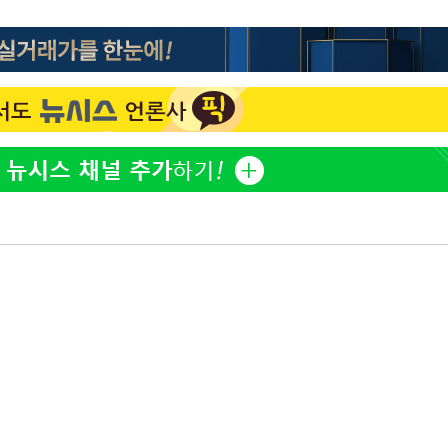
하리수 "미키정 보내주고 
1
어 이혼…애 못 낳아 미안
다"
백혈병 재발 최성원 "치료
2
았다" 눈물
표창원, 남규리에 15년 
3
렸습니다"
'서준맘' 박세미, 연하 남
4
생각도"
英유명 여배우, 큰 교통사
5
살았다
"창 3개 띄워도 답답함 없
6
라', 일주일 써보니
황기순 "원정도박 후 필리
7
류…1년간 은둔"