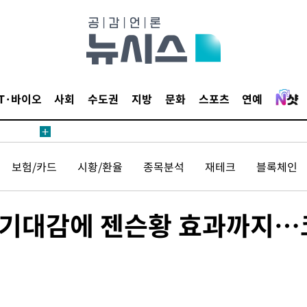
삼겠다"
안겨드려 죄
IT·바이오
사회
수도권
지방
문화
스포츠
연예
삼겠다"
보험/카드
시황/환율
종목분석
재테크
블록체인
안겨드려 죄
책 기대감에 젠슨황 효과까지…