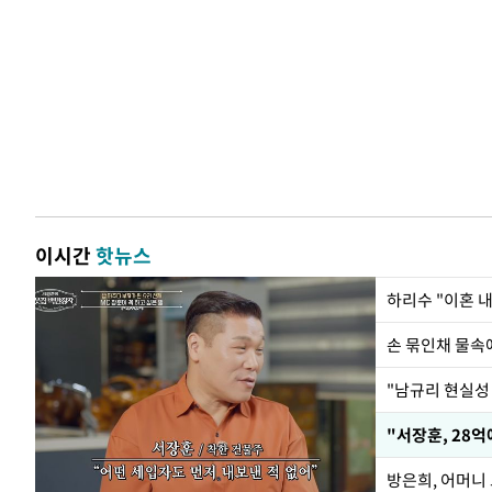
이시간
핫뉴스
하리수 "이혼 
손 묶인채 물속에
"남규리 현실성 
"서장훈, 28억
방은희, 어머니 