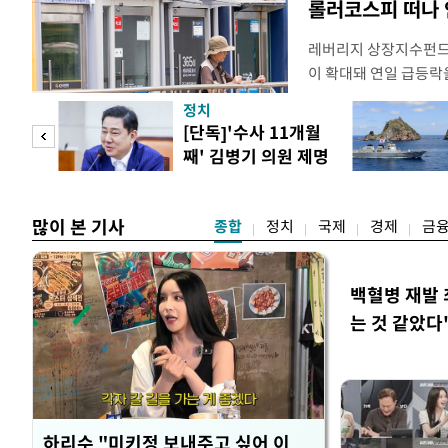
롤러코스피 떠나
레버리지 상장지수펀드(
이 확대돼 연일 급등락
치하려는 수요가 점차 
정치
으로 은행권 수신상품 
 사업
[단독]'수사 11개월
금으로 빠르게 몰리는 
째' 김병기 의원 제명
민·신한·하나·우리·N
청원글
잔액은
많이 본 기사
종합
정치
국제
경제
금
백혈병 재발 
는 것 같았다
하리수 "미키정 보내주고 싶어 이