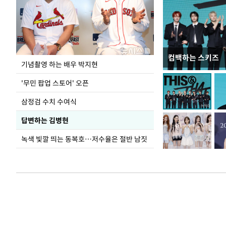
컴백하는 스키즈
이 대통령, 국가
기념촬영 하는 배우 박지현
가 책임지고 치유
'무민 팝업 스토어' 오픈
삼정검 수치 수여식
답변하는 김병현
녹색 빛깔 띄는 동복호…저수율은 절반 남짓