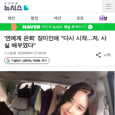
메인
랭킹
섹션
포토
'연예계 은퇴' 장미인애 "다시 시작…저, 사
실 배우였다"
기사등록
2026/06/04 07:48:49
가
가
구글에서 선호하는 매체로 추가