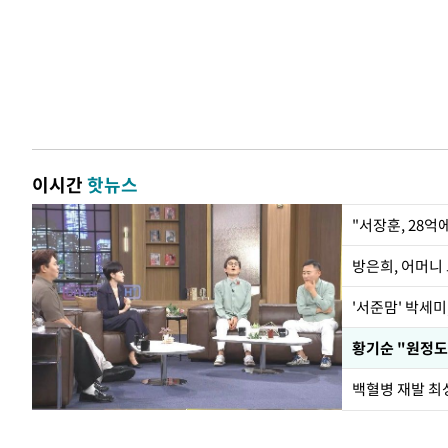
이시간
핫뉴스
"서장훈, 28억
방은희, 어머니 
'서준맘' 박세미
황기순 "원정도
백혈병 재발 최성