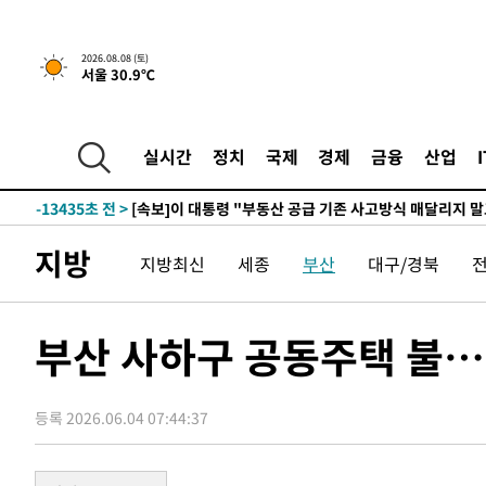
2026.08.08 (토)
서울 30.9℃
2시간 전 >
[속보]규제합리화위원회 부위원장에 김태유 서울대 공대 교
후임
-20985초 전 >
이강인, 폭염 속 AT마드리드 첫 훈련…80명 식사 대접까
-18124초 전 >
미 사업체 일자리, 7월에 2.3만개 순감하고 그 전 2개월 1
실시간
정치
국제
경제
금융
산업
하향수정 (2보)
-17572초 전 >
[속보] 미 사업체, 일자리 7월에 2.3만 개 줄어…실업률은
↓
-13435초 전 >
[속보]이 대통령 "부동산 공급 기존 사고방식 매달리지 
실천"
-12520초 전 >
이란, "오만과 '중앙 단일 루트' 합의…북쪽 인바운드·남
지방
운드는 임시"
지방최신
세종
부산
대구/경북
-4088초 전 >
"낮 기온 소폭 하락"…수도권 폭염중대경보, 폭염경보로 
-4052초 전 >
[속보]이 대통령, '호우피해' 안동·의성 관할 4개 면 특별
포
-4015초 전 >
[단독]중수청 지원 검사들, 정원 초과 시 낮은 계급 임용…
부산 사하구 공동주택 불…
갈 수도
-1986초 전 >
낮 최고 37도 찜통더위…곳곳 소나기·강원 많은 비[내일날
-292초 전 >
SK하이닉스, 용인·청주 팹에 54조 투자…"AI 메모리 수요 
응"
47분 전 >
여자배구 이재영·이다영 자매, 아제르바이잔 투란VC 입단
등록 2026.06.04 07:44:37
59분 전 >
외국인 심판 성 접대 7경기 들여다보니…한국 축구 '5승 2무'
1시간 전 >
[속보]코스닥, 2.86포인트(0.36%) 내린 798.81마감