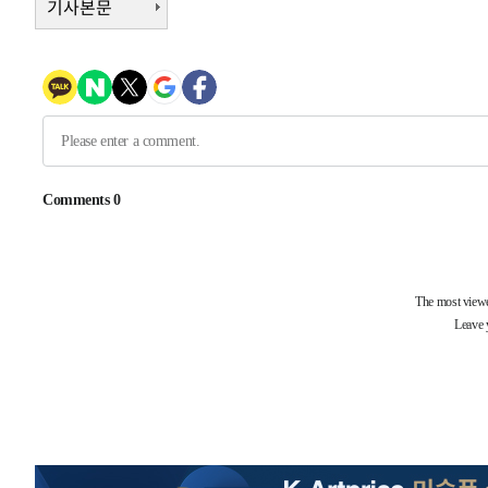
기사본문
1시간 전 >
[속보]코스피, 6200선 약보합…0.60% 내린 6258.77에 마
1시간 전 >
[속보]원·달러 환율, 7.7원 내린 1416.1원 마감
1시간 전 >
[속보] 노원서 40.1도 관측…서울, 2018년 이후 첫 40도
1시간 전 >
[속보]종합특검, '계엄 수용공간 확보' 신용해 前교정본부장 
2시간 전 >
외신들도 주목한 韓축구 파문…"국민적 공분에 수사 재개"
2시간 전 >
11시간 압수수색에 성접대 파문까지…'쑥대밭' 된 축구협회
2시간 전 >
[속보]규제합리화위원회 부위원장에 김태유 서울대 공대 교
후임
-20985초 전 >
이강인, 폭염 속 AT마드리드 첫 훈련…80명 식사 대접까
-18124초 전 >
미 사업체 일자리, 7월에 2.3만개 순감하고 그 전 2개월 1
하향수정 (2보)
-17572초 전 >
[속보] 미 사업체, 일자리 7월에 2.3만 개 줄어…실업률은
↓
-13435초 전 >
[속보]이 대통령 "부동산 공급 기존 사고방식 매달리지 
실천"
-12520초 전 >
이란, "오만과 '중앙 단일 루트' 합의…북쪽 인바운드·남
운드는 임시"
-4088초 전 >
"낮 기온 소폭 하락"…수도권 폭염중대경보, 폭염경보로 
-4052초 전 >
[속보]이 대통령, '호우피해' 안동·의성 관할 4개 면 특별
포
-4015초 전 >
[단독]중수청 지원 검사들, 정원 초과 시 낮은 계급 임용…
갈 수도
-1986초 전 >
낮 최고 37도 찜통더위…곳곳 소나기·강원 많은 비[내일날