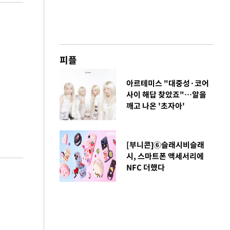
피플
아르테미스 "대중성·코어
사이 해답 찾았죠"…알을
깨고 나온 '초자아'
[부니콘]⑥슬래시비슬래
시, 스마트폰 액세서리에
NFC 더했다