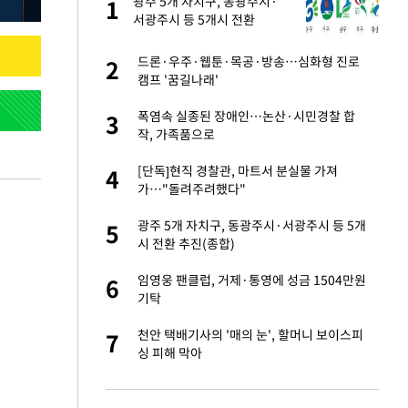
 사
광주 5개 자치구, 동광주시·
1
1
서광주시 등 5개시 전환
경기 들여다보니…한
드론·우주·웹툰·목공·방송…심화형 진로
2
2
캠프 '꿈길나래'
 분기배당 결정…3
폭염속 실종된 장애인…논산·시민경찰 합
3
3
표
작, 가족품으로
75원 분기 배
[단독]현직 경찰관, 마트서 분실물 가져
4
4
방안 확정"
가…"돌려주려했다"
안…이동 용이한 장
광주 5개 자치구, 동광주시·서광주시 등 5개
5
5
시 전환 추진(종합)
…"배우가 내 길 아
임영웅 팬클럽, 거제·통영에 성금 1504만원
6
6
기탁
 밥 사줘…상대 주장
천안 택배기사의 '매의 눈', 할머니 보이스피
7
7
싱 피해 막아