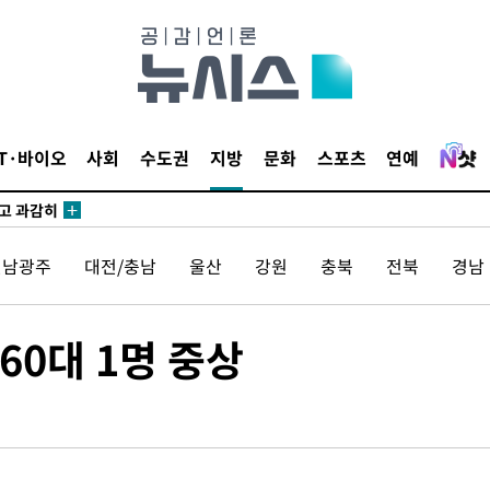
수…이병태
지(종합)
0.3만개
IT·바이오
사회
수도권
지방
문화
스포츠
연예
 4.1%로
말고 과감히
쪽 아웃바
전남광주
대전/충남
울산
강원
충북
전북
경남
하향
재난지역 선
희망지 못
60대 1명 중상
씨]
선제 대