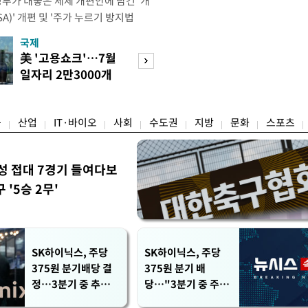
정부가 내놓은 세제 개편안에 담긴 '개
)' 개편 및 '주가 누르기 방지법
것을 지시했다. 이 대통령은 이날 참모
국제
경제
서 ISA 개편 방안 및 주가 누르기 방
美 '고용쇼크'…7월
수도권 고용 급랭
들의 반발 등에 대한 내용을 보고 받
일자리 2만3000개
전국 취업자 10명
대통령은 ISA 개편안과
감소
1명뿐
융
산업
IT·바이오
사회
수도권
지방
문화
스포츠
성 접대 7경기 들여다보
'5승 2무'
SK하이닉스, 주당
SK하이닉스, 주당
375원 분기배당 결
375원 분기 배
정…3분기 중 추가
당…"3분기 중 주주
주주환원 발표
환원 방안 확정"