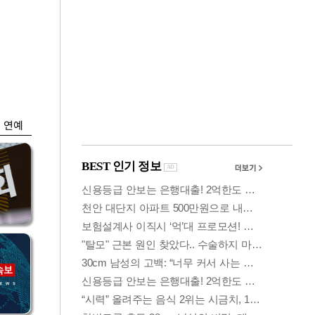
금융
…
두나무, 경찰청 '압수
 중
가상자산' 관리한다
연예