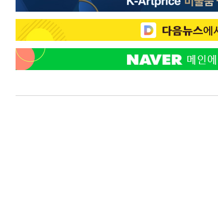
-292초 전 >
SK하이닉스, 용인·청주 팹에 54조 투자…"AI 메모리 수요 
응"
47분 전 >
여자배구 이재영·이다영 자매, 아제르바이잔 투란VC 입단
59분 전 >
외국인 심판 성 접대 7경기 들여다보니…한국 축구 '5승 2무'
1시간 전 >
[속보]코스닥, 2.86포인트(0.36%) 내린 798.81마감
1시간 전 >
[속보]코스피, 6200선 약보합…0.60% 내린 6258.77에 마
1시간 전 >
[속보]원·달러 환율, 7.7원 내린 1416.1원 마감
1시간 전 >
[속보] 노원서 40.1도 관측…서울, 2018년 이후 첫 40도
1시간 전 >
[속보]종합특검, '계엄 수용공간 확보' 신용해 前교정본부장 
2시간 전 >
외신들도 주목한 韓축구 파문…"국민적 공분에 수사 재개"
2시간 전 >
11시간 압수수색에 성접대 파문까지…'쑥대밭' 된 축구협회
2시간 전 >
[속보]규제합리화위원회 부위원장에 김태유 서울대 공대 교
후임