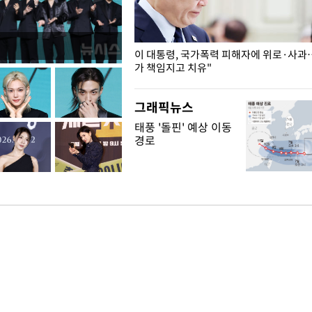
개구리밥
이 대통령, 국가폭력 피해자에 위로·사과
가 책임지고 치유"
그래픽뉴스
태풍 '돌핀' 예상 이동
경로