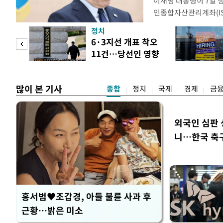
이재명 대통령이 7일 
인종합자산관리계좌(ISA
안'을 전면 재검토 할 
정치
들과의 상황 점검 회의에
 두
6·3지선 개표 착오
지법안을 둘러싼 투자자
11건…당선인 영향
았다. 이 자리에서 이 
 정도
없어
많이 본 기사
종합
정치
국제
경제
금
외국인 심판 
니…한국 축구 
홍서범♥조갑경, 아들 불륜 사과 후
근황…밝은 미소