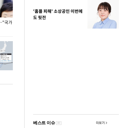
'홈플 피해' 소상공인 이번에
도 뒷전
…"국가
홈플러스, 67개 점포 가오픈… 13일 정식 개장
오세훈 서울시장,
환경 점검