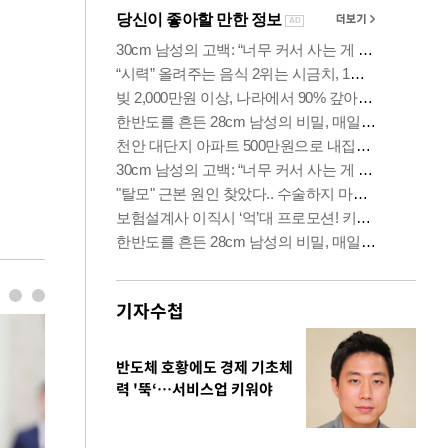
기자수첩
반도체 호황에도 경제 기초체
력 '뚝‘…서비스업 키워야