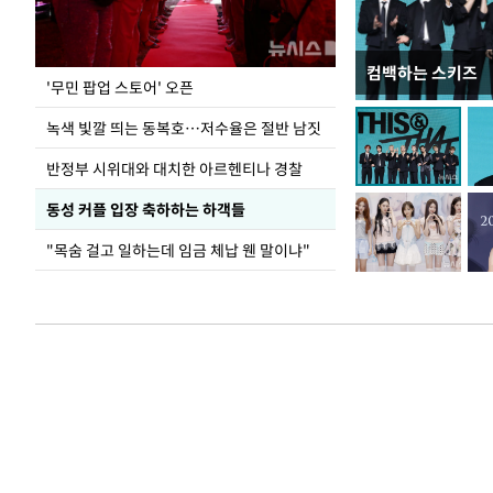
컴백하는 스키즈
지석천 뒤덮은 
'무민 팝업 스토어' 오픈
녹색 빛깔 띄는 동복호…저수율은 절반 남짓
반정부 시위대와 대치한 아르헨티나 경찰
동성 커플 입장 축하하는 하객들
"목숨 걸고 일하는데 임금 체납 웬 말이냐"