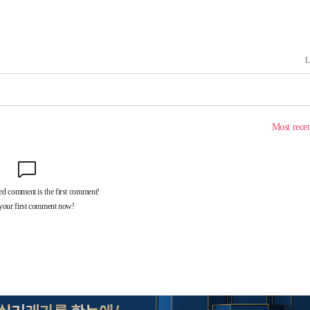
쳐
기소
수…이병태
지(종합)
0.3만개
 4.1%로
말고 과감히
쪽 아웃바
하향
재난지역 선
희망지 못
씨]