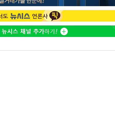
홍서범♥조갑경, 아들 불륜
1
선제 대
과 후 근황…밝은 미소
외국인 심판 성 접대 7
2
국 축구 '5승 2무'
SK하이닉스, 주당 375원
3
쳐
분기 중 추가 주주환원 발
[속보]SK하이닉스, 주당 3
4
당…"3분기 중 주주환원 
기소
與 황희 "버스 하우스 제
5
점도 있을 것"
수…이병태
최성원, 백혈병 두 번 투병
6
닌가 싶었다"
황정민 20년 팬 "내게도
7
틀리다 확신"