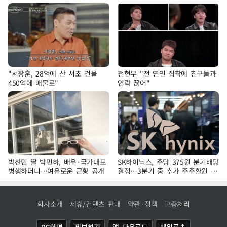
"서장훈, 28억에 산 서초 건물
전현무 "전 연인 집착에 친구들과
450억에 매물로"
연락 끊어"
박찬민 딸 박민하, 배우·국가대표
SK하이닉스, 주당 375원 분기배당
병행하더니…여유로운 근황 공개
결정…3분기 중 추가 주주환원 발
표
회사소개
제휴/컨텐츠 판매
약관·정책
고충처리