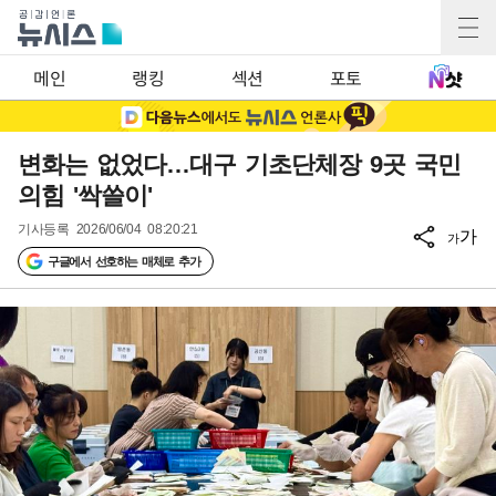
메인
랭킹
섹션
포토
변화는 없었다…대구 기초단체장 9곳 국민
의힘 '싹쓸이'
기사등록
2026/06/04 08:20:21
가
가
구글에서 선호하는 매체로 추가