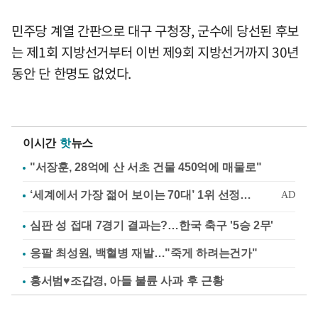
민주당 계열 간판으로 대구 구청장, 군수에 당선된 후보
는 제1회 지방선거부터 이번 제9회 지방선거까지 30년
동안 단 한명도 없었다.
이시간
핫
뉴스
"서장훈, 28억에 산 서초 건물 450억에 매물로"
심판 성 접대 7경기 결과는?…한국 축구 '5승 2무'
응팔 최성원, 백혈병 재발…"죽게 하려는건가"
홍서범♥조갑경, 아들 불륜 사과 후 근황