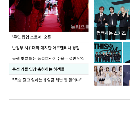
컴백하는 스키즈
지석천 뒤덮은 
'무민 팝업 스토어' 오픈
반정부 시위대와 대치한 아르헨티나 경찰
녹색 빛깔 띄는 동복호…저수율은 절반 남짓
동성 커플 입장 축하하는 하객들
"목숨 걸고 일하는데 임금 체납 웬 말이냐"