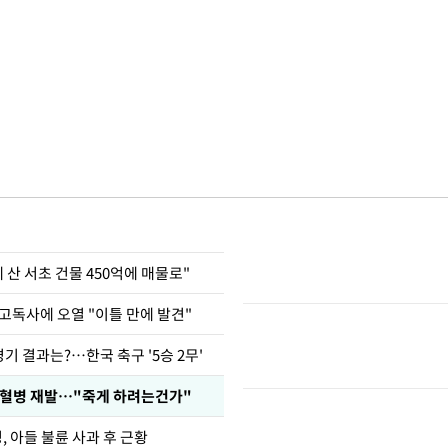
에 산 서초 건물 450억에 매물로"
고독사에 오열 "이틀 만에 발견"
경기 결과는?…한국 축구 '5승 2무'
백혈병 재발…"죽게 하려는건가"
 아들 불륜 사과 후 근황