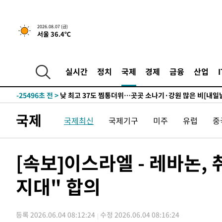
2026.08.07 (금)
서울 36.4℃
4분 전 >
민주 콩고 에볼라환자 4천명 돌파, 4053명 발생 1850명 사망
-27598초 전 >
"낮 기온 소폭 하락"…수도권 폭염중대경보, 폭염경보로
-27562초 전 >
[속보]이 대통령, '호우피해' 안동·의성 관할 4개 면 특
실시간
정치
국제
경제
금융
산업
선포
-27525초 전 >
[단독]중수청 지원 검사들, 정원 초과 시 낮은 계급 임용
갈 수도
-25496초 전 >
낮 최고 37도 찜통더위…곳곳 소나기·강원 많은 비[내일
-23802초 전 >
SK하이닉스, 용인·청주 팹에 54조 투자…"AI 메모리 수
국제
응"
-20658초 전 >
여자배구 이재영·이다영 자매, 아제르바이잔 투란VC 입
국제최신
국제기구
미주
유럽
중
-19911초 전 >
외국인 심판 성 접대 7경기 들여다보니…한국 축구 '5승 2
-19645초 전 >
[속보]코스닥, 2.86포인트(0.36%) 내린 798.81마감
[속보]이스라엘 - 레바논,
-19598초 전 >
[속보]코스피, 6200선 약보합…0.60% 내린 6258.77에
-19578초 전 >
[속보]원·달러 환율, 7.7원 내린 1416.1원 마감
지대" 합의
-19467초 전 >
[속보] 노원서 40.1도 관측…서울, 2018년 이후 첫 40도
-16557초 전 >
[속보]종합특검, '계엄 수용공간 확보' 신용해 前교정본
등록 2026.06.04 08:12:24
수정 2026.06.04 08:16:24
-15430초 전 >
외신들도 주목한 韓축구 파문…"국민적 공분에 수사 재개