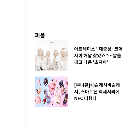
피플
아르테미스 "대중성·코어
사이 해답 찾았죠"…알을
깨고 나온 '초자아'
[부니콘]⑥슬래시비슬래
시, 스마트폰 액세서리에
NFC 더했다