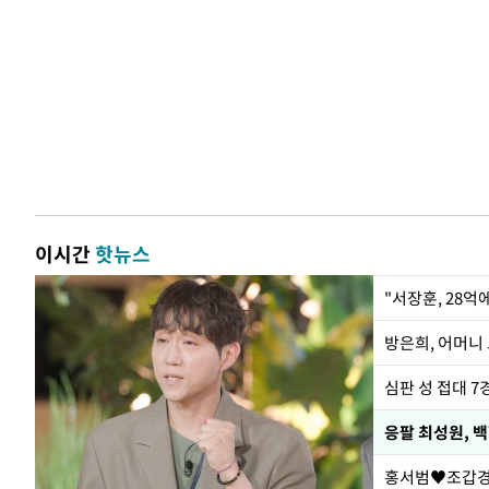
이시간
핫뉴스
"서장훈, 28억
방은희, 어머니 
심판 성 접대 7
응팔 최성원, 
홍서범♥조갑경,