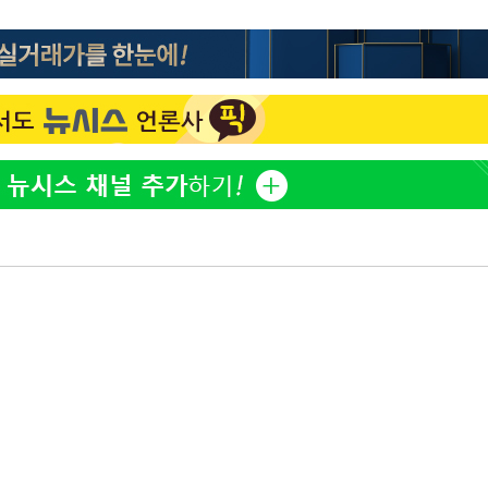
"서장훈, 28억에 산 서초 
1
450억에 매물로"
"여군 지원 막힌 UDT 훈
2
부장 기소
다"…707 출신 女유튜버 
"
협회
전현무 "전 연인 집착에 
3
 교수…이
 절차 개시
박찬민 딸 박민하, 배우
4
니…여유로운 근황 공개
25.3%↑
SK하이닉스, 주당 375원
5
분기 중 추가 주주환원 발
[속보]SK하이닉스, 주당 3
6
당…"3분기 중 주주환원 
구윤철 "실거주 30억 이
7
세 모두 완화"