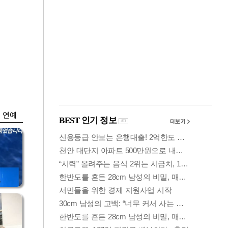
금융
…
두나무, 경찰청 '압수
 중
가상자산' 관리한다
연예