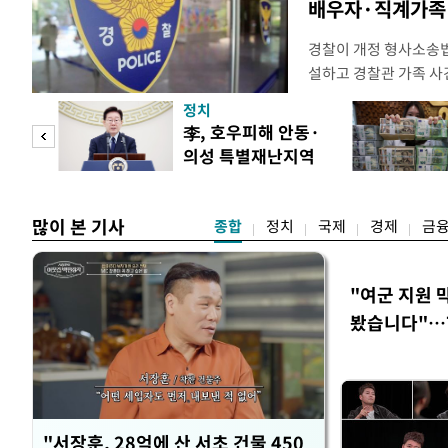
배우자·직계가족 
경찰이 개정 형사소송
설하고 경찰관 가족 사
피제'를 도입한다. 경찰
정치
후속 조치 태스크포스(T
 두
李, 호우피해 안동·
우선 올해 하반기 인사
의성 특별재난지역
하던 수사감찰 기능을
 정도
선포
많이 본 기사
종합
정치
국제
경제
금
"여군 지원 
봤습니다"…7
벽 소화'
"서장훈, 28억에 산 서초 건물 450