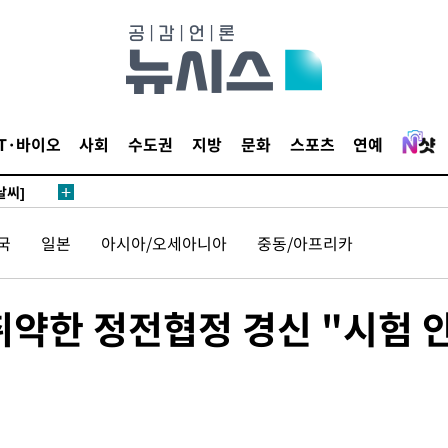
 하향
별재난지역
IT·바이오
사회
수도권
지방
문화
스포츠
연예
…희망지 못
날씨]
요 선제 대
단
국
일본
아시아/오세아니아
중동/아프리카
무'
 취약한 정전협정 경신 "시험 
 마쳐
부장 기소
"