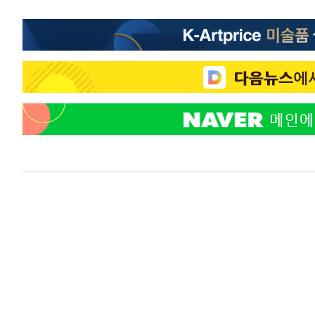
-19578초 전 >
[속보]원·달러 환율, 7.7원 내린 1416.1원 마감
-19467초 전 >
[속보] 노원서 40.1도 관측…서울, 2018년 이후 첫 40도
-16557초 전 >
[속보]종합특검, '계엄 수용공간 확보' 신용해 前교정본
-15430초 전 >
외신들도 주목한 韓축구 파문…"국민적 공분에 수사 재개
-15401초 전 >
11시간 압수수색에 성접대 파문까지…'쑥대밭' 된 축구
-14423초 전 >
[속보]규제합리화위원회 부위원장에 김태유 서울대 공대
병태 후임
-10781초 전 >
[속보]국힘 윤리위, '돌려차기 발언' 진종오·서범수 징계
-6106초 전 >
[속보] 7월 중국 수출 23.9%↑ 수입 27.5%↑…무역총액 
-3266초 전 >
[속보]'채상병 순직 책임' 임성근, 항소심도 징역 3년
-3132초 전 >
[속보]종합특검, '관저이전 봐주기 감사' 유병호 구속기소
4분 전 >
민주 콩고 에볼라환자 4천명 돌파, 4053명 발생 1850명 사망