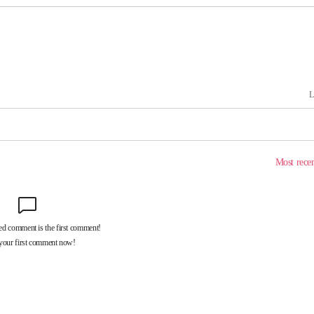
협회
 교수…이
 절차 개시
25.3%↑
 하향
별재난지역
…희망지 못
날씨]
요 선제 대
단
무'
 마쳐