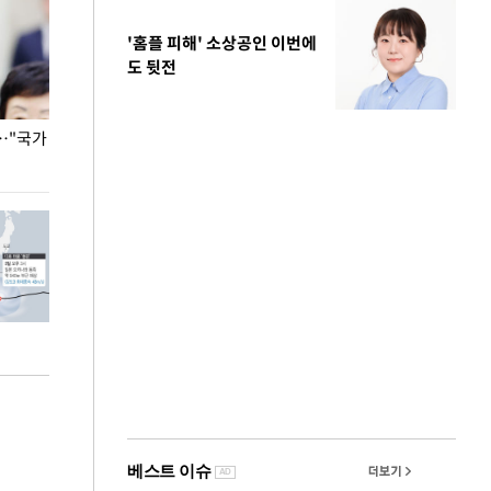
'홈플 피해' 소상공인 이번에
도 뒷전
…"국가
홈플러스, 67개 점포 가오픈… 13일 정식 개장
오세훈 서울시장,
환경 점검