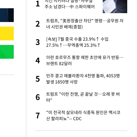
건물
치킨 시키려다 실명·사무실
1
1
주소 남겼다…中 스파이웨어
꼬리 밟혔다
련 직접 해봤습니
트럼프, "美원정출산 차단" 명령…공무원 자
2
2
'완벽 소화'
녀 시민권 배제(종합)
친구들과 연락 끊어"
[속보] 7월 중국 수출 23.9%↑ 수입
3
3
27.5%↑…무역총액 25.3%↑
·국가대표 병행하더
이란 호르무즈 통항 제한 초안에 유가 반등…
4
4
브렌트 82달러
 분기배당 결정…3
민주 콩고 에볼라환자 4천명 돌파, 4053명
5
5
표
발생 1850명 사망
75원 분기 배
트럼프 "이란 전쟁, 곧 끝날 것…오래 못 버
6
6
방안 확정"
텨"
하 주택은 보유·양도
"미 전국적 살모네라 식중독 원인은 멕시코
7
7
산 할라피뇨"-- CDC