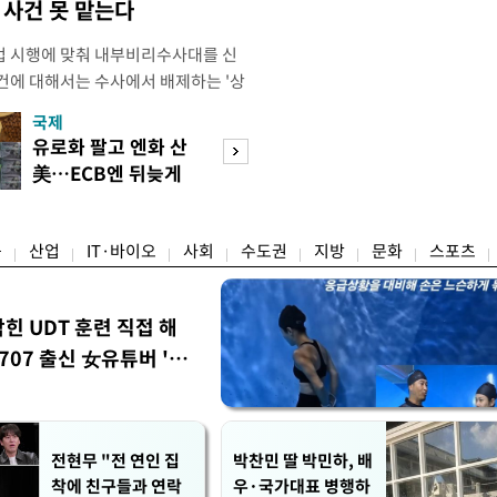
사건 못 맡는다
법 시행에 맞춰 내부비리수사대를 신
건에 대해서는 수사에서 배제하는 '상
청은 7일 오후 3시 '개정 형사소송법
국제
경제
F)' 회의를 열었다고 밝혔다. 경찰은
유로화 팔고 엔화 산
수도권 고용 급랭
에 맞춰 기존 국가수사본부에서 운영
美…ECB엔 뒤늦게
전국 취업자 10명
 인권감사관실로 이관·개편해 객관
통보
1명뿐
융
산업
IT·바이오
사회
수도권
지방
문화
스포츠
막힌 UDT 훈련 직접 해
07 출신 女유튜버 '완
전현무 "전 연인 집
박찬민 딸 박민하, 배
착에 친구들과 연락
우·국가대표 병행하