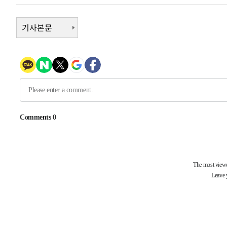
-15401초 전 >
11시간 압수수색에 성접대 파문까지…'쑥대밭' 된 축구
-14423초 전 >
[속보]규제합리화위원회 부위원장에 김태유 서울대 공대
기사본문
병태 후임
-10781초 전 >
[속보]국힘 윤리위, '돌려차기 발언' 진종오·서범수 징계
-6106초 전 >
[속보] 7월 중국 수출 23.9%↑ 수입 27.5%↑…무역총액 
-3266초 전 >
[속보]'채상병 순직 책임' 임성근, 항소심도 징역 3년
-3132초 전 >
[속보]종합특검, '관저이전 봐주기 감사' 유병호 구속기소
4분 전 >
민주 콩고 에볼라환자 4천명 돌파, 4053명 발생 1850명 사망
-27598초 전 >
"낮 기온 소폭 하락"…수도권 폭염중대경보, 폭염경보로
-27562초 전 >
[속보]이 대통령, '호우피해' 안동·의성 관할 4개 면 특
선포
-27525초 전 >
[단독]중수청 지원 검사들, 정원 초과 시 낮은 계급 임용
갈 수도
-25496초 전 >
낮 최고 37도 찜통더위…곳곳 소나기·강원 많은 비[내일
-23802초 전 >
SK하이닉스, 용인·청주 팹에 54조 투자…"AI 메모리 수
응"
-20658초 전 >
여자배구 이재영·이다영 자매, 아제르바이잔 투란VC 입
-19911초 전 >
외국인 심판 성 접대 7경기 들여다보니…한국 축구 '5승 2
-19645초 전 >
[속보]코스닥, 2.86포인트(0.36%) 내린 798.81마감
-19598초 전 >
[속보]코스피, 6200선 약보합…0.60% 내린 6258.77에