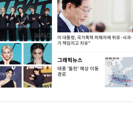
개구리밥
이 대통령, 국가폭력 피해자에 위로·사과
가 책임지고 치유"
그래픽뉴스
태풍 '돌핀' 예상 이동
경로