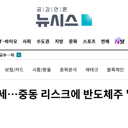
에서 두차
부장 기소
"
협회
IT·바이오
사회
수도권
지방
문화
스포츠
연예
 교수…이
 절차 개시
액
보험/카드
시황/환율
종목분석
재테크
블록체인
 사망
세…중동 리스크에 반도체주 
 CDC
 압수수색
위 등 9곳