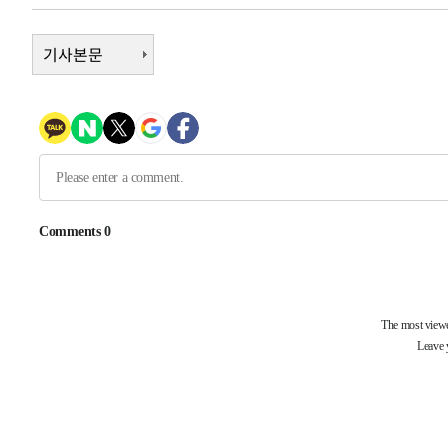
-11059초 전 >
[속보]삼성전자·SK하이닉스 동반 강보합…1%대 상승 
-11045초 전 >
기사본문
[속보]코스닥, 5.95포인트(0.74%) 상승한 807.62개장
-11013초 전 >
[속보]코스피, 6300선 재탈환…1.09% 오른 6365.07 
-8178초 전 >
시리아 다마스쿠스 교외에서 미니버스 폭발.. 14명 부상, 
-7476초 전 >
입추에도 극한더위…서울 낮 39도 '폭염중대경보'
-2440초 전 >
이란, 호르무즈서 "적국 목표물들"과 대치로 남부 케슘섬
례 큰 폭발음
-31495초 전 >
[속보]종합특검, '계엄 수용공간 확보' 신용해 前교정본
-30368초 전 >
외신들도 주목한 韓축구 파문…"국민적 공분에 수사 재개
-30339초 전 >
11시간 압수수색에 성접대 파문까지…'쑥대밭' 된 축구
-29361초 전 >
[속보]규제합리화위원회 부위원장에 김태유 서울대 공대
병태 후임
-25719초 전 >
[속보]국힘 윤리위, '돌려차기 발언' 진종오·서범수 징계
-21044초 전 >
[속보] 7월 중국 수출 23.9%↑ 수입 27.5%↑…무역총
25.3%↑
-18204초 전 >
[속보]'채상병 순직 책임' 임성근, 항소심도 징역 3년
-18070초 전 >
[속보]종합특검, '관저이전 봐주기 감사' 유병호 구속기소
-14670초 전 >
민주 콩고 에볼라환자 4천명 돌파, 4053명 발생 1850명
-13920초 전 >
[속보]'300억원대 사기 혐의' 차가원 대표 구속 송치