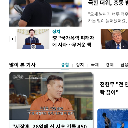
극한 더위, 충동
"요새 날씨가 너무 더
하는 일이 늘어났어요.
거나, 누가 길을 막고 
정치
(40대 직장인 A씨) 
문가
李 "국가폭력 피해자
에도 쉽게 짜증을 내거
에 사과…무거운 책
있다. 높은 기온과 습
황제
임감"
많이 본 기사
종합
정치
국제
경제
금
전현무 "전 
락 끊어"
"서장훈, 28억에 산 서초 건물 450