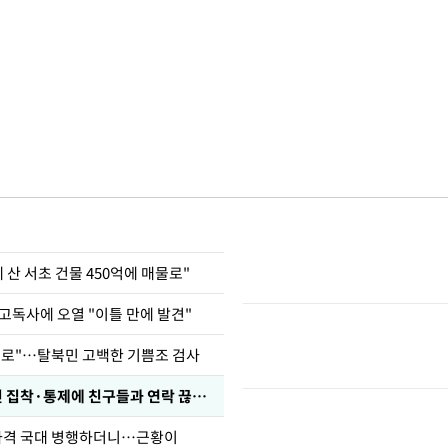
에 산 서초 건물 450억에 매물로"
고독사에 오열 "이틀 만에 발견"
뒤로"…탈북민 고백한 기쁨조 검사
인 집착·통제에 친구들과 연락 끊겨"
사격 국대 병행하더니…근황이