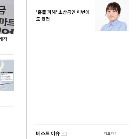
'홈플 피해' 소상공인 이번에
도 뒷전
 개장
오세훈 서울시장, 폭염 속 이동노동자 근무·휴식
지석천 뒤덮은 
환경 점검