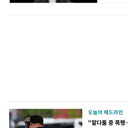
오늘의 헤드라인
"말다툼 중 폭행