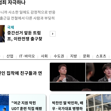
 범죄 자극하나
우니까 사소한 일에도 감정적으로 반응
 출근길 전철에서 다른 사람과 부딪히
서 있으면 짜증이 확 올라오더라고요."
국제
경제
유례없는 폭염이 이어지면서 사소한 자극
중간선거 앞둔 트럼
구윤철 "실거주 3
나 감정적으로 반응하는 사람이 늘고
프, 이란전쟁 출구찾
억 이하 주택은 
도가 불쾌감과 공격성을 높이는 데다
기 속도
담 줄어"
융
산업
IT·바이오
사회
수도권
지방
문화
스포츠
연인 집착에 친구들과 연
"여군 지원 막힌
박찬민 딸 박민하, 배
UDT 훈련 직접 해봤
우·국가대표 병행하