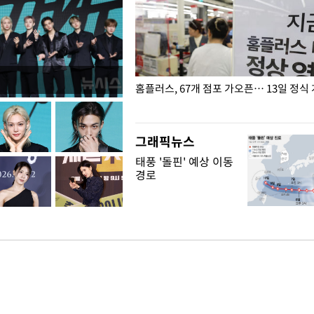
' 호명 관련 "공론화·국민여론 성
홈플러스, 67개 점포 가오픈… 13일 정식
말 빠져"
그래픽뉴스
태풍 '돌핀' 예상 이동
경로