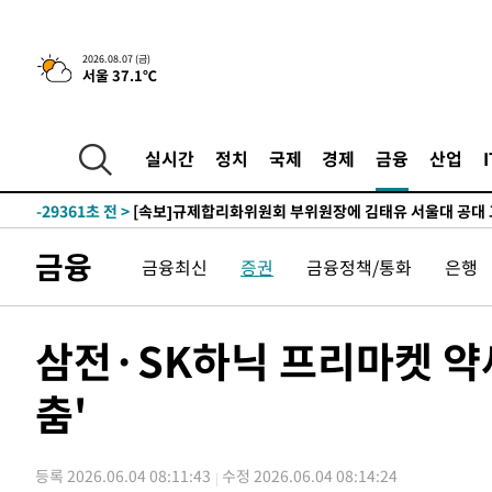
-2440초 전 >
이란, 호르무즈서 "적국 목표물들"과 대치로 남부 케슘섬
2026.08.07 (금)
서울 37.1℃
례 큰 폭발음
-31495초 전 >
[속보]종합특검, '계엄 수용공간 확보' 신용해 前교정본
-30368초 전 >
외신들도 주목한 韓축구 파문…"국민적 공분에 수사 재개
-30339초 전 >
11시간 압수수색에 성접대 파문까지…'쑥대밭' 된 축구
실시간
정치
국제
경제
금융
산업
-29361초 전 >
[속보]규제합리화위원회 부위원장에 김태유 서울대 공대
병태 후임
-25719초 전 >
[속보]국힘 윤리위, '돌려차기 발언' 진종오·서범수 징계
-21044초 전 >
[속보] 7월 중국 수출 23.9%↑ 수입 27.5%↑…무역총
금융
금융최신
증권
금융정책/통화
은행
25.3%↑
-18204초 전 >
[속보]'채상병 순직 책임' 임성근, 항소심도 징역 3년
-18070초 전 >
[속보]종합특검, '관저이전 봐주기 감사' 유병호 구속기소
-14670초 전 >
민주 콩고 에볼라환자 4천명 돌파, 4053명 발생 1850명
삼전·SK하닉 프리마켓 약
-13920초 전 >
[속보]'300억원대 사기 혐의' 차가원 대표 구속 송치
춤'
-13114초 전 >
"미 전국적 살모네라 식중독 원인은 멕시코산 할라피뇨"--
-11627초 전 >
[속보]경찰·노동부, HL만도 평택사업장 끼임 사망 관련
-11508초 전 >
[속보]합수본, '투표율 허위 입력' 중앙·서울·경기도 선관
등록 2026.06.04 08:11:43
수정 2026.06.04 08:14:24
압수수색
-11263초 전 >
[속보]원·달러 환율, 오전 9시 1423.8원