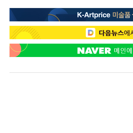
-13114초 전 >
"미 전국적 살모네라 식중독 원인은 멕시코산 할라피뇨"--
-11627초 전 >
[속보]경찰·노동부, HL만도 평택사업장 끼임 사망 관련
-11508초 전 >
[속보]합수본, '투표율 허위 입력' 중앙·서울·경기도 선관
압수수색
-11263초 전 >
[속보]원·달러 환율, 오전 9시 1423.8원
-11059초 전 >
[속보]삼성전자·SK하이닉스 동반 강보합…1%대 상승 
-11045초 전 >
[속보]코스닥, 5.95포인트(0.74%) 상승한 807.62개장
-11013초 전 >
[속보]코스피, 6300선 재탈환…1.09% 오른 6365.07 
-8178초 전 >
시리아 다마스쿠스 교외에서 미니버스 폭발.. 14명 부상, 
-7476초 전 >
입추에도 극한더위…서울 낮 39도 '폭염중대경보'
-2440초 전 >
이란, 호르무즈서 "적국 목표물들"과 대치로 남부 케슘섬
례 큰 폭발음