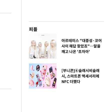
피플
아르테미스 "대중성·코어
사이 해답 찾았죠"…알을
깨고 나온 '초자아'
[부니콘]⑥슬래시비슬래
시, 스마트폰 액세서리에
NFC 더했다