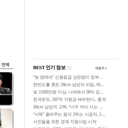
금융
0
코스피·코스닥, 동반
세부
상승 후 하락…혼조
세 계속
연예