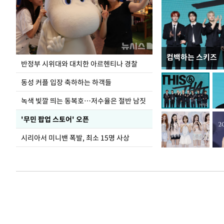
컴백하는 스키즈
정동영, 北 '조선
반정부 시위대와 대치한 아르헨티나 경찰
숙 후에 하겠다는 
동성 커플 입장 축하하는 하객들
녹색 빛깔 띄는 동복호…저수율은 절반 남짓
'무민 팝업 스토어' 오픈
시리아서 미니밴 폭발, 최소 15명 사상