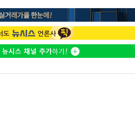
"서장훈, 28억에 산 서초 
1
450억에 매물로"
 CDC
 압수수색
전현무 "전 연인 집착에 
2
위 등 9곳
"여군 지원 막힌 UDT 훈
3
출발
다"…707 출신 女유튜버 
박찬민 딸 박민하, 배우
4
개장
니…여유로운 근황 공개
3명은 중태
"신약 찾자"…정부 과제로
5
바이오
에서 두차
"한강수영장, 문신 노출 이
6
"출입 막는 건 명백한 차별
구윤철 "실거주 30억 이
7
세 모두 완화"