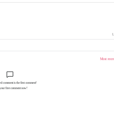
출발
개장
3명은 중태
에서 두차
부장 기소
"
협회
 교수…이
 절차 개시
액
 사망