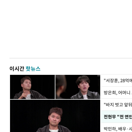
이시간
핫뉴스
"서장훈, 28억
방은희, 어머니 
"바지 벗고 앞
전현무 "전 연
박민하, 배우·