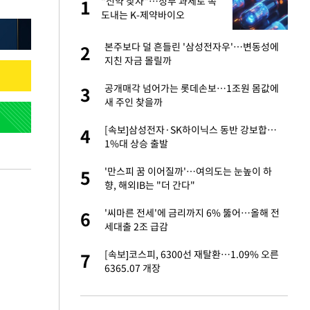
건물
"신약 찾자"…정부 과제로 속
1
1
도내는 K-제약바이오
친구들과 연락 끊어"
본주보다 덜 흔들린 '삼성전자우'…변동성에
2
2
지친 자금 몰릴까
련 직접 해봤습니
공개매각 넘어가는 롯데손보…1조원 몸값에
3
3
'완벽 소화'
새 주인 찾을까
·국가대표 병행하더
[속보]삼성전자·SK하이닉스 동반 강보합…
4
4
1%대 상승 출발
 속도내는 K-제약
'만스피 꿈 이어질까'…여의도는 눈높이 하
5
5
향, 해외IB는 "더 간다"
용객 제한을" vs
'씨마른 전세'에 금리까지 6% 뚫어…올해 전
6
6
"
세대출 2조 급감
하 주택은 보유·양도
[속보]코스피, 6300선 재탈환…1.09% 오른
7
7
6365.07 개장