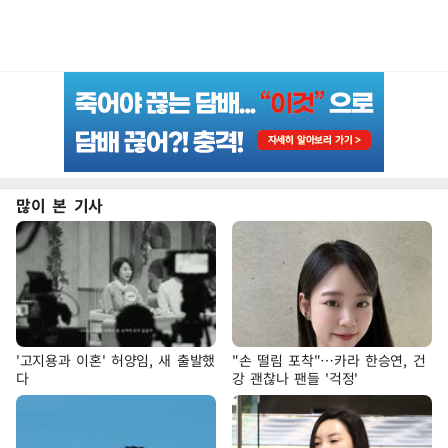
많이 본 기사
'고지용과 이혼' 허양임, 새 출발했
"손 떨림 포착"…카라 한승연, 건
다
강 괜찮나 팬들 '걱정'