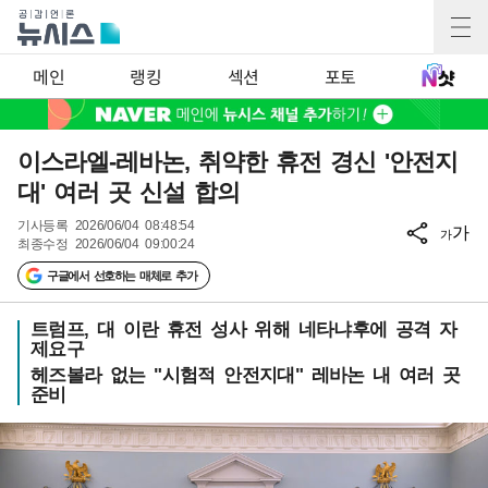
메인
랭킹
섹션
포토
이스라엘-레바논, 취약한 휴전 경신 '안전지
대' 여러 곳 신설 합의
기사등록
2026/06/04 08:48:54
가
가
최종수정
2026/06/04 09:00:24
구글에서 선호하는 매체로 추가
트럼프, 대 이란 휴전 성사 위해 네타냐후에 공격 자
제요구
헤즈볼라 없는 "시험적 안전지대" 레바논 내 여러 곳
준비