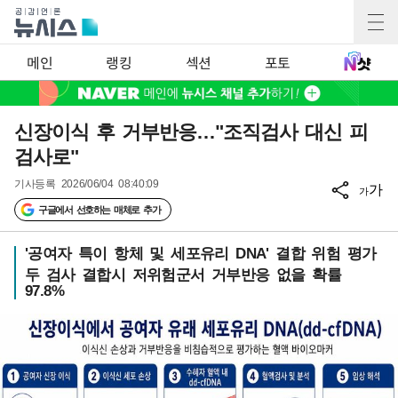
메인
랭킹
섹션
포토
신장이식 후 거부반응…"조직검사 대신 피
검사로"
기사등록
2026/06/04 08:40:09
가
가
구글에서 선호하는 매체로 추가
'공여자 특이 항체 및 세포유리 DNA' 결합 위험 평가
두 검사 결합시 저위험군서 거부반응 없을 확률
97.8%