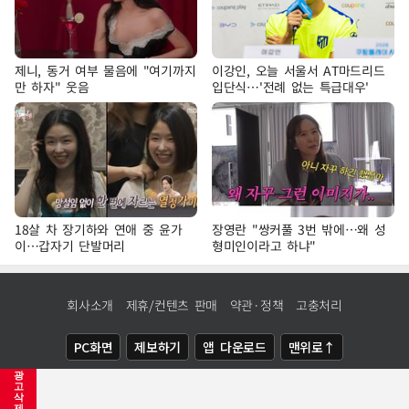
제니, 동거 여부 물음에 "여기까지
이강인, 오늘 서울서 AT마드리드
만 하자" 웃음
입단식…'전례 없는 특급대우'
18살 차 장기하와 연애 중 윤가
장영란 "쌍커풀 3번 밖에…왜 성
이…갑자기 단발머리
형미인이라고 하냐"
회사소개
제휴/컨텐츠 판매
약관·정책
고충처리
PC화면
제보하기
앱 다운로드
맨위로↑
광
COPYRIGHTⓒ
NEWSIS
ALL RIGHTS RESERVED.
고
삭
제