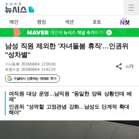
메인
랭킹
섹션
포토
남성 직원 제외한 '자녀돌봄 휴직'…인권위
"성차별"
기사등록
2026/06/04 12:00:00
가
가
최종수정
2026/06/04 13:42:24
구글에서 선호하는 매체로 추가
여직원 대상 운영…남직원 "동일한 양육 상황인데 배
제"
인권위 "성역할 고정관념 강화…남성도 단계적 확대
해야"