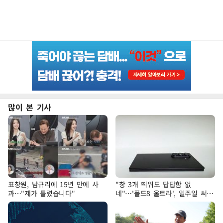
많이 본 기사
표창원, 남규리에 15년 만에 사
"창 3개 띄워도 답답함 없
과…"제가 틀렸습니다"
네"…'폴드8 울트라', 일주일 써보
니