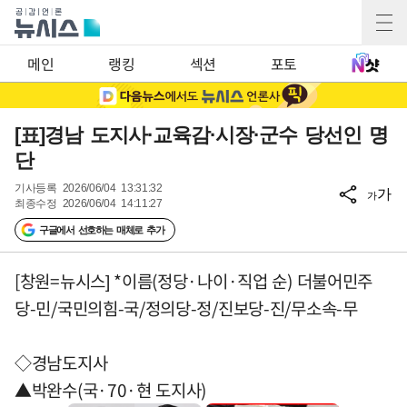
메인
랭킹
섹션
포토
[표]경남 도지사·교육감·시장·군수 당선인 명
단
기사등록
2026/06/04 13:31:32
가
가
최종수정
2026/06/04 14:11:27
구글에서 선호하는 매체로 추가
[창원=뉴시스] *이름(정당·나이·직업 순) 더불어민주
당-민/국민의힘-국/정의당-정/진보당-진/무소속-무
◇경남도지사
▲박완수(국·70·현 도지사)