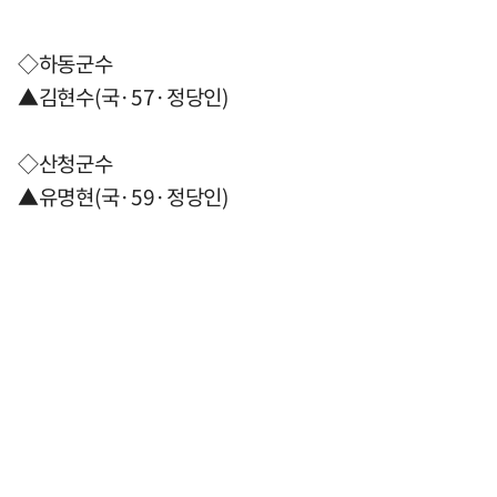
◇하동군수
▲김현수(국·57·정당인)
◇산청군수
▲유명현(국·59·정당인)