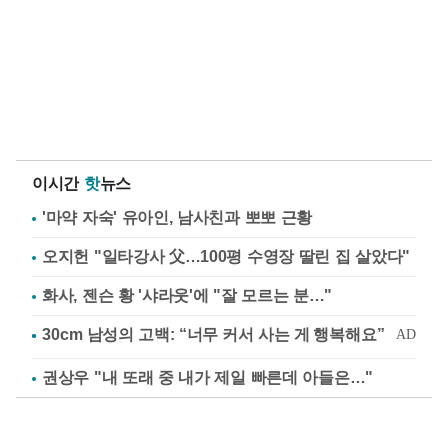
이시간
핫
뉴스
'마약 자숙' 유아인, 남사친과 뽀뽀 근황
오지헌 "일타강사 父…100평 수영장 딸린 집 살았다"
화사, 젠슨 황 '샤라웃'에 "잘 모르는 분…"
권상우 "내 또래 중 내가 제일 빠른데 아들은…"