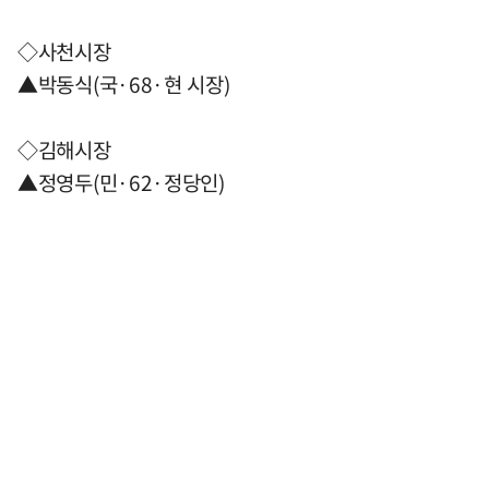
◇사천시장
▲박동식(국·68·현 시장)
◇김해시장
▲정영두(민·62·정당인)