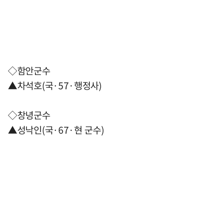
◇함안군수
▲차석호(국·57·행정사)
◇창녕군수
▲성낙인(국·67·현 군수)