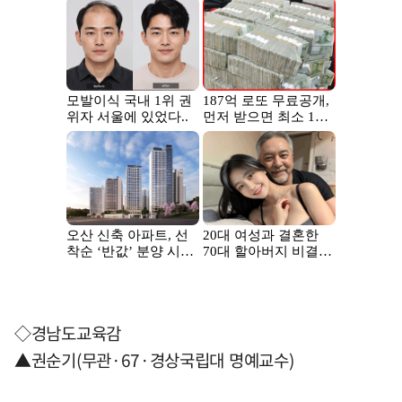
◇경남도교육감
▲권순기(무관·67·경상국립대 명예교수)