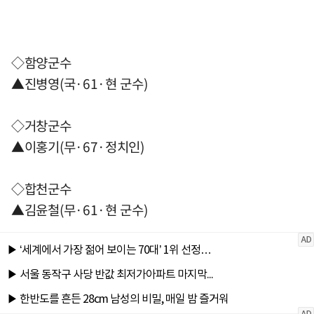
◇함양군수
▲진병영(국·61·현 군수)
◇거창군수
▲이홍기(무·67·정치인)
◇합천군수
▲김윤철(무·61·현 군수)