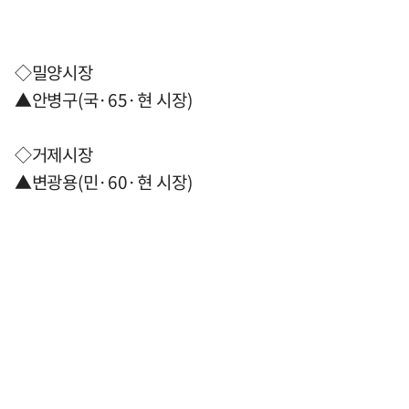
◇밀양시장
▲안병구(국·65·현 시장)
◇거제시장
▲변광용(민·60·현 시장)