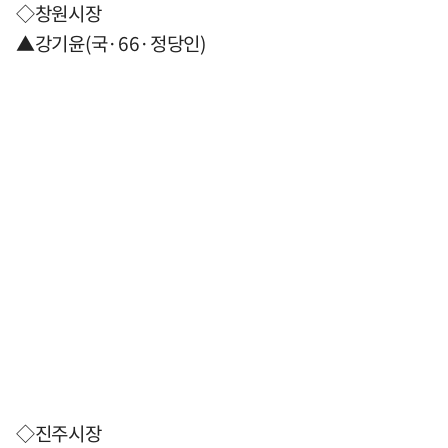
◇창원시장
▲강기윤(국·66·정당인)
◇진주시장