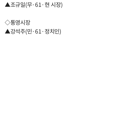
▲조규일(무·61·현 시장)
◇통영시장
▲강석주(민·61·정치인)