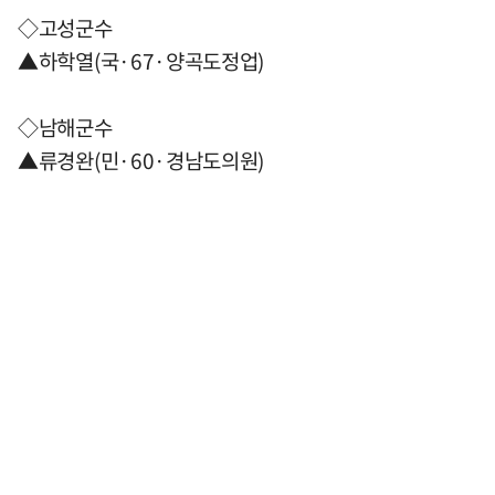
◇고성군수
▲하학열(국·67·양곡도정업)
◇남해군수
▲류경완(민·60·경남도의원)