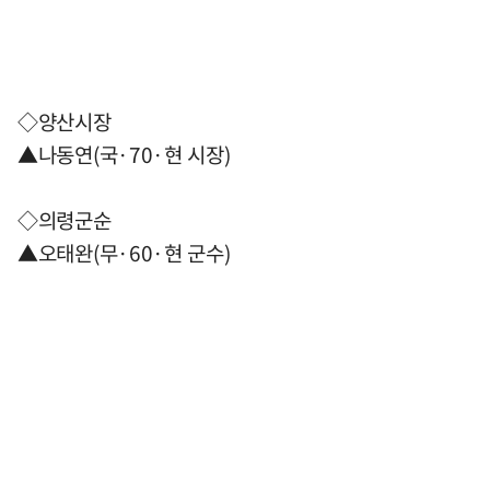
◇양산시장
▲나동연(국·70·현 시장)
◇의령군순
▲오태완(무·60·현 군수)