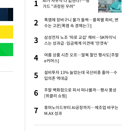
가
AI가 사무직 다 없앤다?…뱅
1
1
가드 "과장된 우려"
자친구와 열애 "결혼
폭염에 장바구니 물가 들썩…품목별 희비, 변
2
2
수는 고온[폭염 속 경제는①]
 10대가 40대 친
삼성전자 노조 '따로 교섭' 채비…SK하이닉
3
3
스는 성과급·임금체계 이견에 '안갯속'
싶어 이혼…애 못
여름 상품 시즌 오프…말복 할인 행사도[주말
4
4
e커머스]
회의서 공급 논
설비투자 13% 늘었는데 국산비중 줄어…수
5
5
달리지 말고 과감
입의존 역대급
고서 기아차 덕에
주말 백화점으로 피서 떠나볼까…행사 풍성
6
6
[위클리 쇼핑]
르기 방지법' 개편안
휴머노이드부터 AI공장까지…제조업 바꾸는
7
7
M.AX 성과