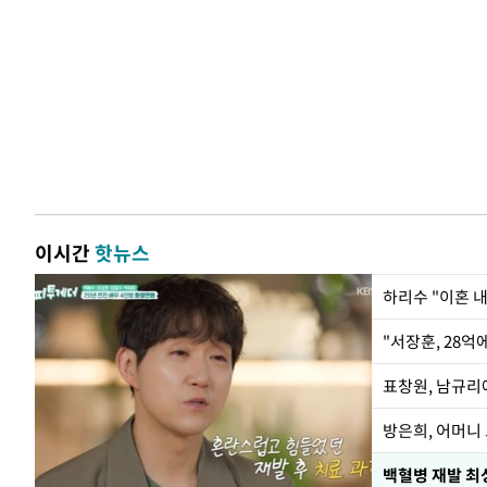
이시간
핫뉴스
하리수 "이혼 
"서장훈, 28억
방은희, 어머니 
백혈병 재발 최