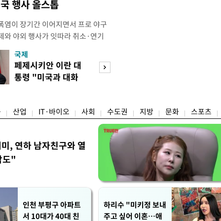
국 행사 올스톱
폭염이 장기간 이어지면서 프로 야구
제와 야외 행사가 잇따라 취소·연기
테니스장, 풋살장 등 야외 체육시설도
국제
경제
을 단축하는 등 폭염 대응에 나섰다.
페제시키안 이란 대
호가 낮춘 매물 
 단순히 불쾌한 더위를 넘어 신체가
통령 "미국과 대화
다…종부세 출구 
 이르렀다며 야외 활동 시 생명에 치
지속"
는 강남
융
산업
IT·바이오
사회
수도권
지방
문화
스포츠
세미, 연하 남자친구와 열
각도"
인천 부평구 아파트
하리수 "미키정 보내
서 10대가 40대 친
주고 싶어 이혼…애