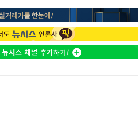
백혈병 재발 최성원 "치료
1
날 죽이는 것 같았다" 눈물
'서준맘' 박세미, 연하 남
2
생각도"
[단독]인천 부평구 아파트서
3
모 살해
하리수 "미키정 보내주고 
4
낳아 미안했다"
이 대통령, 6시간 부동산 
5
의…"기존 사고 방식에 매
히 실천"(종합)
英유명 여배우, 큰 교통사
6
살았다
이 대통령, 'ISA·주가누
7
질타하며 재검토 지시