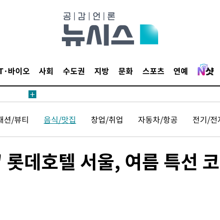
IT·바이오
사회
수도권
지방
문화
스포츠
연예
패션/뷰티
음식/맛집
창업/취업
자동차/항공
전기/전
 롯데호텔 서울, 여름 특선 