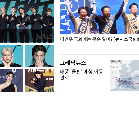
폭력 피해자에 위로·사과…"국가
이번주 국회에는 무슨 일이? [뉴시스국회토
"
그래픽뉴스
태풍 '돌핀' 예상 이동
경로