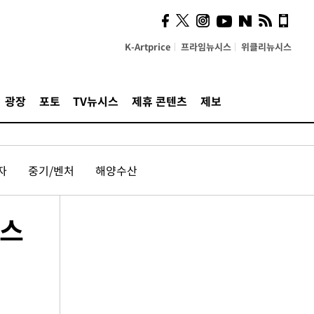
K-Artprice
프라임뉴시스
위클리뉴시스
광장
포토
TV뉴시스
제휴 콘텐츠
제보
자
중기/벤처
해양수산
코스