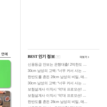
금융
나왔
단일종목 레버리지
찾
규제후 거래대금 7%
로 급감
연예