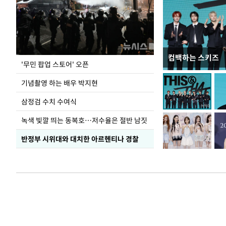
컴백하는 스키즈
이 대통령, 국가
'무민 팝업 스토어' 오픈
가 책임지고 치유
기념촬영 하는 배우 박지현
삼정검 수치 수여식
녹색 빛깔 띄는 동복호…저수율은 절반 남짓
반정부 시위대와 대치한 아르헨티나 경찰