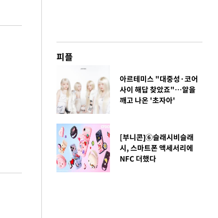
피플
아르테미스 "대중성·코어
사이 해답 찾았죠"…알을
깨고 나온 '초자아'
[부니콘]⑥슬래시비슬래
시, 스마트폰 액세서리에
NFC 더했다