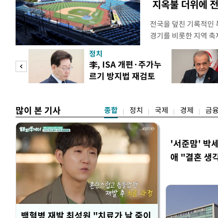
지옥불 더위에 전
전국을 덮친 기록적인 
경기를 비롯한 지역 축
되고 있다. 골프장과 
정치
문을 닫거나 운영 시간
 두
李, ISA 개편·주가누
전문가들은 최근 폭염이
르기 방지법 재검토
감당하기 어려운 수준에
 정도
지시
명적
많이 본 기사
종합
정치
국제
경제
금
'서준맘' 박
애 "결혼 생
백혈병 재발 최성원 "치료가 날 죽이