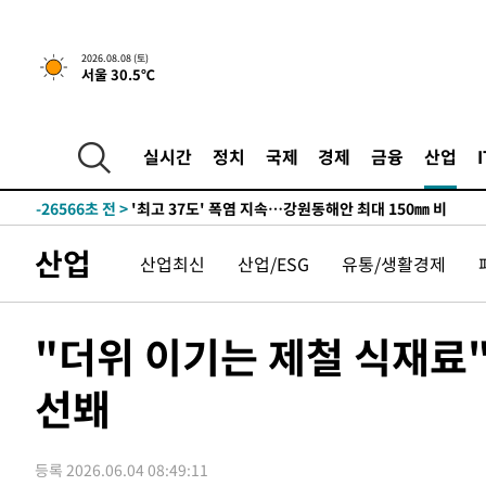
2026.08.08 (토)
서울 30.5℃
실시간
정치
국제
경제
금융
산업
-19692초 전 >
[속보]뉴욕증시 상승 마감…S&P 0.6% 나스닥 1.3%↑
-26566초 전 >
'최고 37도' 폭염 지속…강원동해안 최대 150㎜ 비
-19692초 전 >
[속보]뉴욕증시 상승 마감…S&P 0.6% 나스닥 1.3%↑
산업
산업최신
산업/ESG
유통/생활경제
-26566초 전 >
'최고 37도' 폭염 지속…강원동해안 최대 150㎜ 비
-19692초 전 >
[속보]뉴욕증시 상승 마감…S&P 0.6% 나스닥 1.3%↑
"더위 이기는 제철 식재료"
선봬
등록 2026.06.04 08:49:11