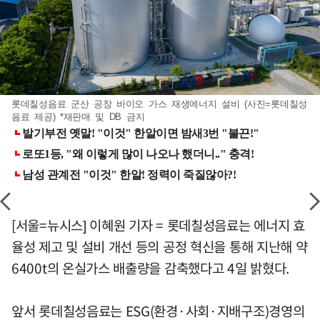
롯데칠성음료 군산 공장 바이오 가스 재생에너지 설비 (사진=롯데칠성
음료 제공) *재판매 및 DB 금지
[서울=뉴시스] 이혜원 기자 = 롯데칠성음료는 에너지 효
율성 제고 및 설비 개선 등의 공정 혁신을 통해 지난해 약
6400t의 온실가스 배출량을 감축했다고 4일 밝혔다.
앞서 롯데칠성음료는 ESG(환경·사회·지배구조)경영의