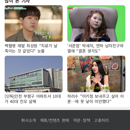
많이 본 기사
백혈병 재발 최성원 "치료가 날
'서준맘' 박세미, 연하 남자친구와
죽이는 것 같았다" 눈물
열애 "결혼 생각도"
[단독]인천 부평구 아파트서 10대
하리수 "미키정 보내주고 싶어 이
가 40대 친모 살해
혼…애 못 낳아 미안했다"
회사소개
제휴/컨텐츠 판매
약관·정책
고충처리