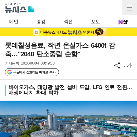
메인
랭킹
섹션
포토
롯데칠성음료, 작년 온실가스 6400t 감
축…"2040 탄소중립 순항"
기사등록
2026/06/04 08:49:50
가
가
구글에서 선호하는 매체로 추가
바이오가스, 태양광 발전 설비 도입, LFG 연료 전환…
재생에너지 확대 박차