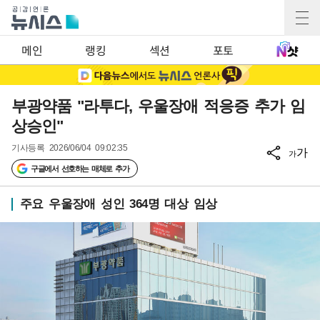
메인
랭킹
섹션
포토
부광약품 "라투다, 우울장애 적응증 추가 임
상승인"
기사등록
2026/06/04 09:02:35
가
가
구글에서 선호하는 매체로 추가
주요 우울장애 성인 364명 대상 임상