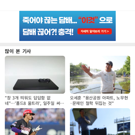
많이 본 기사
"창 3개 띄워도 답답함 없
오세훈 "용산공원 아파트, 노무현
네"…'폴드8 울트라', 일주일 써보
·문재인 철학 뒤집는 것"
니