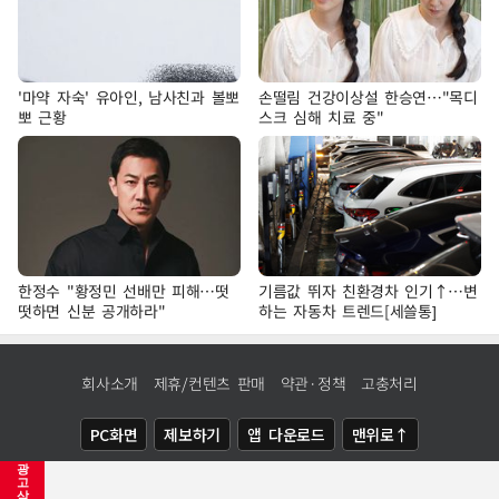
'마약 자숙' 유아인, 남사친과 볼뽀
손떨림 건강이상설 한승연…"목디
뽀 근황
스크 심해 치료 중"
한정수 "황정민 선배만 피해…떳
기름값 뛰자 친환경차 인기↑…변
떳하면 신분 공개하라"
하는 자동차 트렌드[세쓸통]
회사소개
제휴/컨텐츠 판매
약관·정책
고충처리
PC화면
제보하기
앱 다운로드
맨위로↑
광
COPYRIGHTⓒ
NEWSIS
ALL RIGHTS RESERVED.
고
삭