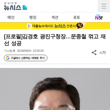
메인
랭킹
섹션
포토
[프로필]김경호 광진구청장…문종철 꺾고 재
선 성공
기사등록
2026/06/04 10:00:00
가
가
구글에서 선호하는 매체로 추가