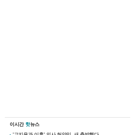
이시간
핫
뉴스
'고지용과 이혼' 의사 허양임, 새 출발했다