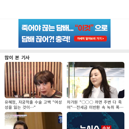
많이 본 기사
유혜정, 자궁적출 수술 고백 "여성
차가원 "○○○ 까면 주변 다 죽
성을 잃는 것이…"
어"…전세금 미반환 속 녹취 폭로
파장