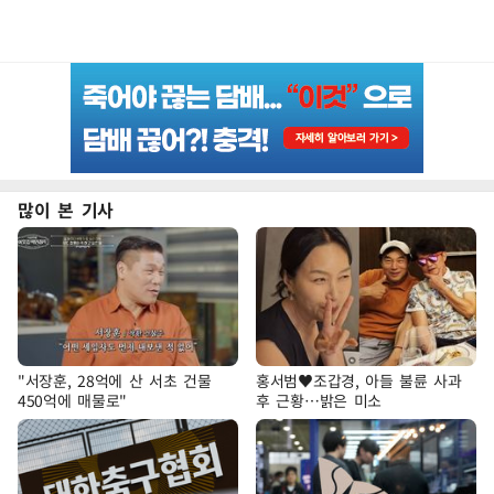
많이 본 기사
"서장훈, 28억에 산 서초 건물
홍서범♥조갑경, 아들 불륜 사과
450억에 매물로"
후 근황…밝은 미소