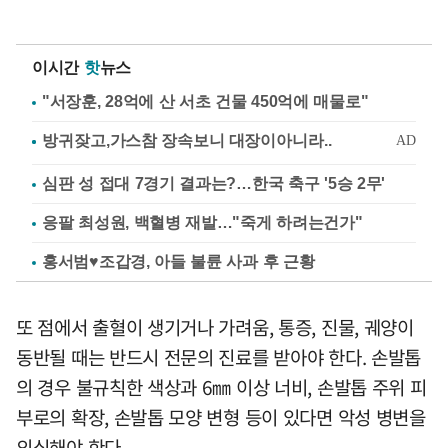
이시간
핫
뉴스
"서장훈, 28억에 산 서초 건물 450억에 매물로"
심판 성 접대 7경기 결과는?…한국 축구 '5승 2무'
응팔 최성원, 백혈병 재발…"죽게 하려는건가"
홍서범♥조갑경, 아들 불륜 사과 후 근황
또 점에서 출혈이 생기거나 가려움, 통증, 진물, 궤양이
동반될 때는 반드시 전문의 진료를 받아야 한다. 손발톱
의 경우 불규칙한 색상과 6㎜ 이상 너비, 손발톱 주위 피
부로의 확장, 손발톱 모양 변형 등이 있다면 악성 병변을
의심해야 한다.