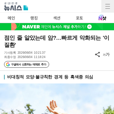
메인
랭킹
섹션
포토
점인 줄 알았는데 암?…빠르게 악화되는 '이
질환'
기사등록
2026/06/04 10:21:37
가
가
최종수정
2026/06/04 11:18:24
구글에서 선호하는 매체로 추가
비대칭적 모양·불규칙한 경계 등 흑색종 의심