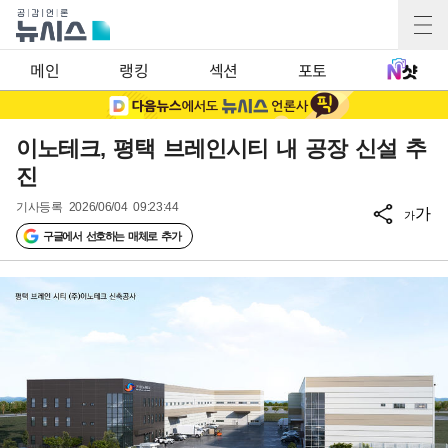
메인
랭킹
섹션
포토
이노테크, 평택 브레인시티 내 공장 신설 추
진
기사등록
2026/06/04 09:23:44
가
가
구글에서 선호하는 매체로 추가