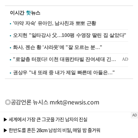
이시간
핫
뉴스
'마약 자숙' 유아인, 남사친과 뽀뽀 근황
오지헌 "일타강사 父…100평 수영장 딸린 집 살았다"
화사, 젠슨 황 '샤라웃'에 "잘 모르는 분…"
권상우 "내 또래 중 내가 제일 빠른데 아들은…"
◎공감언론 뉴시스
mrkt@newsis.com