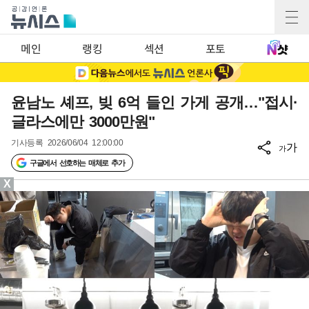
메인
랭킹
섹션
포토
윤남노 셰프, 빚 6억 들인 가게 공개…"접시·
글라스에만 3000만원"
기사등록
2026/06/04 12:00:00
가
가
구글에서 선호하는 매체로 추가
X