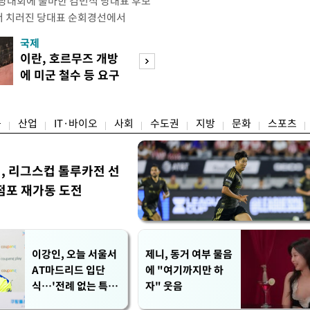
전당대회에 출마한 김민석 당대표 후보
서 치러진 당대표 순회경선에서
표)를 얻어 상대 경쟁주자인 정청래 후보
국제
경제
) 차로 제치고 1위를 차지했다. 전날 제주
이란, 호르무즈 개방
세제·토허제 엇
서도 김 후보가 앞섰다. 이에 따라 누
에 미군 철수 등 요구
자…실거주 유예 
에서도 김 후보(46.01%)가
장 검토
융
산업
IT·바이오
사회
수도권
지방
문화
스포츠
민, 리그스컵 톨루카전 선
점포 재가동 도전
이강인, 오늘 서울서
제니, 동거 여부 물음
AT마드리드 입단
에 "여기까지만 하
식…'전례 없는 특급
자" 웃음
대우'