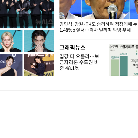
 드러난 홍제천…물고기 떼죽음
김민석, 강원·TK도 승리하며 정청래에 
1.48%p 앞서…격차 벌리며 박빙 우세
그래픽뉴스
집값 더 오를라…보
금자리론 수도권 비
중 48.1%