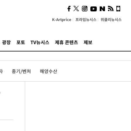
K-Artprice
프라임뉴시스
위클리뉴시스
광장
포토
TV뉴시스
제휴 콘텐츠
제보
자
중기/벤처
해양수산
"