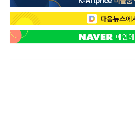
46.35%
-20360초 전 >
[속보]與 당대표 경선, 강원 권리당원 투표 김민석 승리…5
득표
-18278초 전 >
"일본축구협회, 대한축구협회 성 접대 의혹 심판 조사"
-10920초 전 >
[속보]장은수, KLPGA 제주삼다수 역전 우승…데뷔 10년
정상
-6285초 전 >
"얼마나 더웠으면"…안동 물길공원서 헤엄친 구렁이 '소동
-6212초 전 >
손흥민, 68분 뛰고 2경기 침묵…LAFC, 톨루카에 1-0 승리
-5484초 전 >
'2경기 연속 침묵' 손흥민, 톨루카전 68분만 뛰고 슈팅 0개
-4236초 전 >
이강인, 오늘 서울서 AT마드리드 입단식…'전례 없는 특급
2시간 전 >
'여긴 20도, 저긴 50도'…열화상 카메라로 본 폭염 저감시설 
2시간 전 >
콜롬비아 신임 우파 대통령 취임 하루만에 차량폭탄 폭발 사건
4시간 전 >
튀르키예 외무장관, "메카 3국 방위협정은 이란이 목표 아냐 "