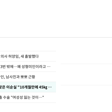
 의사 허양임, 새 출발했다
장영란 "쌍커풀 3번 밖에…왜 성형미인이라고 하냐"
아인, 남사친과 뽀뽀 근황
다이어트 주사 맞은 이순실 "10개월만에 45㎏ 감량"
출 수술 "여성성 잃는 것이…"