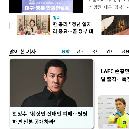
더불어민주당 8·17 
가 강원·대구·경북에
48.54%(1만8977
정치
를 1622표(4.14%p
만 피
한 총리 "청년 일자
·인천 권리당원 투표에
리 중요…곧 정부 대
적 합산(가중치 미반영)
공개
책"
많이 본 기사
종합
정치
국제
경제
금
LAFC 손흥
발 출격…득
한정수 "황정민 선배만 피해…떳떳
하면 신분 공개하라"