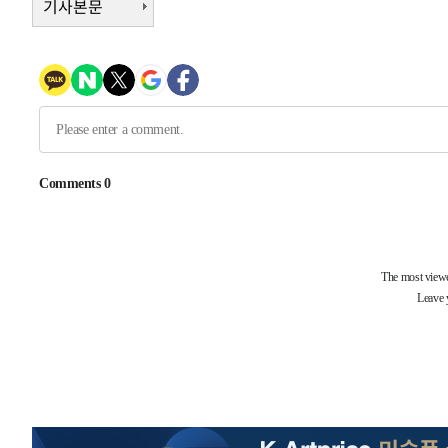
기사본문
-6212초 전 >
손흥민, 68분 뛰고 2경기 침묵…LAFC, 톨루카에 1-0 승리
-5484초 전 >
'2경기 연속 침묵' 손흥민, 톨루카전 68분만 뛰고 슈팅 0개
-4236초 전 >
이강인, 오늘 서울서 AT마드리드 입단식…'전례 없는 특급
2시간 전 >
'여긴 20도, 저긴 50도'…열화상 카메라로 본 폭염 저감시설 
2시간 전 >
콜롬비아 신임 우파 대통령 취임 하루만에 차량폭탄 폭발 사건
4시간 전 >
튀르키예 외무장관, "메카 3국 방위협정은 이란이 목표 아냐 "
-32048초 전 >
[속보]'AT마드리드 7번' 이강인, 맨시티 상대로 비공식 
-30112초 전 >
네타냐후, 트럼프의 가자 평화 2차 15개조 평화안 '거부'
-26708초 전 >
이강인 ATM 입단식에 '상암벌 들썩'…"세계적인 선수 
-25704초 전 >
태풍 돌핀, 중 저장성 타이저우시 해안에 상륙 (1보)
-23050초 전 >
AT마드리드 데뷔 앞둔 이강인, 맨시티전 선발 대신 '벤치 
-21680초 전 >
[속보]與 강원·TK 당원투표 합산 김민석 48.54%로 
44.40%
-21014초 전 >
與 강원·TK 당원투표 합산 김민석 46.01%로 승리…정
44.53%
-20854초 전 >
[속보]與전대 권리당원투표…강원·경북 김민석, 대구 정
-20661초 전 >
[속보]與 당대표 경선, 경북 권리당원 투표 김민석 47.3
45.71%
-20563초 전 >
[속보]與 당대표 경선, 대구 권리당원 투표 정청래 47.8