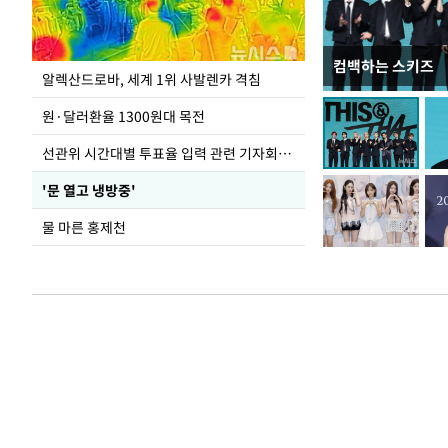
컴백하는 스키즈
극한 폭염에 바닥
알렉산드로바, 세계 1위 사발렌카 격침
도
원·달러환율 1300원대 목전
선관위 시간대별 투표율 입력 관련 기자회견하는 주진우 의원
'문 열고 냉방중'
물 마른 홍제천