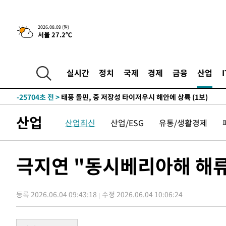
4시간 전 >
튀르키예 외무장관, "메카 3국 방위협정은 이란이 목표 아냐 "
2026.08.09 (일)
서울 27.2℃
-32048초 전 >
[속보]'AT마드리드 7번' 이강인, 맨시티 상대로 비공식 
-30112초 전 >
네타냐후, 트럼프의 가자 평화 2차 15개조 평화안 '거부'
-26708초 전 >
이강인 ATM 입단식에 '상암벌 들썩'…"세계적인 선수 
실시간
정치
국제
경제
금융
산업
-25704초 전 >
태풍 돌핀, 중 저장성 타이저우시 해안에 상륙 (1보)
-23050초 전 >
AT마드리드 데뷔 앞둔 이강인, 맨시티전 선발 대신 '벤치 
-21680초 전 >
[속보]與 강원·TK 당원투표 합산 김민석 48.54%로 
산업
산업최신
산업/ESG
유통/생활경제
44.40%
-21014초 전 >
與 강원·TK 당원투표 합산 김민석 46.01%로 승리…정
44.53%
-20854초 전 >
[속보]與전대 권리당원투표…강원·경북 김민석, 대구 정
-20661초 전 >
[속보]與 당대표 경선, 경북 권리당원 투표 김민석 47.3
극지연 "동시베리아해 해류
45.71%
-20563초 전 >
[속보]與 당대표 경선, 대구 권리당원 투표 정청래 47.8
46.35%
-20360초 전 >
[속보]與 당대표 경선, 강원 권리당원 투표 김민석 승리…5
득표
등록 2026.06.04 09:43:18
수정 2026.06.04 10:06:24
-18278초 전 >
"일본축구협회, 대한축구협회 성 접대 의혹 심판 조사"
-10920초 전 >
[속보]장은수, KLPGA 제주삼다수 역전 우승…데뷔 10년
정상
-6285초 전 >
"얼마나 더웠으면"…안동 물길공원서 헤엄친 구렁이 '소동