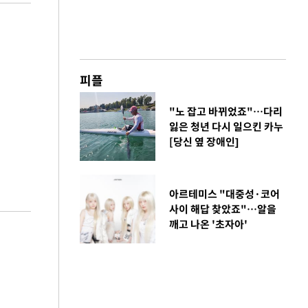
피플
"노 잡고 바뀌었죠"…다리
잃은 청년 다시 일으킨 카누
[당신 옆 장애인]
아르테미스 "대중성·코어
사이 해답 찾았죠"…알을
깨고 나온 '초자아'