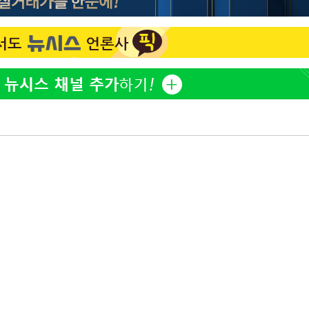
한정수 "황정민 선배만 피
1
해…떳떳하면 신분 공개하
0.30%
LAFC 손흥민, 리그스컵 
2
 차에 첫
격…득점포 재가동 도전
'
이강인, 오늘 서울서 AT
3
(종합)
식…'전례 없는 특급대우'
제니, 동거 여부 물음에 
4
대우'
웃음
'온도차'
'여긴 20도, 저긴 50도
5
폭염 저감시설 '온도차'
 밝혀
사우디 남서부 아람코 자
6
손흥민, 68분 뛰고 2경기 
7
카에 1-0 승리(종합)