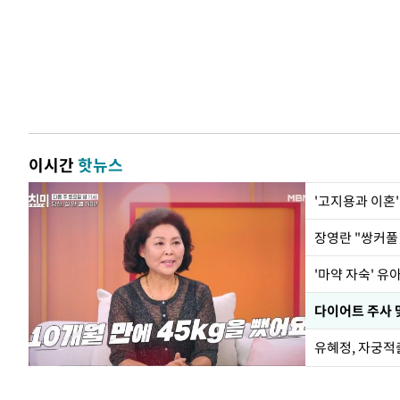
이시간
핫뉴스
'고지용과 이혼'
'마약 자숙' 유
유혜정, 자궁적