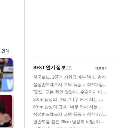
금융
박
변동성 커진 코스
연
피…거래대금 올해
최저
연예