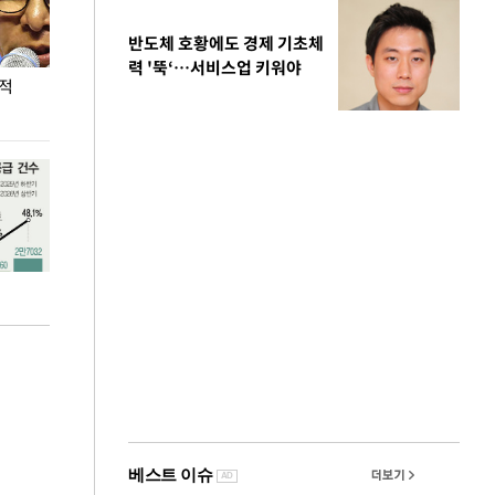
반도체 호황에도 경제 기초체
력 '뚝‘…서비스업 키워야
누적
용산·강남·서초 유휴부지까지…세제 이은 '영끌'
폭염 속 주말 풍
공급대책 윤곽