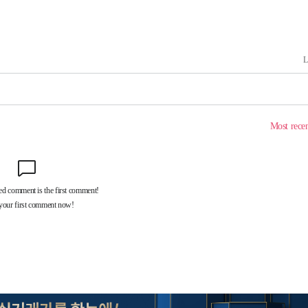
(종합)
대우'
'온도차'
 밝혀
데뷔전
되길"
시작'
승리…정청래
청래
청래 승리
7%·정청래
2%·김민석