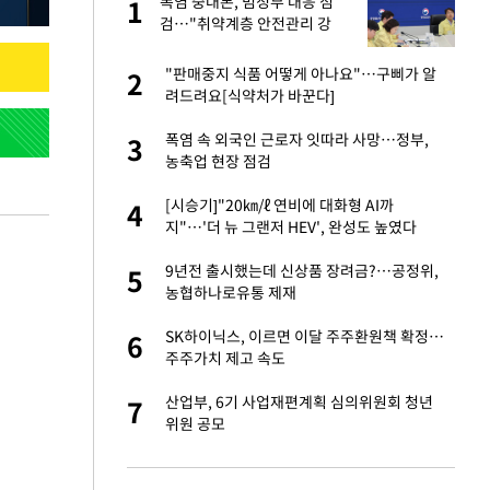
폭염 중대본, 범정부 대응 점
1
1
라"
검…"취약계층 안전관리 강
화"
톨루카전 선발 출
"판매중지 식품 어떻게 아나요"…구삐가 알
2
2
려드려요[식약처가 바꾼다]
마드리드 입단
폭염 속 외국인 근로자 잇따라 사망…정부,
3
3
농축업 현장 점검
"여기까지만 하자"
[시승기]"20㎞/ℓ 연비에 대화형 AI까
4
4
지"…'더 뉴 그랜저 HEV', 완성도 높였다
'…열화상 카메라로 본
9년전 출시했는데 신상품 장려금?…공정위,
5
5
농협하나로유통 제재
잔 정유시설서 화재
SK하이닉스, 이르면 이달 주주환원책 확정…
6
6
주주가치 제고 속도
침묵…LAFC, 톨루
산업부, 6기 사업재편계획 심의위원회 청년
7
7
위원 공모