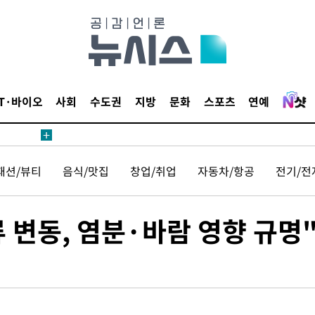
 밝혀
데뷔전
되길"
IT·바이오
사회
수도권
지방
문화
스포츠
연예
시작'
승리…정청래
패션/뷰티
음식/맛집
창업/취업
자동차/항공
전기/전
청래
청래 승리
7%·정청래
 변동, 염분·바람 영향 규명
2%·김민석
0.30%
 차에 첫
'