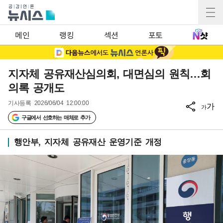
메인
랭킹
섹션
포토
지자체 공유재산심의회, 대면심의 원칙…회
의록 공개도
기사등록
2026/06/04 12:00:00
가
가
구글에서 선호하는 매체로 추가
행안부, 지자체 공유재산 운영기준 개정