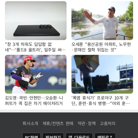
"창 3개 띄워도 답답함 없
오세훈 "용산공원 아파트, 노무현
네"…'폴드8 울트라', 일주일 써보
·문재인 철학 뒤집는 것"
니
김도영·곽빈·안현민…오승환·니
'폭염 휴식기' 프로야구 10개 구
퍼트가 콕 집은 차기 메이저리거
단, 훈련·휴식 병행…"야외 훈련
해도 안전 최우선"
회사소개
제휴/컨텐츠 판매
약관·정책
고충처리
PC화면
제보하기
앱 다운로드
맨위로↑