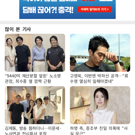
많이 본 기사
''9440억 재산분할 앞둔' 노소영
고영욱, 이번엔 박하선 공격…"류
관장, 최수종 옆 깜짝 근황
수영 열심히 일해야겠네"
김제동, 방송 뜸하더니…이문세·
하영 측, 증조부 친일 의혹에 "사
노사연과 전시회서 포착
실 무근"