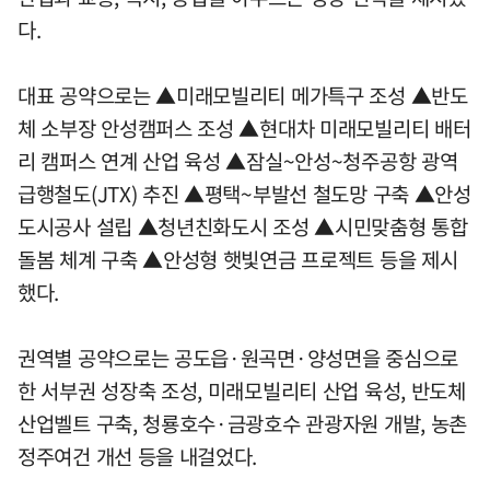
다.
대표 공약으로는 ▲미래모빌리티 메가특구 조성 ▲반도
체 소부장 안성캠퍼스 조성 ▲현대차 미래모빌리티 배터
리 캠퍼스 연계 산업 육성 ▲잠실~안성~청주공항 광역
급행철도(JTX) 추진 ▲평택~부발선 철도망 구축 ▲안성
도시공사 설립 ▲청년친화도시 조성 ▲시민맞춤형 통합
돌봄 체계 구축 ▲안성형 햇빛연금 프로젝트 등을 제시
했다.
권역별 공약으로는 공도읍·원곡면·양성면을 중심으로
한 서부권 성장축 조성, 미래모빌리티 산업 육성, 반도체
산업벨트 구축, 청룡호수·금광호수 관광자원 개발, 농촌
정주여건 개선 등을 내걸었다.