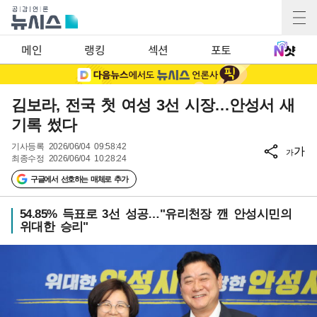
메인
랭킹
섹션
포토
김보라, 전국 첫 여성 3선 시장…안성서 새
기록 썼다
기사등록
2026/06/04 09:58:42
가
가
최종수정
2026/06/04 10:28:24
구글에서 선호하는 매체로 추가
54.85% 득표로 3선 성공…"유리천장 깬 안성시민의
위대한 승리"