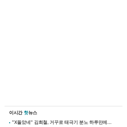
이시간
핫
뉴스
"X돌았네" 김희철, 거꾸로 태극기 분노 하루만에…