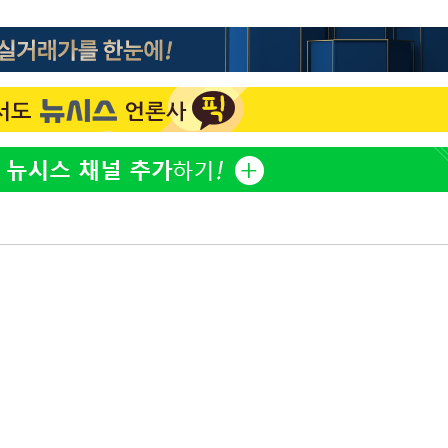
표창원, 남규리에 15년 만
1
사과…"제가 틀렸습니다"
"창 3개 띄워도 답답함 없
2
라', 일주일 써보니
오세훈 "용산공원 아파트,
3
학 뒤집는 것"
[속보]뉴욕증시 상승 마감…
4
닥 1.3%↑
김도영·곽빈·안현민…오
5
집은 차기 메이저리거
'폭염 휴식기' 프로야구 1
6
식 병행…"야외 훈련 해도
휴머노이드부터 AI공장
7
M.AX 성과