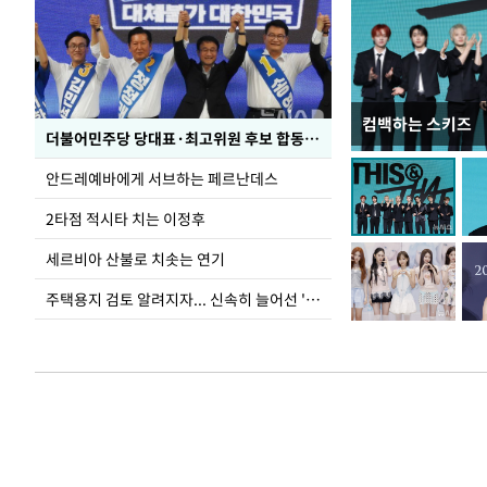
컴백하는 스키즈
사진으로 보는 
더불어민주당 당대표·최고위원 후보 합동연설회
안드레예바에게 서브하는 페르난데스
2타점 적시타 치는 이정후
세르비아 산불로 치솟는 연기
주택용지 검토 알려지자... 신속히 늘어선 '근조화환'