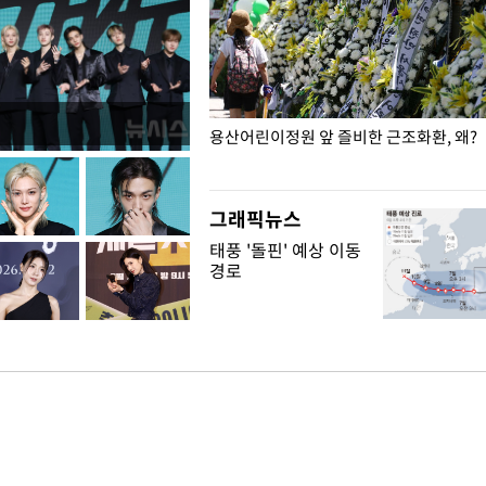
일주일
용산어린이정원 앞 즐비한 근조화환, 왜?
그래픽뉴스
태풍 '돌핀' 예상 이동
경로