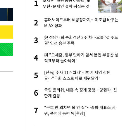
에
오세훈 "용산공원 아파트, 노
1
1
무현·문재인 철학 뒤집는 것"
네"…'폴드8 울트
휴머노이드부터 AI공장까지…제조업 바꾸는
2
2
M.AX 성과
 노무현·문재인 철
與 전당대회 순회경선 2주 차…오늘 '첫 수도
3
3
권' 인천 승부 주목
S&P 0.6% 나스
與 "오세훈, 정부 탓하기 앞서 본인 부동산 성
4
4
적표부터 돌아봐야"
승환·니퍼트가 콕
[단독]'수사 11개월째' 김병기 제명 청원
5
5
글…"국회 스스로 바로 세워달라"
0개 구단, 훈련·휴
국힘 윤리위, 내홍 속 징계 강행…당권파·친
6
6
 안전 최우선"
한계 갈등
까지…제조업 바꾸는
"구호 안 외치면 물 안 줘"…송파 개표소 시
7
7
위, 폭염에 동력 뚝[현장]