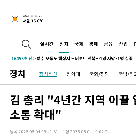
2시간 전 >
[속보]뉴욕증시 상승 마감…S&P 0.6% 나스닥 1.3%↑
-31783초 전 >
온열질환 사망자 3명 늘어…누적 환자 3000명 돌파
2026.08.08 (토)
서울 35.6℃
-25728초 전 >
강릉에 시간당 81.4㎜ 물폭탄…도로 잠기고 담벼락 붕괴
-21835초 전 >
백운산서 80년근 천종산삼 9뿌리 발견…감정가 1.3억원
-19545초 전 >
선재도서 해루질 나섰다 실종 60대, 닷새 만에 숨진 채 발
실시간
정치
국제
경제
금융
산업
-17079초 전 >
남자 농구, 나고야 아시안게임서 '홈팀' 일본과 한일전
-16455초 전 >
여수 오동도 해상서 모터보트 전복…1명 사망·1명 실종
-12682초 전 >
극한폭염 한풀 꺾이지만…'낮 최고 35도' 무더위, 열대야
정치
정치최신
청와대
국회/정당
국방/외
주 날씨]
-9700초 전 >
축구협회 "압수수색·성접대 논란 사과…쇄신의 기회로 삼
-8217초 전 >
[속보]'압수수색·성접대 논란' 축구협회 "실망과 걱정 안
송"
52분 전 >
'최고 37도' 폭염 지속…강원동해안 최대 150㎜ 비
김 총리 "4년간 지역 이끌
2시간 전 >
[속보]뉴욕증시 상승 마감…S&P 0.6% 나스닥 1.3%↑
소통 확대"
-31783초 전 >
온열질환 사망자 3명 늘어…누적 환자 3000명 돌파
-25728초 전 >
강릉에 시간당 81.4㎜ 물폭탄…도로 잠기고 담벼락 붕괴
-21835초 전 >
백운산서 80년근 천종산삼 9뿌리 발견…감정가 1.3억원
등록 2026.06.04 09:41:31
수정 2026.06.04 10:02:24
-19545초 전 >
선재도서 해루질 나섰다 실종 60대, 닷새 만에 숨진 채 발