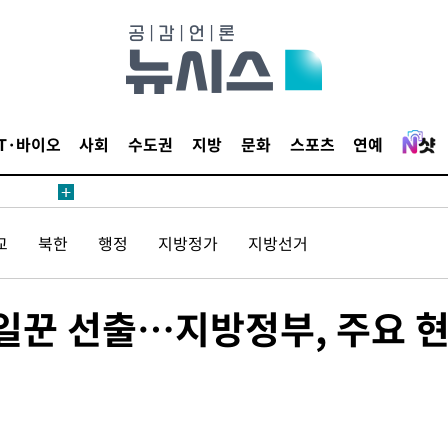
견
IT·바이오
사회
수도권
지방
문화
스포츠
연예
 계속[다음
교
북한
행정
지방정가
지방선거
겠다"
겨드려 죄
 일꾼 선출…지방정부, 주요 
견