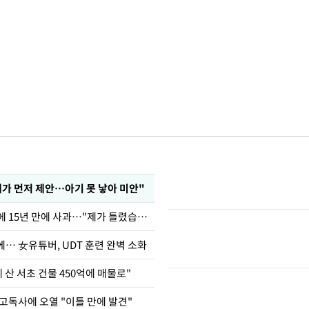
내가 먼저 제안…아기 못 낳아 미안"
표창원, 남규리에 15년 만에 사과…"제가 틀렸습니다"
… 女유튜버, UDT 훈련 완벽 소화
에 산 서초 건물 450억에 매물로"
고독사에 오열 "이틀 만에 발견"