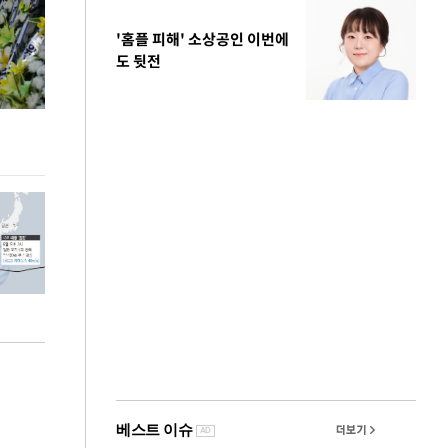
'홈플 피해' 소상공인 이번에
도 뒷전
이번주 국회에는 무슨 일이? [뉴시스국회토pic]
청와대 일주일