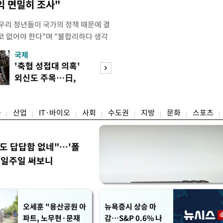
익 면밀히 조사"
"우리 청년들이 국가의 정책 때문에 결
코 없어야 한다"며 "불합리하다 생각
 편하게 말씀해주시면 좋겠다"고 했
국제
경제
오후 X(옛 트위터)에 '청년들의 목소리
'축협 성접대 의혹'
7월 세계 식량가
2개' 자료를 공유하며 이같이 적었다.
외신도 주목…日,
0.6%↑…곡물·
인해 겪을 수 있는 제도
2002 소환
탕 강세 전환
융
산업
IT·바이오
사회
수도권
지방
문화
스포츠
워도 답답함 없네"…'폴
, 일주일 써보니
오세훈 "용산공원 아
뉴욕증시 상승 마
파트, 노무현·문재
감…S&P 0.6% 나