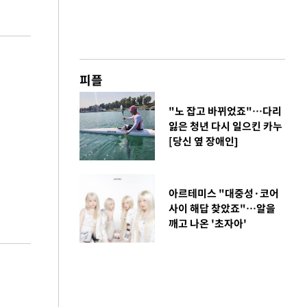
피플
"노 잡고 바뀌었죠"…다리
잃은 청년 다시 일으킨 카누
[당신 옆 장애인]
아르테미스 "대중성·코어
사이 해답 찾았죠"…알을
깨고 나온 '초자아'