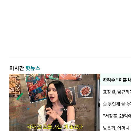
이시간
핫뉴스
하리수 "이혼 
손 묶인채 물속에
"서장훈, 28억
방은희, 어머니 