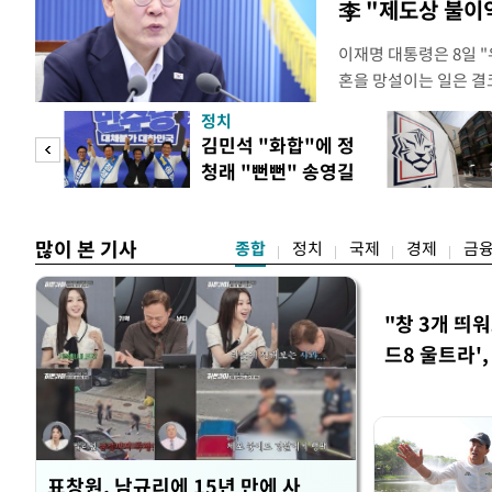
李 "제도상 불이
이재명 대통령은 8일 
혼을 망설이는 일은 결
하는 제도가 있을 경우
정치
다. 이 대통령은 이날 
 사업
김민석 "화합"에 정
로 찾은 결혼 페널티 2
청래 "뻔뻔" 송영길
이 대통령은 "결혼으로 
은 연임 직격
많이 본 기사
종합
정치
국제
경제
금
"창 3개 띄
드8 울트라'
표창원, 남규리에 15년 만에 사