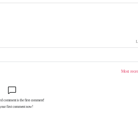
 계속[다음
겠다"
겨드려 죄