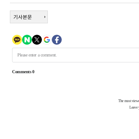
-17079초 전 >
남자 농구, 나고야 아시안게임서 '홈팀' 일본과 한일전
-16455초 전 >
기사본문
여수 오동도 해상서 모터보트 전복…1명 사망·1명 실종
-12682초 전 >
극한폭염 한풀 꺾이지만…'낮 최고 35도' 무더위, 열대야
주 날씨]
-9700초 전 >
축구협회 "압수수색·성접대 논란 사과…쇄신의 기회로 삼
-8217초 전 >
[속보]'압수수색·성접대 논란' 축구협회 "실망과 걱정 안
송"
52분 전 >
'최고 37도' 폭염 지속…강원동해안 최대 150㎜ 비
2시간 전 >
[속보]뉴욕증시 상승 마감…S&P 0.6% 나스닥 1.3%↑