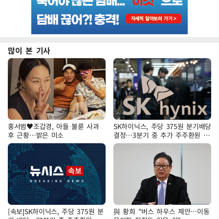
많이 본 기사
홍서범♥조갑경, 아들 불륜 사과
SK하이닉스, 주당 375원 분기배당
후 근황…밝은 미소
결정…3분기 중 추가 주주환원 발
표
[속보]SK하이닉스, 주당 375원 분
與 황희 "버스 하우스 제안…이동