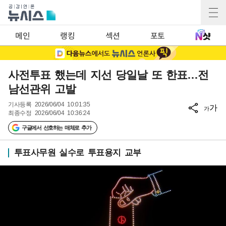
메인
랭킹
섹션
포토
사전투표 했는데 지선 당일날 또 한표…전
남선관위 고발
기사등록
2026/06/04 10:01:35
가
가
최종수정
2026/06/04 10:36:24
구글에서 선호하는 매체로 추가
투표사무원 실수로 투표용지 교부