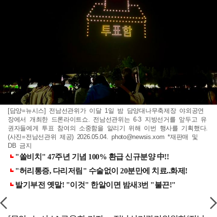
[담양=뉴시스] 전남선관위가 이달 1일 밤 담양대나무축제장 야외공연
장에서 개최한 드론라이트쇼. 전남선관위는 6·3 지방선거를 앞두고 유
권자들에게 투표 참여의 소중함을 알리기 위해 이번 행사를 기획했다.
(사진=전남선관위 제공) 2026.05.04.
photo@newsis.xom
*재판매 및
DB 금지