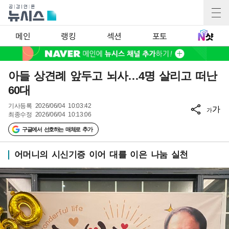
메인
랭킹
섹션
포토
아들 상견례 앞두고 뇌사…4명 살리고 떠난
60대
기사등록
2026/06/04 10:03:42
가
가
최종수정
2026/06/04 10:13:06
구글에서 선호하는 매체로 추가
어머니의 시신기증 이어 대를 이은 나눔 실천