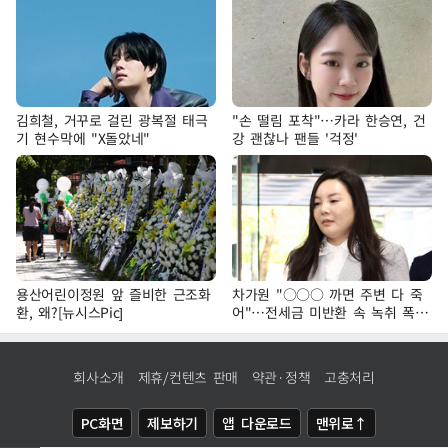
김희철, 거꾸로 걸린 광복절 태극
"손 떨림 포착"…카라 한승연, 건
기 현수막에 "X돌았네"
강 괜찮나 팬들 '걱정'
용산어린이정원 앞 즐비한 근조화
차가원 "○○○ 까면 주변 다 죽
환, 왜?[뉴시스Pic]
어"…전세금 미반환 속 녹취 폭로
파장
회사소개
제휴/컨텐츠 판매
약관·정책
고충처리
PC화면
제보하기
앱 다운로드
맨위로↑