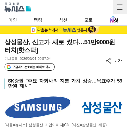
메인
랭킹
섹션
포토
삼성물산, 신고가 새로 썼다…51만9000원
터치[핫스탁]
기사등록
2026/06/04 09:57:04
가
가
구글에서 선호하는 매체로 추가
SK증권 "주요 자회사의 지분 가치 상승…목표주가 59
만원 제시"
[서울=뉴시스] 삼성물산 기업이미지(CI). (사진=삼성물산 제공)