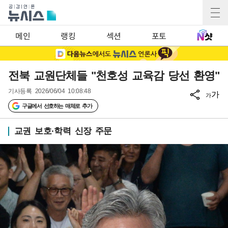
메인
랭킹
섹션
포토
전북 교원단체들 "천호성 교육감 당선 환영"
기사등록
2026/06/04 10:08:48
가
가
구글에서 선호하는 매체로 추가
교권 보호·학력 신장 주문