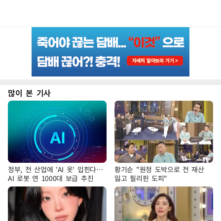
많이 본 기사
정부, 전 산업에 'AI 옷' 입힌다…
황기순 "원정 도박으로 전 재산
AI 로봇 연 1000대 보급 추진
잃고 필리핀 도피"