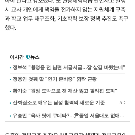
아야 한다고 강조했다. 또 현장체험학습 안전사고 발생
시 교사 개인에게 책임을 전가하지 않는 지원체계 구축
과 학교 업무 재구조화, 기초학력 보장 정책 추진도 촉구
했다.
이시간
핫
뉴스
정보석 "황정음 전 남편 서글서글…잘 살길 바랐는데"
정웅인 첫째 딸 "연기 준비중" 깜짝 근황
황기순 "원정 도박으로 전 재산 잃고 필리핀 도피"
유승민 "육사 탓에 쿠데타?…尹졸업 서울대도 없애나"