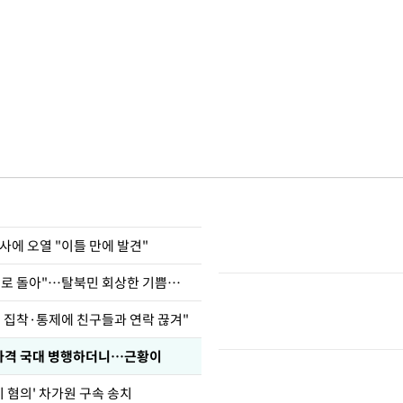
사에 오열 "이틀 만에 발견"
"바지 벗고 앞뒤로 돌아"…탈북민 회상한 기쁨조 검사
인 집착·통제에 친구들과 연락 끊겨"
사격 국대 병행하더니…근황이
기 혐의' 차가원 구속 송치