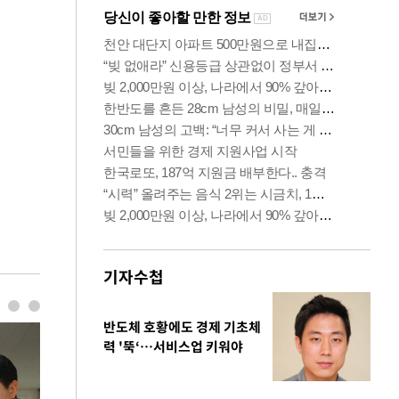
기자수첩
반도체 호황에도 경제 기초체
력 '뚝‘…서비스업 키워야