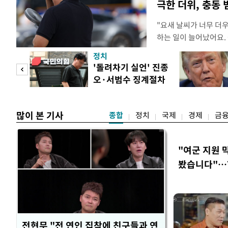
극한 더위, 충동
"요새 날씨가 너무 더
하는 일이 늘어났어요.
거나, 누가 길을 막고 
정치
(40대 직장인 A씨) 
첫 입
'돌려차기 실언' 진종
에도 쉽게 짜증을 내거
오·서범수 징계절차
있다. 높은 기온과 습
역 송
개시
많이 본 기사
종합
정치
국제
경제
금
"여군 지원 
봤습니다"…7
벽 소화'
전현무 "전 연인 집착에 친구들과 연