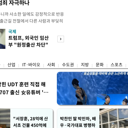
 범죄 자극하나
우니까 사소한 일에도 감정적으로 반응
 출근길 전철에서 다른 사람과 부딪히
서 있으면 짜증이 확 올라오더라고요."
국제
경제
유례없는 폭염이 이어지면서 사소한 자극
트럼프, 외국인 임산
구윤철 "실거주 3
나 감정적으로 반응하는 사람이 늘고
부 "원정출산 차단"
억 이하 보유·양
도가 불쾌감과 공격성을 높이는 데다
명령
모두 ↓"
융
산업
IT·바이오
사회
수도권
지방
문화
스포츠
막힌 UDT 훈련 직접 해
07 출신 女유튜버 '완
"서장훈, 28억에 산
박찬민 딸 박민하, 배
서초 건물 450억에
우·국가대표 병행하