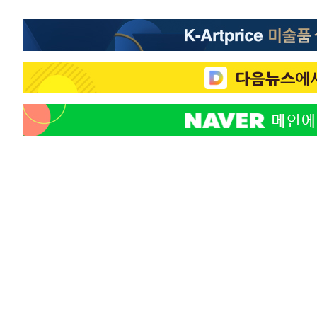
압수수색
-13890초 전 >
[속보]원·달러 환율, 오전 9시 1423.8원
-13686초 전 >
[속보]삼성전자·SK하이닉스 동반 강보합…1%대 상승 
-13672초 전 >
[속보]코스닥, 5.95포인트(0.74%) 상승한 807.62개장
-13640초 전 >
[속보]코스피, 6300선 재탈환…1.09% 오른 6365.07 
-10805초 전 >
시리아 다마스쿠스 교외에서 미니버스 폭발.. 14명 부상, 
태
-10103초 전 >
입추에도 극한더위…서울 낮 39도 '폭염중대경보'
-5067초 전 >
이란, 호르무즈서 "적국 목표물들"과 대치로 남부 케슘섬
례 큰 폭발음
-3782초 전 >
[속보]美, 폴리실리콘 수입 규제…파생제품 15% 관세, 12
효
-1933초 전 >
[속보]트럼프, 美 원정출산 금지 행정명령 서명
6분 전 >
[속보] 뉴욕증시, 일제 하락 마감…나스닥 0.06%↓