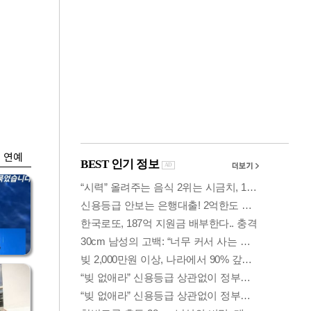
금융
0
"집값 더 뛰기 전 사
도세
자"…보금자리론 수
요 폭증
연예