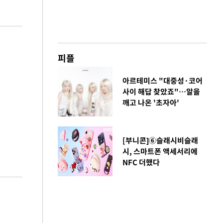
피플
아르테미스 "대중성·코어
사이 해답 찾았죠"…알을
깨고 나온 '초자아'
[부니콘]⑥슬래시비슬래
시, 스마트폰 액세서리에
NFC 더했다