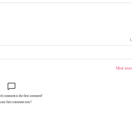
3명은 중
에서 두차
0일 후 발
 교수…이
 절차 개시
액
 사망
 CDC
 압수수색
위 등 9곳