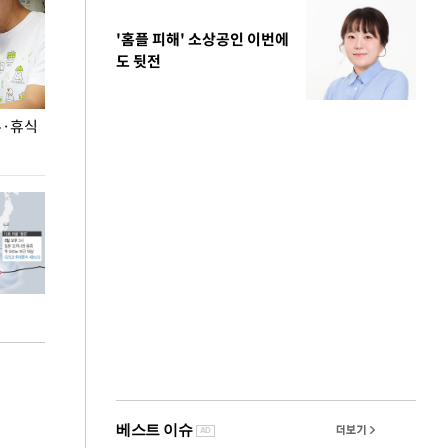
'홈플 피해' 소상공인 이번에
도 뒷전
무·휴식
지석천 뒤덮은 개구리밥
정동영, 北 '조선
숙 후에 하겠다는