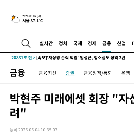
6분 전 >
[속보] 뉴욕증시, 일제 하락 마감…나스닥 0.06%↓
2026.08.07 (금)
서울 37.1℃
-31988초 전 >
[속보]규제합리화위원회 부위원장에 김태유 서울대 공대
병태 후임
-28346초 전 >
[속보]국힘 윤리위, '돌려차기 발언' 진종오·서범수 징계
-23671초 전 >
[속보] 7월 중국 수출 23.9%↑ 수입 27.5%↑…무역총
실시간
정치
국제
경제
금융
산업
25.3%↑
-20831초 전 >
[속보]'채상병 순직 책임' 임성근, 항소심도 징역 3년
-20697초 전 >
[속보]종합특검, '관저이전 봐주기 감사' 유병호 구속기소
-17297초 전 >
민주 콩고 에볼라환자 4천명 돌파, 4053명 발생 1850명
금융
금융최신
증권
금융정책/통화
은행
-16547초 전 >
[속보]'300억원대 사기 혐의' 차가원 대표 구속 송치
-15741초 전 >
"미 전국적 살모네라 식중독 원인은 멕시코산 할라피뇨"--
-14254초 전 >
[속보]경찰·노동부, HL만도 평택사업장 끼임 사망 관련
박현주 미래에셋 회장 "자
-14135초 전 >
[속보]합수본, '투표율 허위 입력' 중앙·서울·경기도 선관
압수수색
려"
-13890초 전 >
[속보]원·달러 환율, 오전 9시 1423.8원
-13686초 전 >
[속보]삼성전자·SK하이닉스 동반 강보합…1%대 상승 
-13672초 전 >
[속보]코스닥, 5.95포인트(0.74%) 상승한 807.62개장
등록 2026.06.04 10:35:07
-13640초 전 >
[속보]코스피, 6300선 재탈환…1.09% 오른 6365.07 