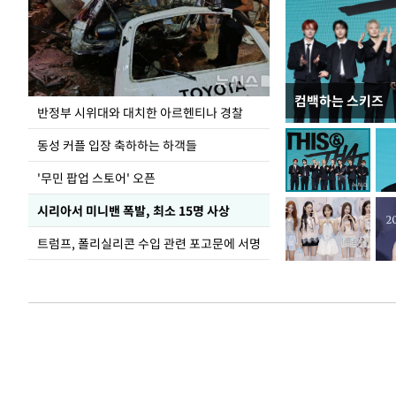
컴백하는 스키즈
이 대통령, 軍 
반정부 시위대와 대치한 아르헨티나 경찰
여
동성 커플 입장 축하하는 하객들
'무민 팝업 스토어' 오픈
시리아서 미니밴 폭발, 최소 15명 사상
트럼프, 폴리실리콘 수입 관련 포고문에 서명