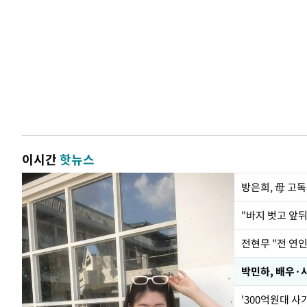
이시간
핫뉴스
방은희, 母 고독
전현무 "전 연
박민하, 배우·
'300억원대 사