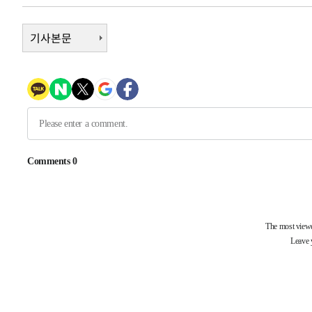
-10805초 전 >
시리아 다마스쿠스 교외에서 미니버스 폭발.. 14명 부상, 
태
-10103초 전 >
기사본문
입추에도 극한더위…서울 낮 39도 '폭염중대경보'
-5067초 전 >
이란, 호르무즈서 "적국 목표물들"과 대치로 남부 케슘섬
례 큰 폭발음
-3782초 전 >
[속보]美, 폴리실리콘 수입 규제…파생제품 15% 관세, 12
효
-1933초 전 >
[속보]트럼프, 美 원정출산 금지 행정명령 서명
6분 전 >
[속보] 뉴욕증시, 일제 하락 마감…나스닥 0.06%↓
-31988초 전 >
[속보]규제합리화위원회 부위원장에 김태유 서울대 공대
병태 후임
-28346초 전 >
[속보]국힘 윤리위, '돌려차기 발언' 진종오·서범수 징계
-23671초 전 >
[속보] 7월 중국 수출 23.9%↑ 수입 27.5%↑…무역총
25.3%↑
-20831초 전 >
[속보]'채상병 순직 책임' 임성근, 항소심도 징역 3년
-20697초 전 >
[속보]종합특검, '관저이전 봐주기 감사' 유병호 구속기소
-17297초 전 >
민주 콩고 에볼라환자 4천명 돌파, 4053명 발생 1850명
-16547초 전 >
[속보]'300억원대 사기 혐의' 차가원 대표 구속 송치
-15741초 전 >
"미 전국적 살모네라 식중독 원인은 멕시코산 할라피뇨"--
-14254초 전 >
[속보]경찰·노동부, HL만도 평택사업장 끼임 사망 관련
-14135초 전 >
[속보]합수본, '투표율 허위 입력' 중앙·서울·경기도 선관