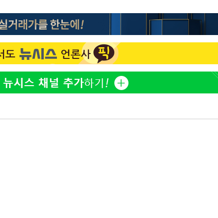
전현무 "전 연인 집착에 친
1
들과 연락 끊어"
출발
"여군 지원 막힌 UDT 훈
2
다"…707 출신 女유튜버 
개장
"서장훈, 28억에 산 서초 
3
3명은 중
로"
박찬민 딸 박민하, 배우
4
에서 두차
니…여유로운 근황 공개
0일 후 발
"신약 찾자"…정부 과제로
5
바이오
"한강수영장, 문신 노출 이
6
"출입 막는 건 명백한 차별
한화큐셀·OCI, 美 수입
7
격제 도입에…"공정 경쟁
영"