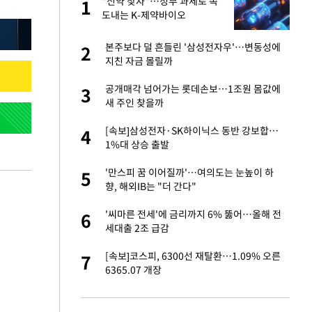
구
"신약 찾자"…정부 과제로 속
1
1
도내는 K-제약바이오
련 직접 해봤습니
본주보다 덜 흔들린 '삼성전자우'…변동성에
2
2
'완벽 소화'
지친 자금 몰릴까
건물 450억에 매물
공개매각 넘어가는 롯데손보…1조원 몸값에
3
3
새 주인 찾을까
·국가대표 병행하더
[속보]삼성전자·SK하이닉스 동반 강보합…
4
4
1%대 상승 출발
 속도내는 K-제약
'만스피 꿈 이어질까'…여의도는 눈높이 하
5
5
향, 해외IB는 "더 간다"
용객 제한을" vs
'씨마른 전세'에 금리까지 6% 뚫어…올해 전
6
6
"
세대출 2조 급감
 폴리실리콘 최저가
[속보]코스피, 6300선 재탈환…1.09% 오른
7
7
·수익성 개선 환
6365.07 개장