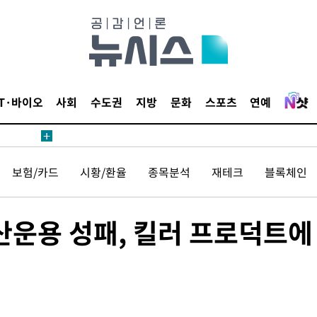
 교수…이
 절차 개시
액
IT·바이오
사회
수도권
지방
문화
스포츠
연예
 사망
보험/카드
시황/환율
종목분석
재테크
블록체인
 CDC
 압수수색
산운용 성패, 킬러 프로덕트에
위 등 9곳
출발
개장