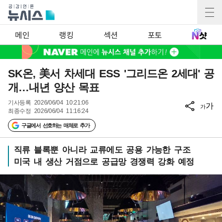
메인
랭킹
섹션
포토
SK온, 美서 차세대 ESS '그리드온 2세대' 공
개…내년 양산 목표
기사등록
2026/06/04 10:21:06
가
가
최종수정
2026/06/04 11:16:24
구글에서 선호하는 매체로 추가
직류 블록뿐 아니라 교류에도 공용 가능한 구조
미국 내 생산 거점으로 공급망 경쟁력 강화 예정