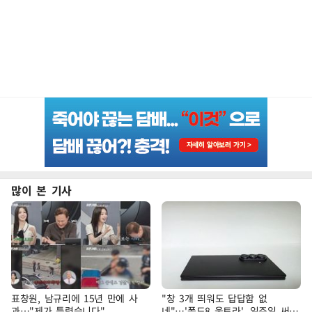
많이 본 기사
표창원, 남규리에 15년 만에 사
"창 3개 띄워도 답답함 없
과…"제가 틀렸습니다"
네"…'폴드8 울트라', 일주일 써보