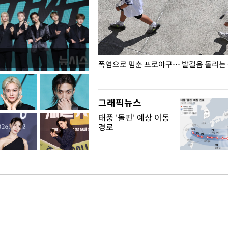
전남광주… 열화상 카메라에 담긴
폭염으로 멈춘 프로야구… 발걸음 돌리는
그래픽뉴스
태풍 '돌핀' 예상 이동
경로