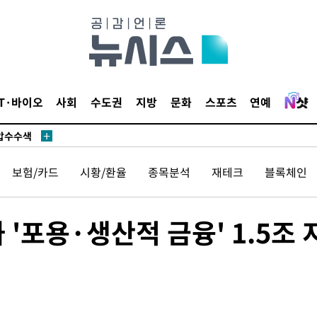
 사망
 CDC
IT·바이오
사회
수도권
지방
문화
스포츠
연예
 압수수색
위 등 9곳
보험/카드
시황/환율
종목분석
재테크
블록체인
출발
개장
'포용·생산적 금융' 1.5조 
3명은 중
에서 두차
20일 후