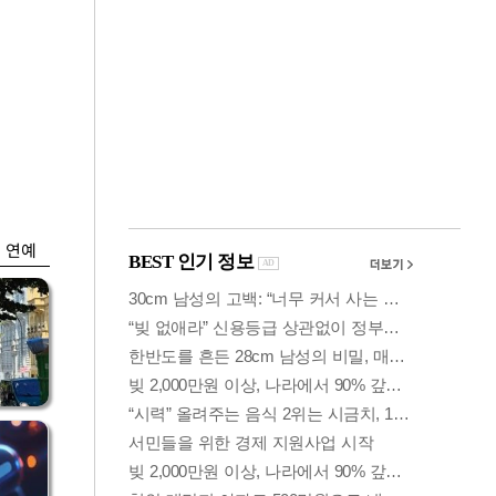
금융
…
"집값 더 뛰기 전에
는
사자"…보금자리론
수요 폭증
연예