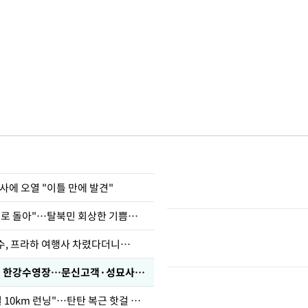
사에 오열 "이틀 만에 발견"
"바지 벗고 앞뒤로 돌아"…탈북민 회상한 기쁨조 검사
수, 프라하 여행사 차렸다더니…
'가성비 워터밤' 한강수영장…문신고객·성묘사음원 민원
46세 바다 "매일 10km 런닝"…탄탄 복근 핫걸 몸매로