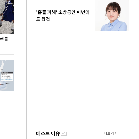
'홈플 피해' 소상공인 이번에
도 뒷전
 팬들
이 대통령, '청년 대책 속도 높여야…폭염 문제도
입추 코앞인데 전
총력 대응'