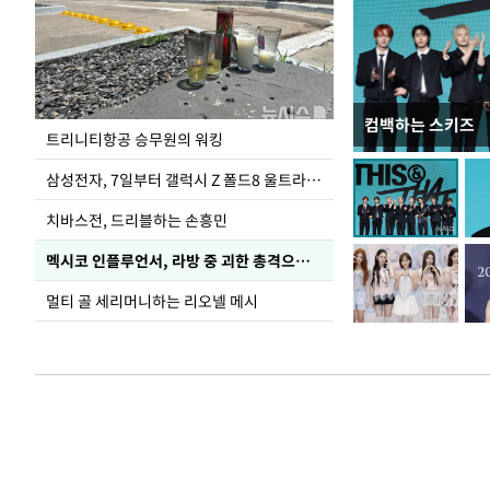
컴백하는 스키즈
입추 하루 앞둔 
트리니티항공 승무원의 워킹
폭염
삼성전자, 7일부터 갤럭시 Z 폴드8 울트라·폴드8·플립8 출시
치바스전, 드리블하는 손흥민
멕시코 인플루언서, 라방 중 괴한 총격으로 사망
멀티 골 세리머니하는 리오넬 메시