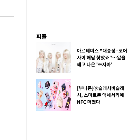
피플
아르테미스 "대중성·코어
사이 해답 찾았죠"…알을
깨고 나온 '초자아'
[부니콘]⑥슬래시비슬래
시, 스마트폰 액세서리에
NFC 더했다