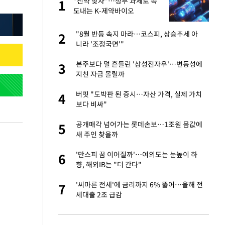
"이
"신약 찾자"…정부 과제로 속
1
1
도내는 K-제약바이오
신 근황 "가볼 만하
"8월 반등 속지 마라…코스피, 상승추세 아
2
2
니라 '조정국면'"
 했다"…탈북민 김
본주보다 덜 흔들린 '삼성전자우'…변동성에
3
3
 회상
지친 자금 몰릴까
 속도내는 K-제약
버핏 "도박판 된 증시…자산 가격, 실제 가치
4
4
보다 비싸"
련 직접 해봤습니
공개매각 넘어가는 롯데손보…1조원 몸값에
5
5
'완벽 소화'
새 주인 찾을까
 폴리실리콘 최저가
'만스피 꿈 이어질까'…여의도는 눈높이 하
6
6
·수익성 개선 환
향, 해외IB는 "더 간다"
 같이 보내자 해"
'씨마른 전세'에 금리까지 6% 뚫어…올해 전
7
7
세대출 2조 급감