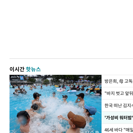
이시간
핫뉴스
방은희, 母 고독
한국 떠난 김지