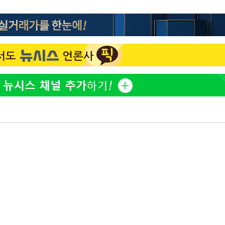
방은희, 母 고독사에 오열 
1
틀 만에 발견"
김지수, '여행사 대표' 변
2
니…"
"바지 벗고 앞뒤로 돌아야
3
서아, 기쁨조 검사 수치심
"신약 찾자"…정부 과제로
4
바이오
"여군 지원 막힌 UDT 훈
5
다"…707 출신 女유튜버 
한화큐셀·OCI, 美 수입
6
격제 도입에…"공정 경쟁
영"
서인영 "환희가 크리스마스
7
폭로