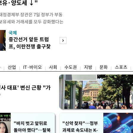
 보유·양도세 ↓"
재정경제부 장관은 7일 정부가 부동
 보유세와 거래세를 모두 강화했다는
주) 30억원 이하 주택은 보유세도 줄
국제
경제
양도세도 줄어든다"고 설명했다. 구 부
중간선거 앞둔 트럼
먹거리 물가 안정
 라디오 '김종배의 시선집중'과의 인
프, 이란전쟁 출구찾
세…폭염·곡물값
 이하 주택이) 99% 정도 된다.
기 속도
불안 여전
융
산업
IT·바이오
사회
수도권
지방
문화
스포츠
사 대표' 변신 근황 "가
"
"바지 벗고 앞뒤로
"신약 찾자"…정부
돌아야 했다"…탈북
과제로 속도내는 K-