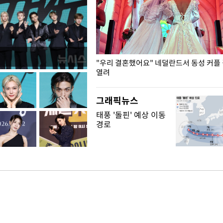
국엔 찜통 더위
"우리 결혼했어요" 네덜란드서 동성 커플
열려
그래픽뉴스
태풍 '돌핀' 예상 이동
경로