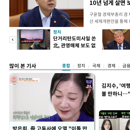
10년 넘게 살면
구윤철 경제부총리 겸 
산 세제개편안을 통해
지적에 대해 "사는(실거
정치
어들고 나중에 팔 때 
"사적
단거리탄도미사일 쏜
총리는 이날 오전 MBC
北, 관영매체 보도 없
터뷰에서 "이게(30억원
 차
어
많이 본 기사
종합
정치
국제
경제
금
김지수, '여행
볼 만하니…
방은희, 母 고독사에 오열 "이틀 만