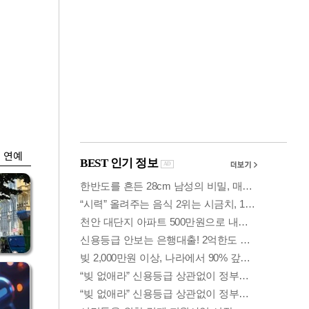
금융
"집값 더 뛰기 전에
은
사자"…보금자리론
수요 폭증
연예