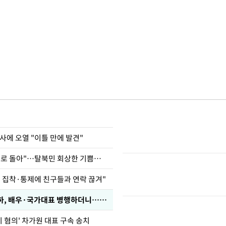
사에 오열 "이틀 만에 발견"
"바지 벗고 앞뒤로 돌아"…탈북민 회상한 기쁨조 검사
인 집착·통제에 친구들과 연락 끊겨"
박찬민 딸 박민하, 배우·국가대표 병행하더니…근황이
기 혐의' 차가원 대표 구속 송치