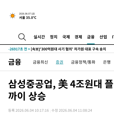
2026.08.07 (금)
서울 35.0℃
-10003초 전 >
[속보] 뉴욕증시, 일제 하락 마감…나스닥 0.06%↓
-31201초 전 >
[속보]'채상병 순직 책임' 임성근, 항소심도 징역 3년
-31067초 전 >
[속보]종합특검, '관저이전 봐주기 감사' 유병호 구속기소
실시간
정치
국제
경제
금융
산업
-27667초 전 >
민주 콩고 에볼라환자 4천명 돌파, 4053명 발생 1850명
-26917초 전 >
[속보]'300억원대 사기 혐의' 차가원 대표 구속 송치
-26111초 전 >
"미 전국적 살모네라 식중독 원인은 멕시코산 할라피뇨"--
금융
금융최신
증권
금융정책/통화
은행
-24624초 전 >
[속보]경찰·노동부, HL만도 평택사업장 끼임 사망 관련
-24505초 전 >
[속보]합수본, '투표율 허위 입력' 중앙·서울·경기도 선관
압수수색
-24260초 전 >
[속보]원·달러 환율, 오전 9시 1423.8원
삼성중공업, 美 4조원대 
-24056초 전 >
[속보]삼성전자·SK하이닉스 동반 강보합…1%대 상승 
까이 상승
-24042초 전 >
[속보]코스닥, 5.95포인트(0.74%) 상승한 807.62개장
-24010초 전 >
[속보]코스피, 6300선 재탈환…1.09% 오른 6365.07 
-21175초 전 >
시리아 다마스쿠스 교외에서 미니버스 폭발.. 14명 부상, 
등록 2026.06.04 10:17:16
수정 2026.06.04 11:08:24
태
-20473초 전 >
입추에도 극한더위…서울 낮 39도 '폭염중대경보'