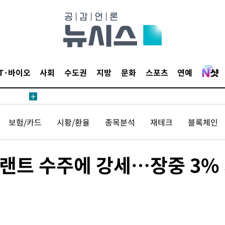
IT·바이오
사회
수도권
지방
문화
스포츠
연예
 사망
 CDC
보험/카드
시황/환율
종목분석
재테크
블록체인
 압수수색
위 등 9곳
플랜트 수주에 강세…장중 3%
출발
개장
3명은 중