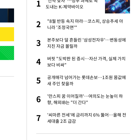
"이
"신약 찾자"…정부 과제로 속
1
1
도내는 K-제약바이오
신 근황 "가볼 만하
"8월 반등 속지 마라…코스피, 상승추세 아
2
2
니라 '조정국면'"
 했다"…탈북민 김
본주보다 덜 흔들린 '삼성전자우'…변동성에
3
3
 회상
지친 자금 몰릴까
 속도내는 K-제약
버핏 "도박판 된 증시…자산 가격, 실제 가치
4
4
보다 비싸"
련 직접 해봤습니
공개매각 넘어가는 롯데손보…1조원 몸값에
5
5
'완벽 소화'
새 주인 찾을까
 폴리실리콘 최저가
'만스피 꿈 이어질까'…여의도는 눈높이 하
6
6
·수익성 개선 환
향, 해외IB는 "더 간다"
 같이 보내자 해"
'씨마른 전세'에 금리까지 6% 뚫어…올해 전
7
7
세대출 2조 급감