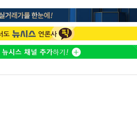
방은희, 母 고독사에 오열 
1
틀 만에 발견"
에서 두차
김지수, '여행사 대표' 변
2
20일 후
니…"
"바지 벗고 앞뒤로 돌아야
3
서아, 기쁨조 검사 수치심
"신약 찾자"…정부 과제로
4
바이오
"여군 지원 막힌 UDT 훈
5
다"…707 출신 女유튜버 
한화큐셀·OCI, 美 수입
6
격제 도입에…"공정 경쟁
영"
서인영 "환희가 크리스마스
7
폭로