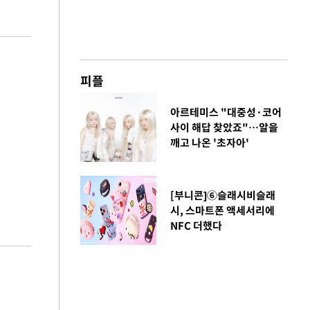
피플
아르테미스 "대중성·코어
사이 해답 찾았죠"…알을
깨고 나온 '초자아'
[부니콘]⑥슬래시비슬래
시, 스마트폰 액세서리에
NFC 더했다