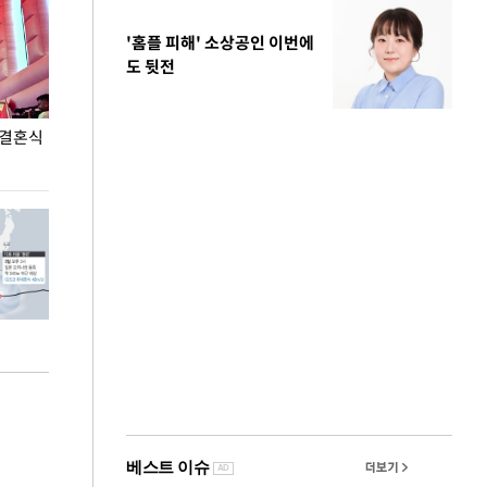
'홈플 피해' 소상공인 이번에
도 뒷전
 결혼식
폭염으로 멈춘 프로야구… 발걸음 돌리는 팬들
이 대통령, '청
총력 대응'