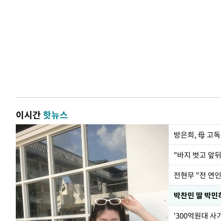
이시간
핫뉴스
방은희, 母 고독
전현무 "전 연
'300억원대 사