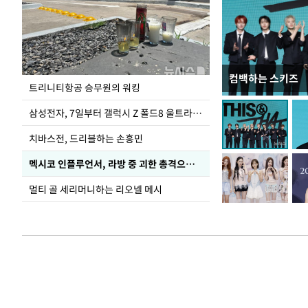
컴백하는 스키즈
입추 코앞인데 전
트리니티항공 승무원의 워킹
삼성전자, 7일부터 갤럭시 Z 폴드8 울트라·폴드8·플립8 출시
치바스전, 드리블하는 손흥민
멕시코 인플루언서, 라방 중 괴한 총격으로 사망
멀티 골 세리머니하는 리오넬 메시