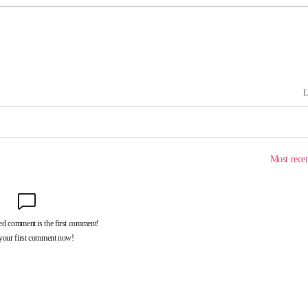
에서 두차
20일 후
 사망
 CDC
 압수수색
위 등 9곳
출발
개장
3명은 중