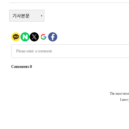
-15437초 전 >
이란, 호르무즈서 "적국 목표물들"과 대치로 남부 케슘섬
례 큰 폭발음
-14152초 전 >
기사본문
[속보]美, 폴리실리콘 수입 규제…파생제품 15% 관세, 1
발효
-12303초 전 >
[속보]트럼프, 美 원정출산 금지 행정명령 서명
-10003초 전 >
[속보] 뉴욕증시, 일제 하락 마감…나스닥 0.06%↓
-31201초 전 >
[속보]'채상병 순직 책임' 임성근, 항소심도 징역 3년
-31067초 전 >
[속보]종합특검, '관저이전 봐주기 감사' 유병호 구속기소
-27667초 전 >
민주 콩고 에볼라환자 4천명 돌파, 4053명 발생 1850명
-26917초 전 >
[속보]'300억원대 사기 혐의' 차가원 대표 구속 송치
-26111초 전 >
"미 전국적 살모네라 식중독 원인은 멕시코산 할라피뇨"--
-24624초 전 >
[속보]경찰·노동부, HL만도 평택사업장 끼임 사망 관련
-24505초 전 >
[속보]합수본, '투표율 허위 입력' 중앙·서울·경기도 선관
압수수색
-24260초 전 >
[속보]원·달러 환율, 오전 9시 1423.8원
-24056초 전 >
[속보]삼성전자·SK하이닉스 동반 강보합…1%대 상승 
-24042초 전 >
[속보]코스닥, 5.95포인트(0.74%) 상승한 807.62개장
-24010초 전 >
[속보]코스피, 6300선 재탈환…1.09% 오른 6365.07 
-21175초 전 >
시리아 다마스쿠스 교외에서 미니버스 폭발.. 14명 부상, 