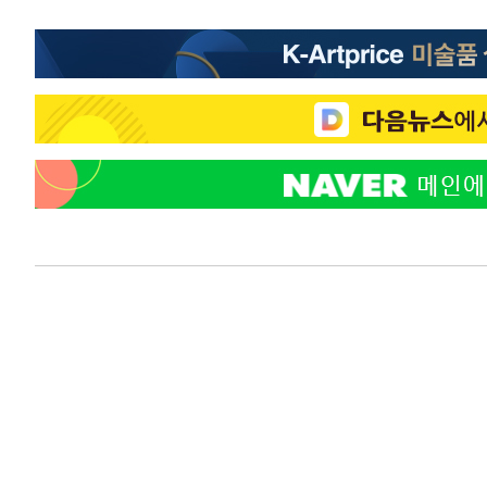
태
-20473초 전 >
입추에도 극한더위…서울 낮 39도 '폭염중대경보'
-15437초 전 >
이란, 호르무즈서 "적국 목표물들"과 대치로 남부 케슘섬
례 큰 폭발음
-14152초 전 >
[속보]美, 폴리실리콘 수입 규제…파생제품 15% 관세, 1
발효
-12303초 전 >
[속보]트럼프, 美 원정출산 금지 행정명령 서명
-10003초 전 >
[속보] 뉴욕증시, 일제 하락 마감…나스닥 0.06%↓