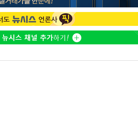
정웅인 첫째 딸, 연기자 지
1
망…또 배우 꿈꾸는 스타 2
황정민 사생활 논란, '77
2
계 주목
브라이언 "전 소속사 나갈 
3
만원도 안 돼"
국내 거주 일본인 인플루언
4
중 사망
'첫 주연' 정준원 "심판
5
돼"
검찰, '술타기 의혹' 배우
6
주운전' 혐의는 제외
고기남자, 故 배인규 애도
7