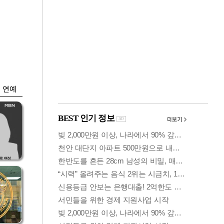
금융
언급
"外人, 돌아왔구
'우
나"…코스피 추세 전
환 신호일까
연예