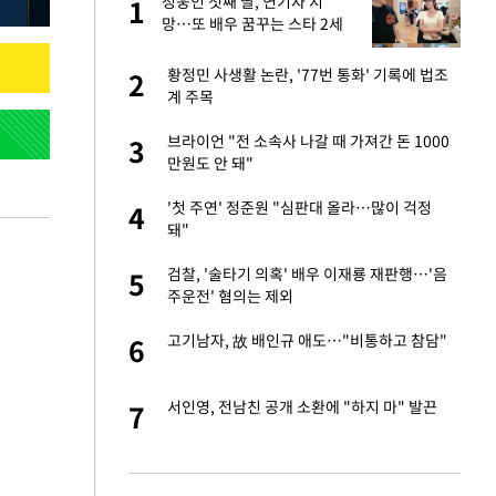
정웅인 첫째 딸, 연기자 지
1
1
세
망…또 배우 꿈꾸는 스타 2세
번 통화' 기록에 법조
황정민 사생활 논란, '77번 통화' 기록에 법조
2
2
계 주목
때 가져간 돈 1000
브라이언 "전 소속사 나갈 때 가져간 돈 1000
3
3
만원도 안 돼"
서, 라이브방송 도
'첫 주연' 정준원 "심판대 올라…많이 걱정
4
4
돼"
대 올라…많이 걱정
검찰, '술타기 의혹' 배우 이재룡 재판행…'음
5
5
주운전' 혐의는 제외
 이재룡 재판행…'음
고기남자, 故 배인규 애도…"비통하고 참담"
6
6
…"비통하고 참담"
서인영, 전남친 공개 소환에 "하지 마" 발끈
7
7