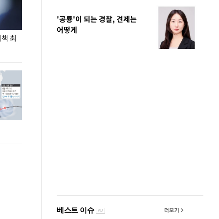
'공룡'이 되는 경찰, 견제는
어떻게
비책 최
송영길·정청래·김민석, 전당대회 앞두고 두 번째
'오늘도 폭염' 
TV 토론