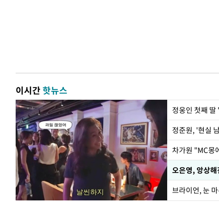
이시간
핫뉴스
정웅인 첫째 딸 
정준원, '현실 
오은영, 앙상해