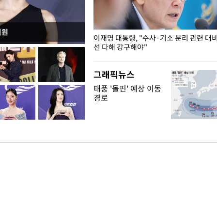
지원
녘
이재명 대통령, "수사·기소 분리 관련 대
선 다해 강구해야"
그래픽뉴스
태풍 '돌핀' 예상 이동
경로