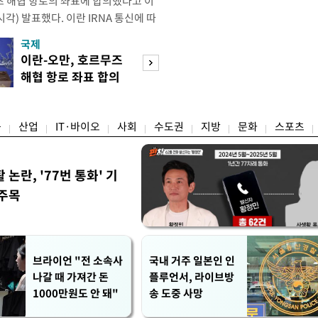
 해협 항로의 좌표에 합의했다고 이
각) 발표했다. 이란 IRNA 통신에 따
바가이 대변인은 호르무즈 해협과 관
국제
경제
 항로의 지리적 좌표는 합의되었으
이란-오만, 호르무즈
엔화 이어 원화 
방해하지 않는다면 주요 고려 사항과 합
해협 항로 좌표 합의
한 美…환율 안정 
공동 성명도 최종 검토 및 작성 단계
군' 되나
융
산업
IT·바이오
사회
수도권
지방
문화
스포츠
논란, '77번 통화' 기
 주목
브라이언 "전 소속사
국내 거주 일본인 인
나갈 때 가져간 돈
플루언서, 라이브방
1000만원도 안 돼"
송 도중 사망