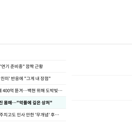
"연기 준비중" 깜짝 근황
남친미' 반응에 "그게 내 장점"
차가원 "MC몽에 400억 뜯겨…백현 위해 도박빚 갚아줘"
진 몸매…"악플에 깊은 상처"
브라이언, 눈 마주치고도 인사 안한 '무개념' 후배 폭로