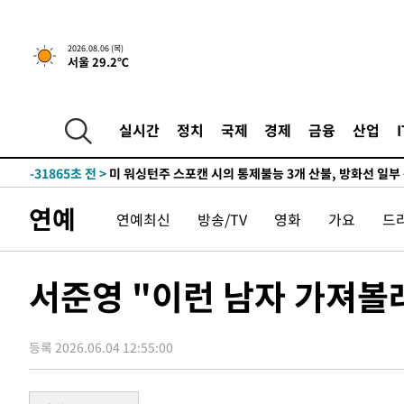
2026.08.06 (목)
서울 29.2℃
실시간
정치
국제
경제
금융
산업
-6944초 전 >
[속보] "이란-오만, 호르무즈 해협 통행 항로 합의" 이란 
인
-31865초 전 >
미 워싱턴주 스포캔 시의 통제불능 3개 산불, 방화선 일부
-24038초 전 >
[속보] 호르무즈 해협 이란-오만 협상 기대속 뉴욕증시 혼
연예
연예최신
방송/TV
영화
가요
드
우 0.49%↑
-22393초 전 >
[속보] 이란 대통령 "지금 최고지도자와 소통하기가 매우
취임 3년 인터뷰
-6944초 전 >
[속보] "이란-오만, 호르무즈 해협 통행 항로 합의" 이란 
인
-31865초 전 >
미 워싱턴주 스포캔 시의 통제불능 3개 산불, 방화선 일부
서준영 "이런 남자 가져볼래
-24038초 전 >
[속보] 호르무즈 해협 이란-오만 협상 기대속 뉴욕증시 혼
우 0.49%↑
-22393초 전 >
[속보] 이란 대통령 "지금 최고지도자와 소통하기가 매우
취임 3년 인터뷰
등록 2026.06.04 12:55:00
-6944초 전 >
[속보] "이란-오만, 호르무즈 해협 통행 항로 합의" 이란 
인