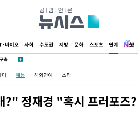
IT·바이오
사회
수도권
지방
문화
스포츠
연예
외무부 대변
 구축
조 마감 다
라마
예능
해외연예
스타
 어려워"
외무부 대변
 구축
?" 정재경 "혹시 프러포즈?
조 마감 다
 어려워"
외무부 대변