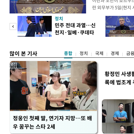
이란과 오만이 호르무즈
란 외무부가 5일(현지 시
르면 외무부 에스마일 
정치
련해 “양측이 의도하는
"연기
민주 전대 과열…신
며, 제3자가 협상을 
천지·일베·쿠데타
의된 내용을 담은 양국 
 스타
공방
많이 본 기사
종합
정치
국제
경제
금
황정민 사생활 
록에 법조계
정웅인 첫째 딸, 연기자 지망…또 배
우 꿈꾸는 스타 2세