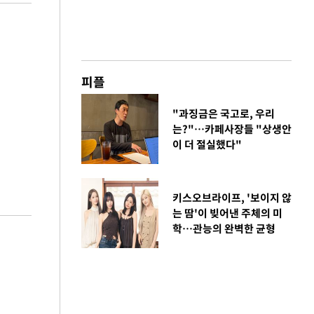
피플
"과징금은 국고로, 우리
는?"…카페사장들 "상생안
이 더 절실했다"
키스오브라이프, '보이지 않
는 땀'이 빚어낸 주체의 미
학…관능의 완벽한 균형