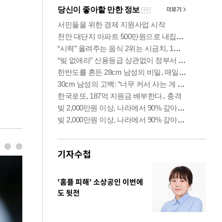
기자수첩
'홈플 피해' 소상공인 이번에
도 뒷전