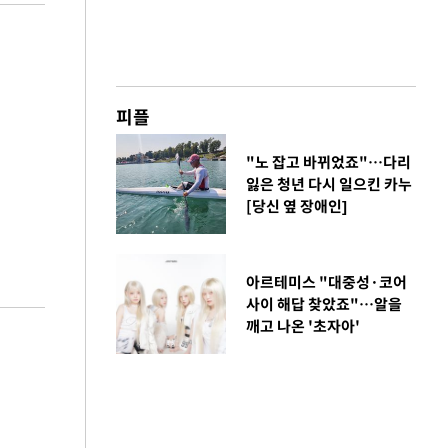
피플
"노 잡고 바뀌었죠"…다리
잃은 청년 다시 일으킨 카누
[당신 옆 장애인]
아르테미스 "대중성·코어
사이 해답 찾았죠"…알을
깨고 나온 '초자아'