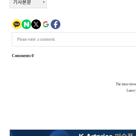
기사본문
-20477초 전 >
극한폭염 한풀 꺾이지만…'낮 최고 35도' 무더위, 열대야
주 날씨]
-17495초 전 >
축구협회 "압수수색·성접대 논란 사과…쇄신의 기회로 
-16012초 전 >
[속보]'압수수색·성접대 논란' 축구협회 "실망과 걱정 
송"
-4633초 전 >
'최고 37도' 폭염 지속…강원동해안 최대 150㎜ 비
37분 전 >
[속보]뉴욕증시 상승 마감…S&P 0.6% 나스닥 1.3%↑