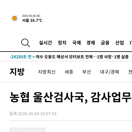
2026.08.08 (토)
37분 전 >
[속보]뉴욕증시 상승 마감…S&P 0.6% 나스닥 1.3%↑
서울 36.7℃
-29630초 전 >
백운산서 80년근 천종산삼 9뿌리 발견…감정가 1.3억원
-27340초 전 >
선재도서 해루질 나섰다 실종 60대, 닷새 만에 숨진 채 발
실시간
정치
국제
경제
금융
산업
-24874초 전 >
남자 농구, 나고야 아시안게임서 '홈팀' 일본과 한일전
-24250초 전 >
여수 오동도 해상서 모터보트 전복…1명 사망·1명 실종
-20477초 전 >
극한폭염 한풀 꺾이지만…'낮 최고 35도' 무더위, 열대야
주 날씨]
지방
-17495초 전 >
축구협회 "압수수색·성접대 논란 사과…쇄신의 기회로 
지방최신
세종
부산
대구/경북
-16012초 전 >
[속보]'압수수색·성접대 논란' 축구협회 "실망과 걱정 
송"
-4633초 전 >
'최고 37도' 폭염 지속…강원동해안 최대 150㎜ 비
농협 울산검사국, 감사업무
37분 전 >
[속보]뉴욕증시 상승 마감…S&P 0.6% 나스닥 1.3%↑
-29630초 전 >
백운산서 80년근 천종산삼 9뿌리 발견…감정가 1.3억원
-27340초 전 >
선재도서 해루질 나섰다 실종 60대, 닷새 만에 숨진 채 발
등록 2026.06.04 16:07:55
-24874초 전 >
남자 농구, 나고야 아시안게임서 '홈팀' 일본과 한일전
-24250초 전 >
여수 오동도 해상서 모터보트 전복…1명 사망·1명 실종