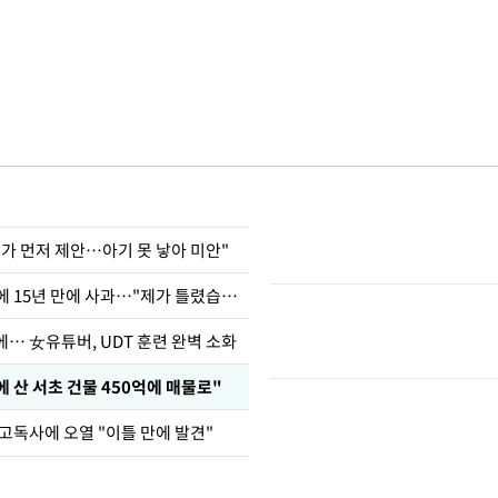
내가 먼저 제안…아기 못 낳아 미안"
표창원, 남규리에 15년 만에 사과…"제가 틀렸습니다"
… 女유튜버, UDT 훈련 완벽 소화
에 산 서초 건물 450억에 매물로"
고독사에 오열 "이틀 만에 발견"