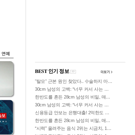
금융
똘한
코스닥 살아나자
아파
ETF 날았다…수익률
상위권 휩쓸어
연예