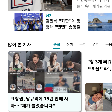
대한축구협회가 과거 
는 의혹이 제기된 가운
도하면서 파장이 커지고 
정치
광부가 2016년 작성
 사업
김민석 "화합"에 정
2011년 3월부터 20
청래 "뻔뻔" 송영길
에 참여한 외국인 심판
은 연임 직격
고
많이 본 기사
종합
정치
국제
경제
금
"창 3개 띄
드8 울트라'
표창원, 남규리에 15년 만에 사
과…"제가 틀렸습니다"