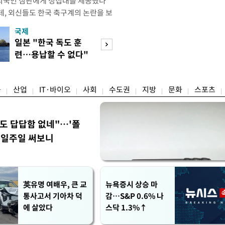
외국인 심판에게 성접대를 제공했다
데, 외신들도 한국 축구계의 논란을 보
있다. 지난 6일 JTBC는 문화체육관
국제
경제
한 감사보고서를 바탕으로 축구협회가
일본 "한국 독도 훈
절세 찾아 '덜 똘
12년 3월까지 1년 동안 국가대표팀 경기
련…용납할 수 없다"
한 채'…30억↓ 
들에게 성접대를 한 정황이 드러났다
항의
트 눈길
융
산업
IT·바이오
사회
수도권
지방
문화
스포츠
워도 답답함 없네"…'폴
, 일주일 써보니
英유명 여배우, 큰 교
뉴욕증시 상승 마
통사고서 기아차 덕
감…S&P 0.6% 나
에 살았다
스닥 1.3%↑