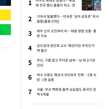
에
야구도 축제도 멈췄다…폭염
1
1
에 전국 행사 줄줄이 취소·연
기
네"…'폴드8 울트
기어서 탈출했다…민속촌 ‘심야 공포촌’ 피서
2
2
열풍[출동!인턴]
고서 기아차 덕에
제주 산지 오전부터 비…태풍 영향 강풍·풍
3
3
랑 지속
S&P 0.6% 나스
금오공대 정인희 교수 '패션이란 무엇인가'
4
4
책 출간
 노무현·문재인 철
부산, 구름 많고 무더운 날씨…낮 최고기온
5
5
33도
승환·니퍼트가 콕
여수 오동도 해상서 모터보트 전복…1명 사
6
6
망·1명 실종
차…가상자산 거래소
서울·부산 백화점 돌며 상습절도 중국인 징
7
7
역 6개월