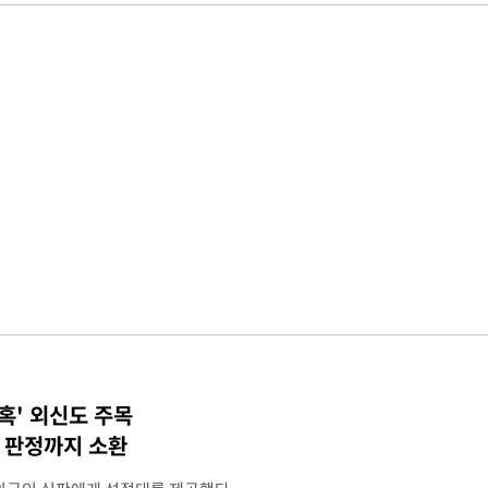
혹' 외신도 주목
컵 판정까지 소환