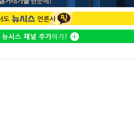
표창원, 남규리에 15년 만
1
사과…"제가 틀렸습니다"
"창 3개 띄워도 답답함 없
2
라', 일주일 써보니
英유명 여배우, 큰 교통사
3
살았다
[속보]뉴욕증시 상승 마감…
4
닥 1.3%↑
오세훈 "용산공원 아파트,
5
학 뒤집는 것"
김도영·곽빈·안현민…오
6
집은 차기 메이저리거
美, 이란 자금 옥죄기 박
7
·환전소 제재