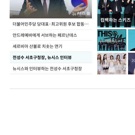
컴백하는 스키즈
이 대통령, 국가
더불어민주당 당대표·최고위원 후보 합동연설회
가 책임지고 치유
안드레예바에게 서브하는 페르난데스
세르비아 산불로 치솟는 연기
전성수 서초구청장, 뉴시스 인터뷰
뉴시스와 인터뷰하는 전성수 서초구청장