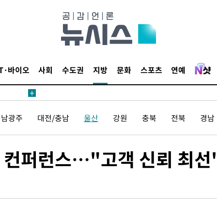
견
IT·바이오
사회
수도권
지방
문화
스포츠
연예
 계속[다음
삼겠다"
전남광주
대전/충남
울산
강원
충북
전북
경남
안겨드려 죄
 컨퍼런스…"고객 신뢰 최선
견