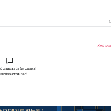
 계속[다음
삼겠다"
안겨드려 죄