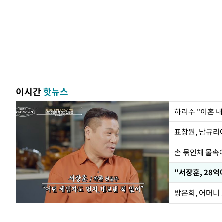
이시간
핫뉴스
하리수 "이혼 
손 묶인채 물속에
"서장훈, 28억
방은희, 어머니 