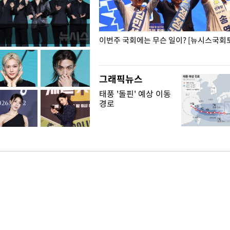
폭력 피해자에 위로·사과…"국가
이번주 국회에는 무슨 일이? [뉴시스국회토
"
그래픽뉴스
태풍 '돌핀' 예상 이동
경로