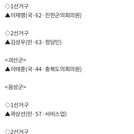
◇1선거구
▲이재명(국·62·진천군의회의원)
◇2선거구
▲김성우(민·63·정당인)
<괴산군>
▲이태훈(국·44·충북도의회의원)
<음성군>
◇1선거구
▲곽상선(민·57·서비스업)
◇2선거구