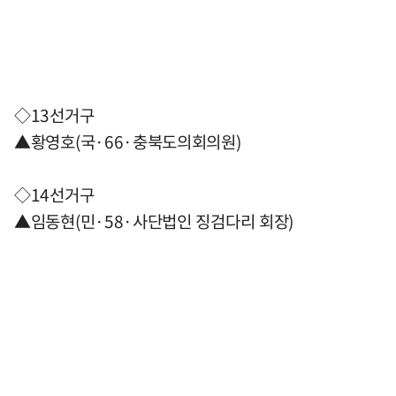
◇13선거구
▲황영호(국·66·충북도의회의원)
◇14선거구
▲임동현(민·58·사단법인 징검다리 회장)