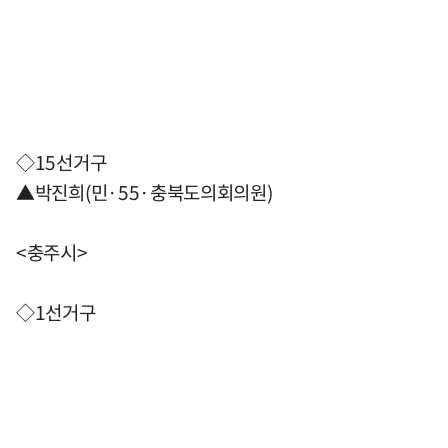
◇15선거구
▲박진희(민·55·충북도의회의원)
<충주시>
◇1선거구