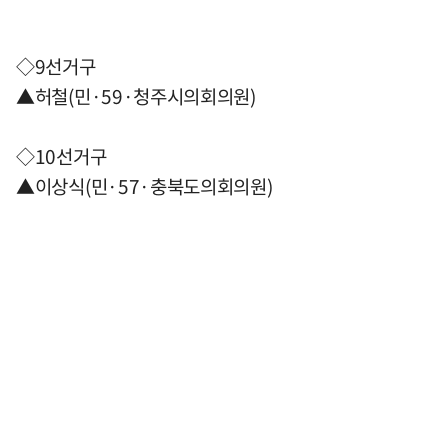
◇9선거구
▲허철(민·59·청주시의회의원)
◇10선거구
▲이상식(민·57·충북도의회의원)