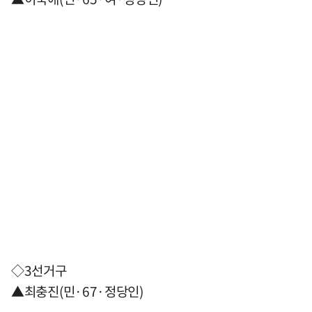
◇3선거구
▲최충진(민·67·정당인)