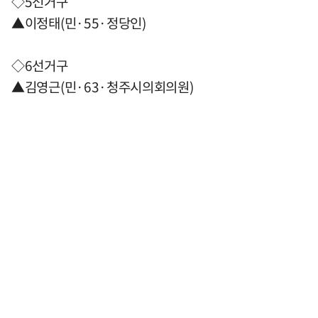
◇5선거구
▲이정태(민·55·정당인)
◇6선거구
▲김영근(민·63·청주시의회의원)