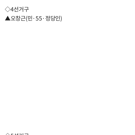
◇4선거구
▲오창근(민·55·정당인)