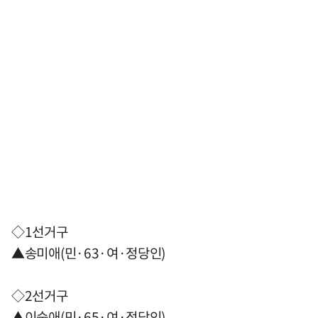
◇1선거구
▲송미애(민·63·여·정당인)
◇2선거구
▲이숙애(민·65·여·정당인)