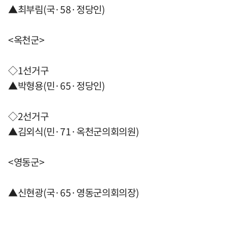
▲최부림(국·58·정당인)
<옥천군>
◇1선거구
▲박형용(민·65·정당인)
◇2선거구
▲김외식(민·71·옥천군의회의원)
<영동군>
▲신현광(국·65·영동군의회의장)