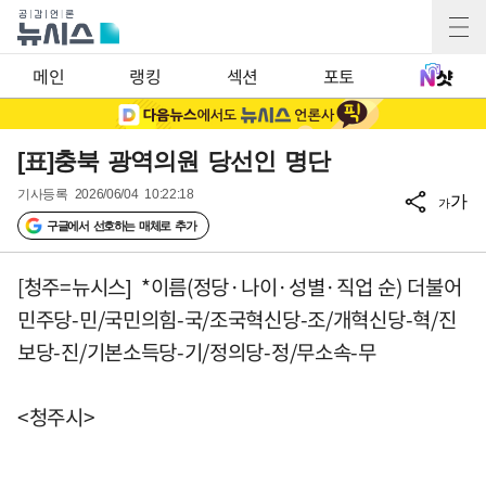
메인
랭킹
섹션
포토
[표]충북 광역의원 당선인 명단
기사등록
2026/06/04 10:22:18
가
가
구글에서 선호하는 매체로 추가
[청주=뉴시스] *이름(정당·나이·성별·직업 순) 더불어
민주당-민/국민의힘-국/조국혁신당-조/개혁신당-혁/진
보당-진/기본소득당-기/정의당-정/무소속-무
<청주시>