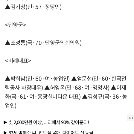
▲김기창(민·57·정당인)
<단양군>
▲조성룡(국·70·단양군의회의원)
<비례대표>
▲박희남(민·60·여·농업인) ▲엄문섭(민·60·한국전
력공사 차장대우) ▲허영옥(민·68·여·영양사) ▲이재
화(국·61·여·홍광실버타운 대표) ▲김성규(국·36·농
업인)