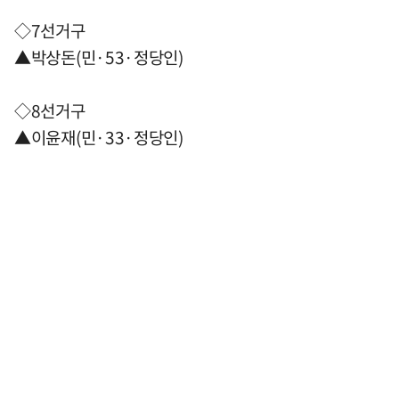
◇7선거구
▲박상돈(민·53·정당인)
◇8선거구
▲이윤재(민·33·정당인)