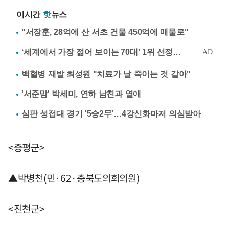
이시간
핫
뉴스
"서장훈, 28억에 산 서초 건물 450억에 매물로"
백혈병 재발 최성원 "치료가 날 죽이는 것 같아"
'서준맘' 박세미, 연하 남친과 열애
심판 성접대 경기 '5승2무'…4강신화마저 의심받아
<증평군>
▲박병천(민·62·충북도의회의원)
<진천군>