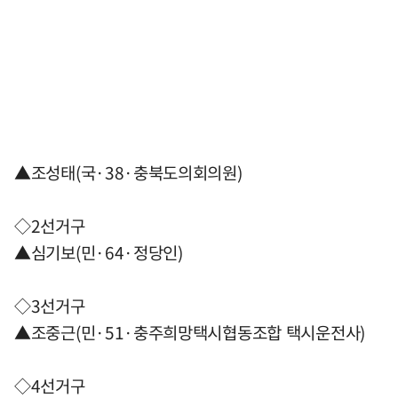
▲조성태(국·38·충북도의회의원)
◇2선거구
▲심기보(민·64·정당인)
◇3선거구
▲조중근(민·51·충주희망택시협동조합 택시운전사)
◇4선거구