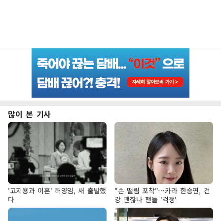
많이 본 기사
'고지용과 이혼' 허양임, 새 출발했
"손 떨림 포착"…카라 한승연, 건
다
강 괜찮나 팬들 '걱정'