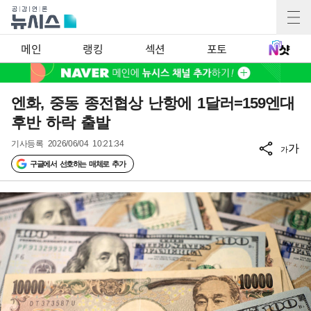
메인
랭킹
섹션
포토
엔화, 중동 종전협상 난항에 1달러=159엔대
후반 하락 출발
기사등록
2026/06/04 10:21:34
가
가
구글에서 선호하는 매체로 추가