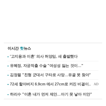
이시간
핫
뉴스
'고지용과 이혼' 의사 허양임, 새 출발했다
유혜정, 자궁적출 수술 "여성성 잃는 것이…"
김정렬 "친형 군대서 구타로 사망…유골 못 찾아"
하리수 "이혼 내가 먼저 제안…아기 못 낳아 미안"