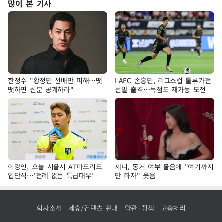
많이 본 기사
한정수 "황정민 선배만 피해…떳
LAFC 손흥민, 리그스컵 톨루카전
떳하면 신분 공개하라"
선발 출격…득점포 재가동 도전
이강인, 오늘 서울서 AT마드리드
제니, 동거 여부 물음에 "여기까지
입단식…'전례 없는 특급대우'
만 하자" 웃음
회사소개
제휴/컨텐츠 판매
약관·정책
고충처리