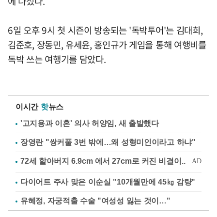
에 나섰다.
6일 오후 9시 첫 시즌이 방송되는 '독박투어'는 김대희,
김준호, 장동민, 유세윤, 홍인규가 게임을 통해 여행비를
독박 쓰는 여행기를 담았다.
이시간
핫
뉴스
'고지용과 이혼' 의사 허양임, 새 출발했다
장영란 "쌍커풀 3번 밖에…왜 성형미인이라고 하냐"
다이어트 주사 맞은 이순실 "10개월만에 45㎏ 감량"
유혜정, 자궁적출 수술 "여성성 잃는 것이…"