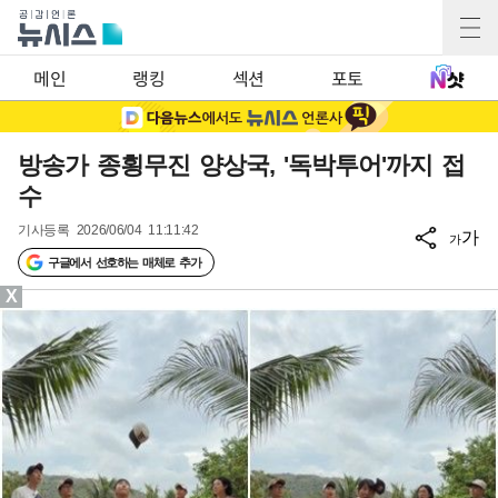
메인
랭킹
섹션
포토
방송가 종횡무진 양상국, '독박투어'까지 접
수
기사등록
2026/06/04 11:11:42
가
가
구글에서 선호하는 매체로 추가
X