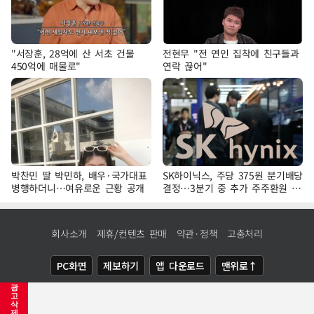
"서장훈, 28억에 산 서초 건물
전현무 "전 연인 집착에 친구들과
450억에 매물로"
연락 끊어"
박찬민 딸 박민하, 배우·국가대표
SK하이닉스, 주당 375원 분기배당
병행하더니…여유로운 근황 공개
결정…3분기 중 추가 주주환원 발
표
회사소개
제휴/컨텐츠 판매
약관·정책
고충처리
PC화면
제보하기
앱 다운로드
맨위로↑
광
COPYRIGHTⓒ
NEWSIS
ALL RIGHTS RESERVED.
고
삭
제