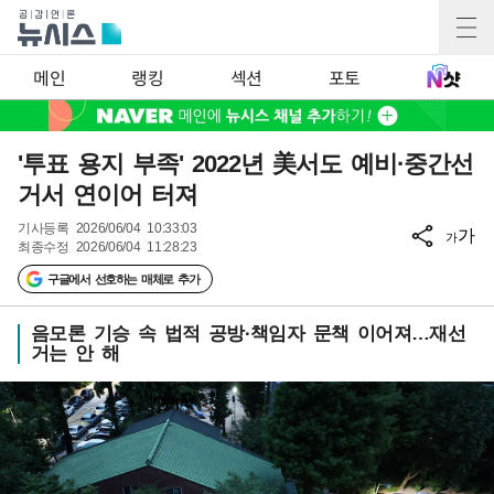
메인
랭킹
섹션
포토
'투표 용지 부족' 2022년 美서도 예비·중간선
거서 연이어 터져
기사등록
2026/06/04 10:33:03
가
가
최종수정
2026/06/04 11:28:23
구글에서 선호하는 매체로 추가
음모론 기승 속 법적 공방·책임자 문책 이어져…재선
거는 안 해