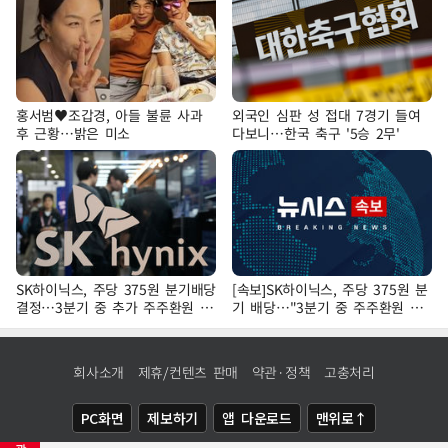
홍서범♥조갑경, 아들 불륜 사과
외국인 심판 성 접대 7경기 들여
후 근황…밝은 미소
다보니…한국 축구 '5승 2무'
SK하이닉스, 주당 375원 분기배당
[속보]SK하이닉스, 주당 375원 분
결정…3분기 중 추가 주주환원 발
기 배당…"3분기 중 주주환원 방
표
안 확정"
회사소개
제휴/컨텐츠 판매
약관·정책
고충처리
PC화면
제보하기
앱 다운로드
맨위로↑