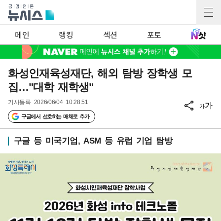
메인
랭킹
섹션
포토
화성인재육성재단, 해외 탐방 장학생 모
집…"대학 재학생"
기사등록
2026/06/04 10:28:51
가
가
구글에서 선호하는 매체로 추가
구글 등 미국기업, ASM 등 유럽 기업 탐방