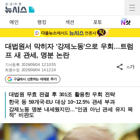
메인
랭킹
섹션
포토
대법원서 막히자 '강제노동'으로 우회…트럼
프 새 관세, 명분 논란
기사등록
2026/06/04 12:10:55
가
가
최종수정
2026/06/04 14:12:24
구글에서 선호하는 매체로 추가
대법원 무효 판결 후 301조 활용한 우회 전략
한국 등 59개국·EU 대상 10~12.5% 관세 부과
강제노동 명분 내세웠지만…"인권 아닌 관세 유지 목
적" 비판도