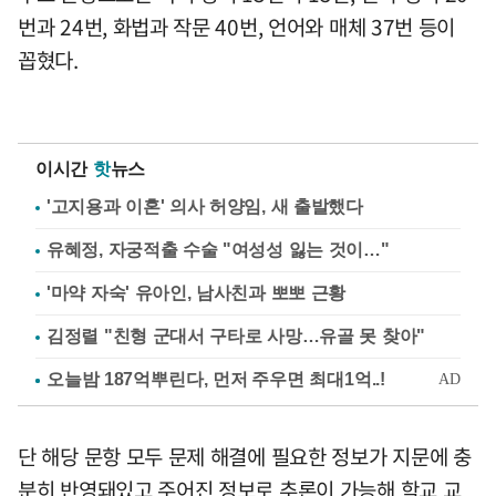
번과 24번, 화법과 작문 40번, 언어와 매체 37번 등이
꼽혔다.
이시간
핫
뉴스
'고지용과 이혼' 의사 허양임, 새 출발했다
유혜정, 자궁적출 수술 "여성성 잃는 것이…"
'마약 자숙' 유아인, 남사친과 뽀뽀 근황
김정렬 "친형 군대서 구타로 사망…유골 못 찾아"
단 해당 문항 모두 문제 해결에 필요한 정보가 지문에 충
분히 반영돼있고 주어진 정보로 추론이 가능해 학교 교