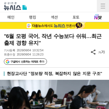
메인
랭킹
섹션
포토
"6월 모평 국어, 작년 수능보다 쉬워…최근
출제 경향 유지"
기사등록
2026/06/04 10:32:54
가
가
최종수정
2026/06/04 11:26:23
구글에서 선호하는 매체로 추가
현장교사단 "정보량 적정, 복잡하지 않은 지문 구조"