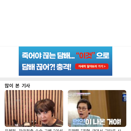
많이 본 기사
유혜정, 자궁적출 수술 고백 "여성
김정렬 "친형 군대서 구타로 사