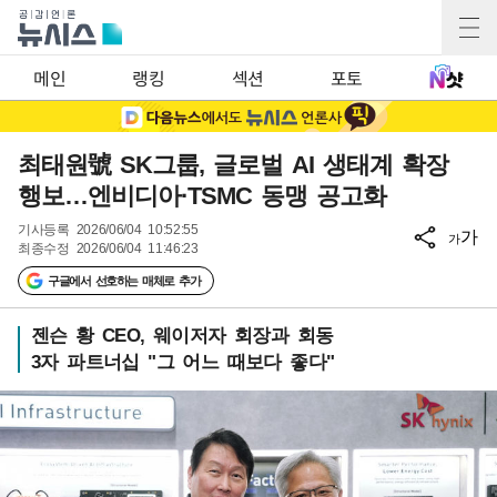
메인
랭킹
섹션
포토
최태원號 SK그룹, 글로벌 AI 생태계 확장
행보…엔비디아·TSMC 동맹 공고화
기사등록
2026/06/04 10:52:55
가
가
최종수정
2026/06/04 11:46:23
구글에서 선호하는 매체로 추가
젠슨 황 CEO, 웨이저자 회장과 회동
3자 파트너십 "그 어느 때보다 좋다"