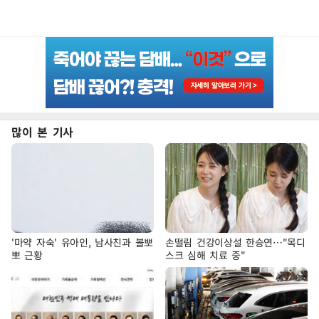
많이 본 기사
'마약 자숙' 유아인, 남사친과 볼뽀
손떨림 건강이상설 한승연…"목디
뽀 근황
스크 심해 치료 중"