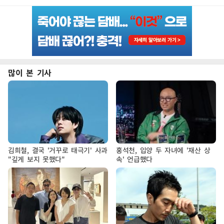
많이 본 기사
김희철, 결국 '거꾸로 태극기' 사과
홍석천, 입양 두 자녀에 '재산 상
"깊게 보지 못했다"
속' 언급했다