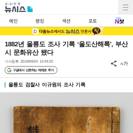
메인
랭킹
섹션
포토
1882년 울릉도 조사 기록 ‘울도산해록’, 부산
시 문화유산 됐다
기사등록
2026/06/04 10:49:20
가
가
구글에서 선호하는 매체로 추가
울릉도 검찰사 이규원의 조사 기록