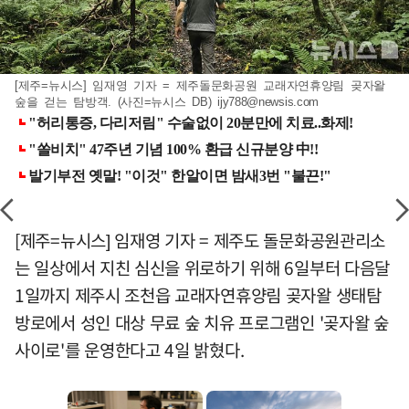
[제주=뉴시스] 임재영 기자 = 제주돌문화공원 교래자연휴양림 곶자왈
숲을 걷는 탐방객. (사진=뉴시스 DB)
ijy788@newsis.com
[제주=뉴시스] 임재영 기자 = 제주도 돌문화공원관리소
는 일상에서 지친 심신을 위로하기 위해 6일부터 다음달
1일까지 제주시 조천읍 교래자연휴양림 곶자왈 생태탐
방로에서 성인 대상 무료 숲 치유 프로그램인 '곶자왈 숲
사이로'를 운영한다고 4일 밝혔다.