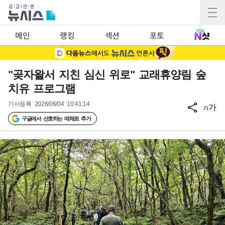
메인
랭킹
섹션
포토
"곶자왈서 지친 심신 위로" 교래휴양림 숲
치유 프로그램
기사등록
2026/06/04 10:41:14
가
가
구글에서 선호하는 매체로 추가