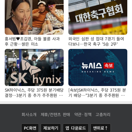
홍서범♥조갑경, 아들 불륜 사과
외국인 심판 성 접대 7경기 들여
후 근황…밝은 미소
다보니…한국 축구 '5승 2무'
SK하이닉스, 주당 375원 분기배당
[속보]SK하이닉스, 주당 375원 분
결정…3분기 중 추가 주주환원 발
기 배당…"3분기 중 주주환원 방
표
안 확정"
회사소개
제휴/컨텐츠 판매
약관·정책
고충처리
PC화면
제보하기
앱 다운로드
맨위로↑