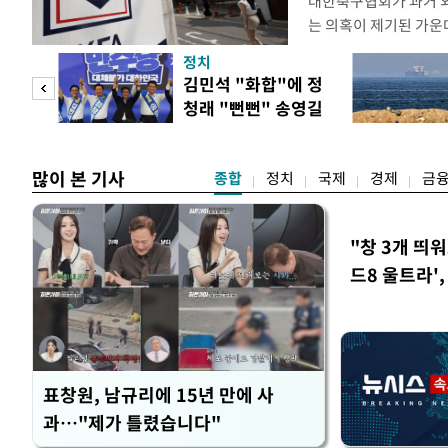
대한축구협회가 과거 
는 의혹이 제기된 가운
도하면서 파장이 커지고 
정치
광부가 2016년 작성
 사업
김민석 "화합"에 정
2011년 3월부터 20
청래 "뻔뻔" 송영길
에 참여한 외국인 심판
은 연임 직격
고
많이 본 기사
종합
정치
국제
경제
금
"창 3개 띄
드8 울트라'
표창원, 남규리에 15년 만에 사
과…"제가 틀렸습니다"