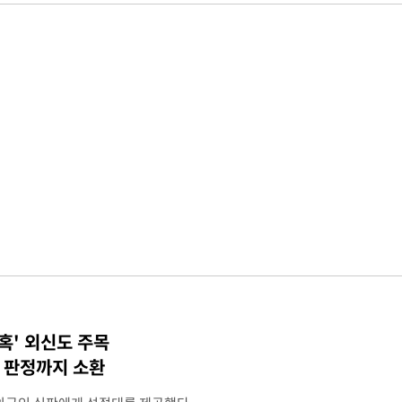
혹' 외신도 주목
컵 판정까지 소환