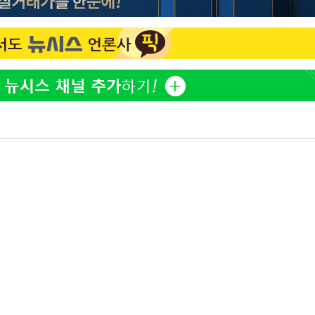
표창원, 남규리에 15년 만
1
사과…"제가 틀렸습니다"
"창 3개 띄워도 답답함 없
2
라', 일주일 써보니
[속보]뉴욕증시 상승 마감…
3
닥 1.3%↑
오세훈 "용산공원 아파트,
4
학 뒤집는 것"
김도영·곽빈·안현민…오
5
집은 차기 메이저리거
美, 이란 자금 옥죄기 박
6
·환전소 제재
'폭염 휴식기' 프로야구 1
7
식 병행…"야외 훈련 해도