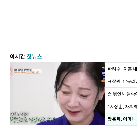
이시간
핫뉴스
하리수 "이혼 
손 묶인채 물속에
"서장훈, 28억
방은희, 어머니