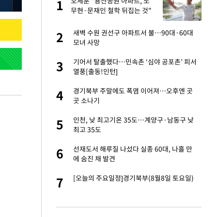
에
오세훈 "용산공원 아파트, 노
1
1
무현·문재인 철학 뒤집는 것"
네"…'폴드8 울트
새벽 수원 권선구 아파트서 불…90대·60대
2
2
모녀 사망
S&P 0.6% 나스
기어서 탈출했다…민속촌 ‘심야 공포촌’ 피서
3
3
열풍[출동!인턴]
 노무현·문재인 철
경기북부 주말에도 폭염 이어져…오후엔 곳
4
4
곳 소나기
승환·니퍼트가 콕
인천, 낮 최고기온 35도…계양구·남동구 낮
5
5
최고 35도
차…가상자산 거래소
선재도서 해루질 나섰다 실종 60대, 나흘 만
6
6
에 숨진 채 발견
0개 구단, 훈련·휴
[오늘의 주요일정]경기북부(8월8일 토요일)
7
7
 안전 최우선"