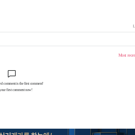
 계속[다음
삼겠다"
안겨드려 죄