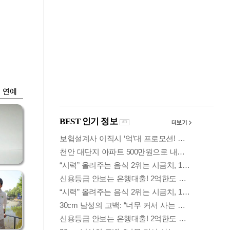
금융
격
코스닥 살아나자
설
ETF 날았다…수익률
상위권 휩쓸어
연예