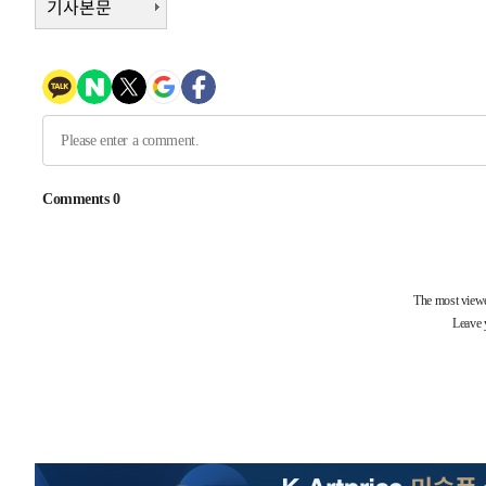
기사본문
-20432초 전 >
여수 오동도 해상서 모터보트 전복…1명 사망·1명 실종
-16659초 전 >
극한폭염 한풀 꺾이지만…'낮 최고 35도' 무더위, 열대야
주 날씨]
-13677초 전 >
축구협회 "압수수색·성접대 논란 사과…쇄신의 기회로 
-12194초 전 >
[속보]'압수수색·성접대 논란' 축구협회 "실망과 걱정 
송"
-815초 전 >
'최고 37도' 폭염 지속…강원동해안 최대 150㎜ 비
1시간 전 >
[속보]뉴욕증시 상승 마감…S&P 0.6% 나스닥 1.3%↑