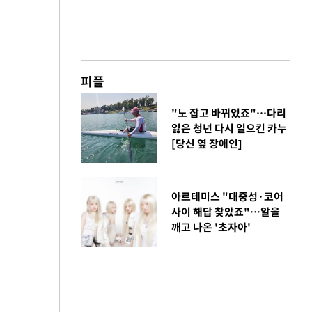
피플
"노 잡고 바뀌었죠"…다리
잃은 청년 다시 일으킨 카누
[당신 옆 장애인]
아르테미스 "대중성·코어
사이 해답 찾았죠"…알을
깨고 나온 '초자아'