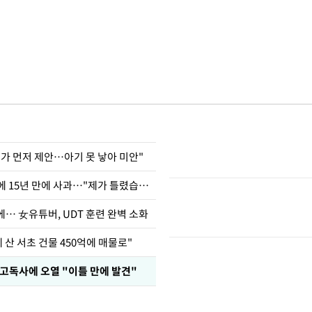
내가 먼저 제안…아기 못 낳아 미안"
표창원, 남규리에 15년 만에 사과…"제가 틀렸습니다"
… 女유튜버, UDT 훈련 완벽 소화
에 산 서초 건물 450억에 매물로"
 고독사에 오열 "이틀 만에 발견"