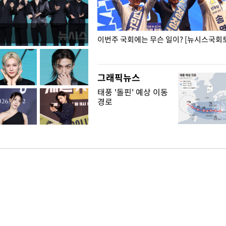
폭력 피해자에 위로·사과…"국가
이번주 국회에는 무슨 일이? [뉴시스국회토
"
그래픽뉴스
태풍 '돌핀' 예상 이동
경로