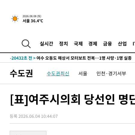
1시간 전 >
[속보]뉴욕증시 상승 마감…S&P 0.6% 나스닥 1.3%↑
2026.08.08 (토)
서울 36.4℃
-29705초 전 >
강릉에 시간당 81.4㎜ 물폭탄…도로 잠기고 담벼락 붕괴
-25812초 전 >
백운산서 80년근 천종산삼 9뿌리 발견…감정가 1.3억원
-23522초 전 >
선재도서 해루질 나섰다 실종 60대, 닷새 만에 숨진 채 발
실시간
정치
국제
경제
금융
산업
-21056초 전 >
남자 농구, 나고야 아시안게임서 '홈팀' 일본과 한일전
-20432초 전 >
여수 오동도 해상서 모터보트 전복…1명 사망·1명 실종
-16659초 전 >
극한폭염 한풀 꺾이지만…'낮 최고 35도' 무더위, 열대야
수도권
수도권최신
서울
인천·경기서부
주 날씨]
-13677초 전 >
축구협회 "압수수색·성접대 논란 사과…쇄신의 기회로 
-12194초 전 >
[속보]'압수수색·성접대 논란' 축구협회 "실망과 걱정 
송"
-815초 전 >
'최고 37도' 폭염 지속…강원동해안 최대 150㎜ 비
[표]여주시의회 당선인 명
1시간 전 >
[속보]뉴욕증시 상승 마감…S&P 0.6% 나스닥 1.3%↑
-29705초 전 >
강릉에 시간당 81.4㎜ 물폭탄…도로 잠기고 담벼락 붕괴
등록 2026.06.04 10:44:07
-25812초 전 >
백운산서 80년근 천종산삼 9뿌리 발견…감정가 1.3억원
-23522초 전 >
선재도서 해루질 나섰다 실종 60대, 닷새 만에 숨진 채 발
-21056초 전 >
남자 농구, 나고야 아시안게임서 '홈팀' 일본과 한일전