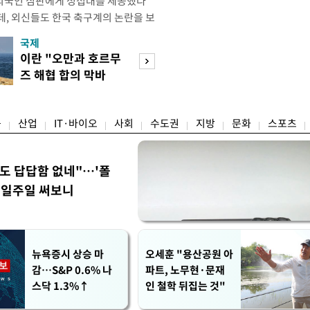
외국인 심판에게 성접대를 제공했다
데, 외신들도 한국 축구계의 논란을 보
있다. 지난 6일 JTBC는 문화체육관
국제
경제
한 감사보고서를 바탕으로 축구협회가
이란 "오만과 호르무
7월 세계 식량가
12년 3월까지 1년 동안 국가대표팀 경기
즈 해협 합의 막바
0.6%↑…곡물·
들에게 성접대를 한 정황이 드러났다
지"
탕 강세 전환
융
산업
IT·바이오
사회
수도권
지방
문화
스포츠
워도 답답함 없네"…'폴
, 일주일 써보니
뉴욕증시 상승 마
오세훈 "용산공원 아
감…S&P 0.6% 나
파트, 노무현·문재
스닥 1.3%↑
인 철학 뒤집는 것"