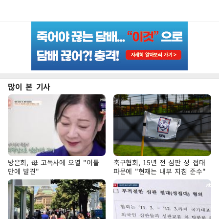
많이 본 기사
방은희, 母 고독사에 오열 "이틀
축구협회, 15년 전 심판 성 접대
만에 발견"
파문에 "현재는 내부 지침 준수"