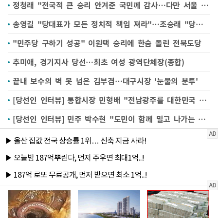
정청래 "전국적 큰 승리 안겨준 국민께 감사…다만 서울 탈환 못해 아파"(종합)
송영길 "당대표가 모든 정치적 책임 져라"…조승래 "당연한 말씀 왜 하나"
"민주당 구하기 성공" 이원택 승리에 한숨 돌린 전북도당
추미애, 경기지사 당선…최초 여성 광역단체장(종합)
끝내 보수의 벽 못 넘은 김부겸…대구시장 '눈물의 분투'
[당선인 인터뷰] 통합시장 민형배 "전남광주를 대한민국 새 성장축으로"
[당선인 인터뷰] 민주 박수현 "도민이 함께 밀고 나가는 충남 만들 것"