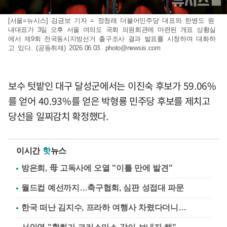
[서울=뉴시스] 김금보 기자 = 정청래 더불어민주당 대표와 한병도 원
내대표가 3일 오후 서울 여의도 국회 의원회관에 마련된 개표 상황실
에서 제9회 전국동시지방선거 출구조사 결과 발표를 시청하며 대화하
고 있다. (공동취재) 2026.06.03.
photo@newsis.com
보수 텃밭인 대구 달성군에서는 이진숙 후보가 59.06%
를 얻어 40.93%를 얻은 박형룡 민주당 후보를 제치고
당선을 일찌감치 확정했다.
이시간
핫
뉴스
방은희, 母 고독사에 오열 "이틀 만에 발견"
월드컵 예선까지…축구협회, 심판 성접대 파문
한국 떠난 김지수, 프라하 여행사 차렸다더니…