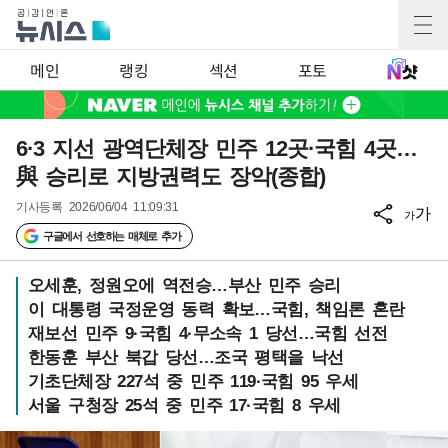
메인
랭킹
섹션
포토
6·3 지선 광역단체장 민주 12곳·국힘 4곳…
與 승리로 지방권력도 장악(종합)
기사등록
2026/06/04 11:09:31
가
가
구글에서 선호하는 매체로 추가
오세훈, 정원오에 역전승…부산 민주 승리
이 대통령 국정운영 동력 확보…국힘, 책임론 혼란
재보선 민주 9·국힘 4·무소속 1 당선…국힘 선전
한동훈 부산 북갑 당선…조국 평택을 낙선
기초단체장 227석 중 민주 119·국힘 95 우세
서울 구청장 25석 중 민주 17·국힘 8 우세