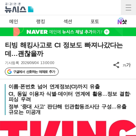
메인
랭킹
섹션
포토
티빙 해킹사고로 CI 정보도 빠져나갔다는
데…괜찮을까
기사등록
2026/06/04 13:00:00
가
가
구글에서 선호하는 매체로 추가
이름·폰번호 넘어 연계정보(CI)까지 유출
CI, 동일 이용자 식별·데이터 연계에 활용…정보 결합·
피싱 우려
정부 '중대 사고' 판단해 민관합동조사단 구성…유출
규모는 미공개