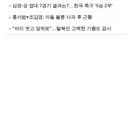
심판 성 접대 7경기 결과는?…한국 축구 '5승 2무'
홍서범♥조갑경, 아들 불륜 사과 후 근황
"바지 벗고 앞뒤로"…탈북민 고백한 기쁨조 검사