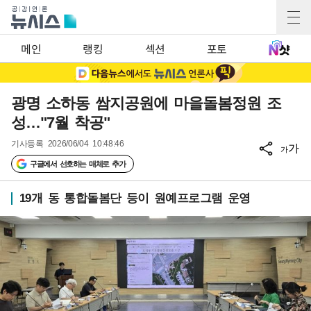
메인
랭킹
섹션
포토
광명 소하동 쌈지공원에 마을돌봄정원 조
성…"7월 착공"
기사등록
2026/06/04 10:48:46
가
가
구글에서 선호하는 매체로 추가
19개 동 통합돌봄단 등이 원예프로그램 운영