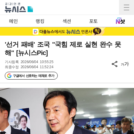
메인
랭킹
섹션
포토
'선거 패배' 조국 "국힘 제로 실현 완수 못
해" [뉴시스Pic]
기사등록
2026/06/04 10:55:25
가
가
최종수정
2026/06/04 11:52:24
구글에서 선호하는 매체로 추가