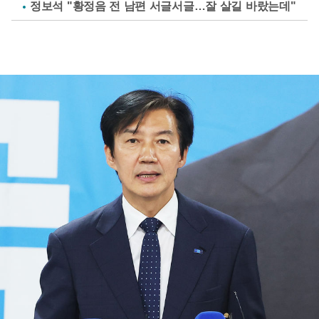
정보석 "황정음 전 남편 서글서글…잘 살길 바랐는데"