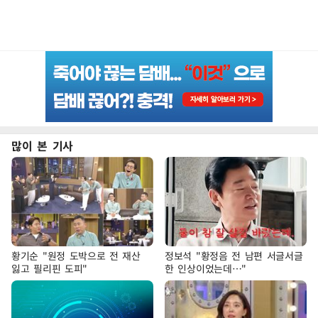
많이 본 기사
황기순 "원정 도박으로 전 재산
정보석 "황정음 전 남편 서글서글
잃고 필리핀 도피"
한 인상이었는데…"