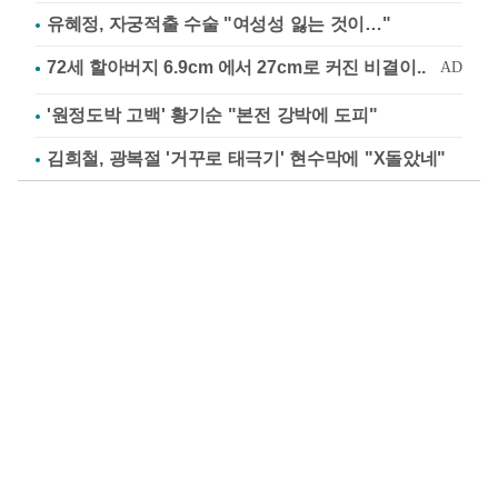
유혜정, 자궁적출 수술 "여성성 잃는 것이…"
'원정도박 고백' 황기순 "본전 강박에 도피"
김희철, 광복절 '거꾸로 태극기' 현수막에 "X돌았네"