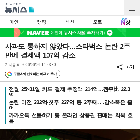
메인
랭킹
섹션
포토
사과도 통하지 않았다…스타벅스 논란 2주
만에 결제액 107억 감소
기사등록
2026/06/04 11:23:30
가
가
구글에서 선호하는 매체로 추가
전월 25~31일 카드 결제 추정액 214억…전주比 22.3
억↓
논란 이전 322억·첫주 237억 등 2주째↓…감소폭은 줄
어
카카오톡 선물하기 등 온라인 상품권 판매는 회복 흐
름