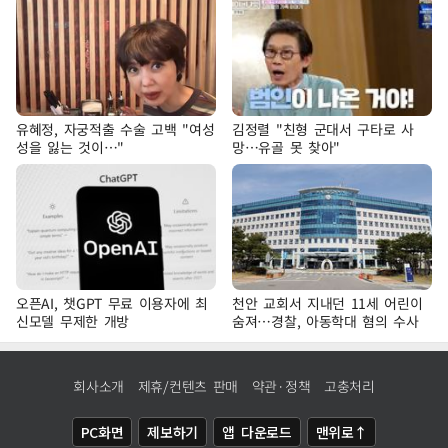
유혜정, 자궁적출 수술 고백 "여성
김정렬 "친형 군대서 구타로 사
성을 잃는 것이…"
망…유골 못 찾아"
오픈AI, 챗GPT 무료 이용자에 최
천안 교회서 지내던 11세 어린이
신모델 무제한 개방
숨져…경찰, 아동학대 혐의 수사
회사소개
제휴/컨텐츠 판매
약관·정책
고충처리
PC화면
제보하기
앱 다운로드
맨위로↑