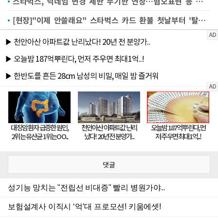
스타벅스, 닉네임 변경 제한 무기한 연장…혐오표현 등 논란 차단
[현장]"이제 안쓸래요" 스타벅스 카드 환불 첫날부터 '탈벅' 움직임(종합)
댓글