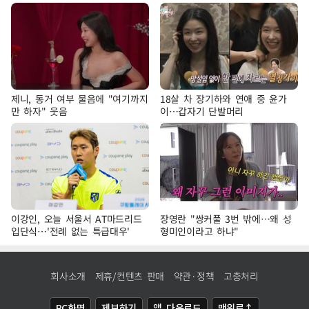
제니, 동거 여부 물음에 "여기까지
18살 차 장기하와 연애 중 윤가
만 하자" 웃음
이…갑자기 단발머리
이강인, 오늘 서울서 AT마드리드
장영란 "쌍커풀 3번 밖에…왜 성
입단식…'전례 없는 특급대우'
형미인이라고 하냐"
회사소개
제휴/컨텐츠 판매
약관·정책
고충처리
PC화면
제보하기
앱 다운로드
맨위로↑