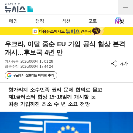
메인
랭킹
섹션
포토
우크라, 이달 중순 EU 가입 공식 협상 본격
개시…후보국 4년 만
기사등록
2026/06/04 15:01:28
가
가
최종수정
2026/06/04 17:44:24
구글에서 선호하는 매체로 추가
헝가리계 소수민족 권리 문제 합의로 물꼬
제1클러스터 협상 15~16일께 개시할 듯
최종 가입까진 최소 수 년 소요 전망