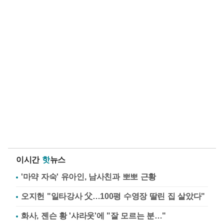
이시간
핫
뉴스
'마약 자숙' 유아인, 남사친과 뽀뽀 근황
오지헌 "일타강사 父…100평 수영장 딸린 집 살았다"
화사, 젠슨 황 '샤라웃'에 "잘 모르는 분…"