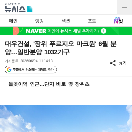
메인
랭킹
섹션
포토
대우건설, '장위 푸르지오 마크원' 6월 분
양…일반분양 1032가구
기사등록
2026/06/04 11:14:13
가
가
구글에서 선호하는 매체로 추가
돌곶이역 인근…단지 바로 옆 장위초